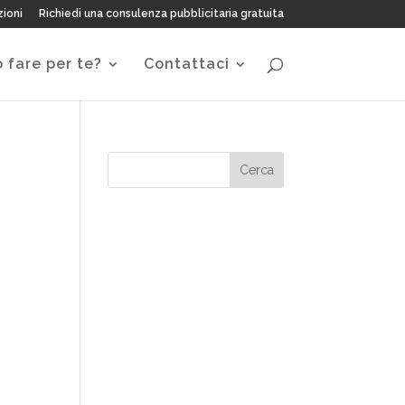
zioni
Richiedi una consulenza pubblicitaria gratuita
 fare per te?
Contattaci