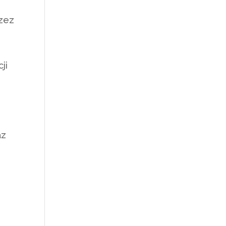
rzez
ji
az
e