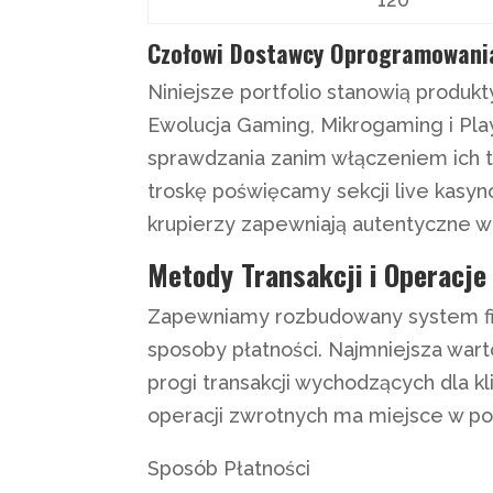
Czołowi Dostawcy Oprogramowani
Niniejsze portfolio stanowią produkt
Ewolucja Gaming, Mikrogaming i Pla
sprawdzania zanim włączeniem ich t
troskę poświęcamy sekcji live kasyn
krupierzy zapewniają autentyczne wr
Metody Transakcji i Operacje
Zapewniamy rozbudowany system fi
sposoby płatności. Najmniejsza wa
progi transakcji wychodzących dla k
operacji zwrotnych ma miejsce w pod
Sposób Płatności