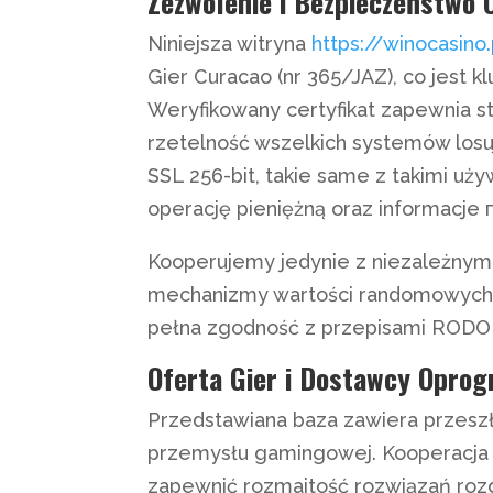
Zezwolenie i Bezpieczeństwo
Niniejsza witryna
https://winocasino.
Gier Curacao (nr 365/JAZ), co jest
Weryfikowany certyfikat zapewnia s
rzetelność wszelkich systemów los
SSL 256-bit, takie same z takimi uż
operację pieniężną oraz informacje
Kooperujemy jedynie z niezależnymi 
mechanizmy wartości randomowych (
pełna zgodność z przepisami RODO 
Oferta Gier i Dostawcy Opro
Przedstawiana baza zawiera przes
przemysłu gamingowej. Kooperacja 
zapewnić rozmaitość rozwiązań rozg