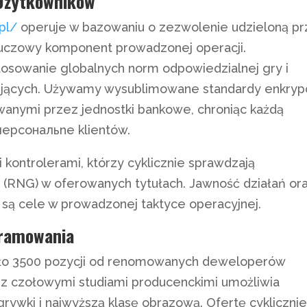
 Użytkowników
pl/
operuje w bazowaniu o zezwolenie udzieloną p
 kluczowy komponent prowadzonej operacji.
tosowanie globalnych norm odpowiedzialnej gry i
ujących. Używamy wysublimowane standardy enkrypc
ywanymi przez jednostki bankowe, chroniąc każdą
 персональne klientów.
kontrolerami, którzy cyklicznie sprawdzają
RNG) w oferowanych tytułach. Jawność działań or
są cele w prowadzonej taktyce operacyjnej.
gramowania
zło 3500 pozycji od renomowanych deweloperów
z czołowymi studiami producenckimi umożliwia
rywki i najwyższą klasę obrazową. Ofertę cykliczni