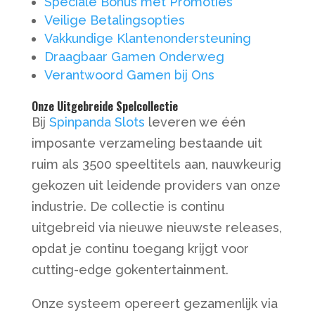
Speciale Bonus met Promoties
Veilige Betalingsopties
Vakkundige Klantenondersteuning
Draagbaar Gamen Onderweg
Verantwoord Gamen bij Ons
Onze Uitgebreide Spelcollectie
Bij
Spinpanda Slots
leveren we één
imposante verzameling bestaande uit
ruim als 3500 speeltitels aan, nauwkeurig
gekozen uit leidende providers van onze
industrie. De collectie is continu
uitgebreid via nieuwe nieuwste releases,
opdat je continu toegang krijgt voor
cutting-edge gokentertainment.
Onze systeem opereert gezamenlijk via