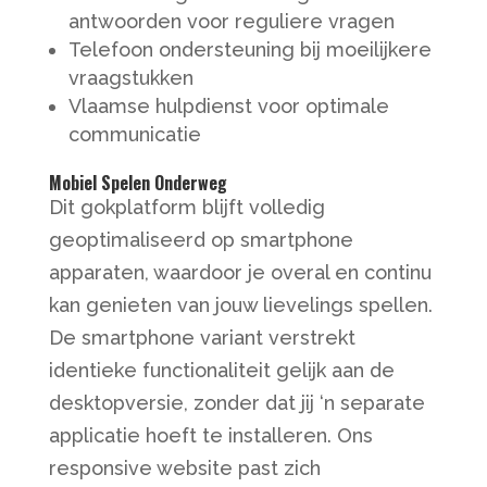
antwoorden voor reguliere vragen
Telefoon ondersteuning bij moeilijkere
vraagstukken
Vlaamse hulpdienst voor optimale
communicatie
Mobiel Spelen Onderweg
Dit gokplatform blijft volledig
geoptimaliseerd op smartphone
apparaten, waardoor je overal en continu
kan genieten van jouw lievelings spellen.
De smartphone variant verstrekt
identieke functionaliteit gelijk aan de
desktopversie, zonder dat jij ‘n separate
applicatie hoeft te installeren. Ons
responsive website past zich