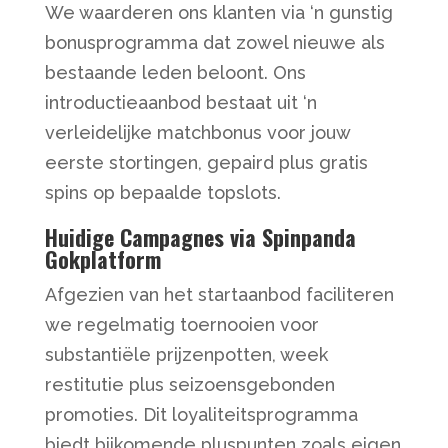
We waarderen ons klanten via ‘n gunstig
bonusprogramma dat zowel nieuwe als
bestaande leden beloont. Ons
introductieaanbod bestaat uit ‘n
verleidelijke matchbonus voor jouw
eerste stortingen, gepaird plus gratis
spins op bepaalde topslots.
Huidige Campagnes via Spinpanda
Gokplatform
Afgezien van het startaanbod faciliteren
we regelmatig toernooien voor
substantiële prijzenpotten, week
restitutie plus seizoensgebonden
promoties. Dit loyaliteitsprogramma
biedt bijkomende pluspunten zoals eigen