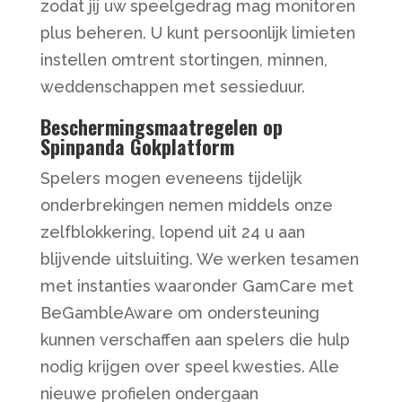
zodat jij uw speelgedrag mag monitoren
plus beheren. U kunt persoonlijk limieten
instellen omtrent stortingen, minnen,
weddenschappen met sessieduur.
Beschermingsmaatregelen op
Spinpanda Gokplatform
Spelers mogen eveneens tijdelijk
onderbrekingen nemen middels onze
zelfblokkering, lopend uit 24 u aan
blijvende uitsluiting. We werken tesamen
met instanties waaronder GamCare met
BeGambleAware om ondersteuning
kunnen verschaffen aan spelers die hulp
nodig krijgen over speel kwesties. Alle
nieuwe profielen ondergaan