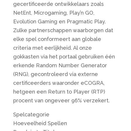
gecertificeerde ontwikkelaars zoals
NetEnt, Microgaming, Play’n GO,
Evolution Gaming en Pragmatic Play.
Zulke partnerschappen waarborgen dat
elke spel conformeert aan globale
criteria met eerlijkheid. Al onze
gokkasten via het portaal gebruiken één
erkende Random Number Generator
(RNG), gecontroleerd via externe
certificeerders waaronder eCOGRA,
hetgeen een Return to Player (RTP)
procent van ongeveer 96% verzekert.
Spelcategorie
Hoeveelheid Spellen