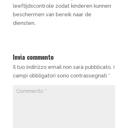
leeftijdscontrole zodat kinderen kunnen
beschermen van bereik naar de
diensten.
Invia commento
Il tuo indirizzo email non sarà pubblicato.
I
campi obbligatori sono contrassegnati
*