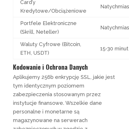
Card’y
Natychmia
Kredytowe/Obciążeniowe
Portfele Elektroniczne
Natychmia
(Skrill, Neteller)
Waluty Cyfrowe (Bitcoin,
15-30 minut
ETH, USDT)
Kodowanie i Ochrona Danych
Aplikujemy 256b enkrypcję SSL, jakie jest
tym identycznym poziomem
zabezpieczenia stosowanym przez
instytucje finansowe. Wszelkie dane
personalne i monetarne są
magazynowane na serwerach
zabezpieczonych w zgodzie z