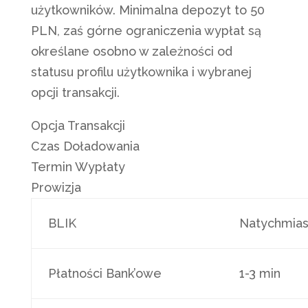
użytkowników. Minimalna depozyt to 50
PLN, zaś górne ograniczenia wypłat są
określane osobno w zależności od
statusu profilu użytkownika i wybranej
opcji transakcji.
Opcja Transakcji
Czas Doładowania
Termin Wypłaty
Prowizja
BLIK
Natychmia
Płatności Bank’owe
1-3 min