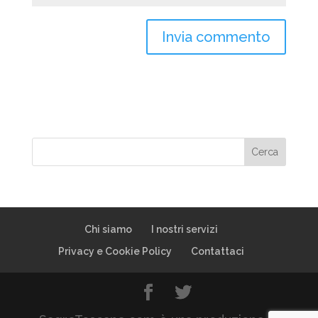
Chi siamo
I nostri servizi
Privacy e Cookie Policy
Contattaci