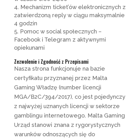
Mechanizm ticket’ów elektronicznych z
zatwierdzoną reply w ciągu maksymalnie
4 godzin
Pomoc w social społecznych –
Facebook i Telegram z aktywnymi
opiekunami
Zezwolenie i Zgodność z Przepisami
Nasza strona funkcjonuje na bazie
certyfikatu przyznanej przez Malta
Gaming Władzę (number licencji
MGA/B2C/394/2017), co jest pojedynczy
z najwyżej uznanych licencji w sektorze
gamblingu internetowego. Malta Gaming
Urząd stanowi znana z rygorystycznych
warunków odnoszących się do