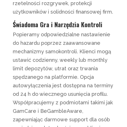
rzetelności rozgrywek, protekcji
użytkowników i solidności finansowej firm.
Świadoma Gra i Narzędzia Kontroli
Popieramy odpowiedzialne nastawienie
do hazardu poprzez zaawansowane
mechanizmy samokontroli. Klienci mogą
ustawić codzienny, weekly lub monthly
limit depozytów, utrat oraz trwania
spędzanego na platformie. Opcja
autowyłączenia jest dostępna na terminy
od 24 h do wiecznego usunięcia profilu.
Współpracujemy z podmiotami takimi jak
GamCare i BeGambleAware,
zapewniając darmowe support dla osób