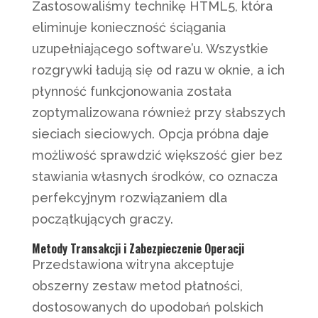
Zastosowaliśmy technikę HTML5, która
eliminuje konieczność ściągania
uzupełniającego software’u. Wszystkie
rozgrywki ładują się od razu w oknie, a ich
płynność funkcjonowania została
zoptymalizowana również przy słabszych
sieciach sieciowych. Opcja próbna daje
możliwość sprawdzić większość gier bez
stawiania własnych środków, co oznacza
perfekcyjnym rozwiązaniem dla
początkujących graczy.
Metody Transakcji i Zabezpieczenie Operacji
Przedstawiona witryna akceptuje
obszerny zestaw metod płatności,
dostosowanych do upodobań polskich