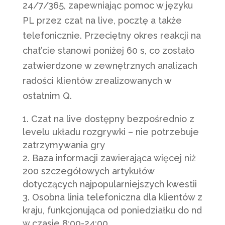
24/7/365, zapewniając pomoc w języku
PL przez czat na live, pocztę a także
telefonicznie. Przeciętny okres reakcji na
chat’cie stanowi poniżej 60 s, co zostało
zatwierdzone w zewnętrznych analizach
radości klientów zrealizowanych w
ostatnim Q.
Czat na live dostępny bezpośrednio z
levelu układu rozgrywki – nie potrzebuje
zatrzymywania gry
Baza informacji zawierająca więcej niż
200 szczegółowych artykułów
dotyczących najpopularniejszych kwestii
Osobna linia telefoniczna dla klientów z
kraju, funkcjonująca od poniedziałku do nd
w czasie 8:00-24:00