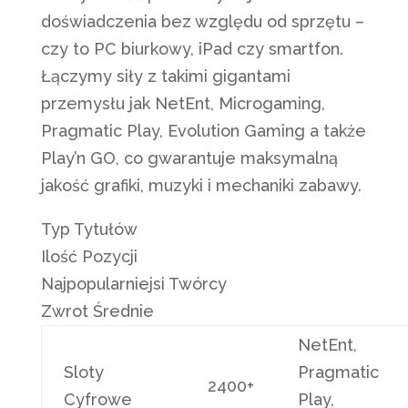
doświadczenia bez względu od sprzętu –
czy to PC biurkowy, iPad czy smartfon.
Łączymy siły z takimi gigantami
przemysłu jak NetEnt, Microgaming,
Pragmatic Play, Evolution Gaming a także
Play’n GO, co gwarantuje maksymalną
jakość grafiki, muzyki i mechaniki zabawy.
Typ Tytułów
Ilość Pozycji
Najpopularniejsi Twórcy
Zwrot Średnie
NetEnt,
Sloty
Pragmatic
2400+
Cyfrowe
Play,