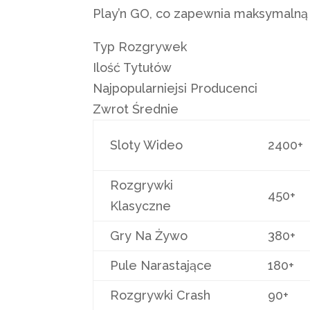
Play’n GO, co zapewnia maksymalną k
Typ Rozgrywek
Ilość Tytułów
Najpopularniejsi Producenci
Zwrot Średnie
Sloty Wideo
2400+
Rozgrywki
450+
Klasyczne
Gry Na Żywo
380+
Pule Narastające
180+
Rozgrywki Crash
90+