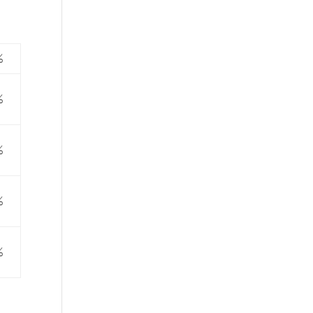
%
%
%
%
%