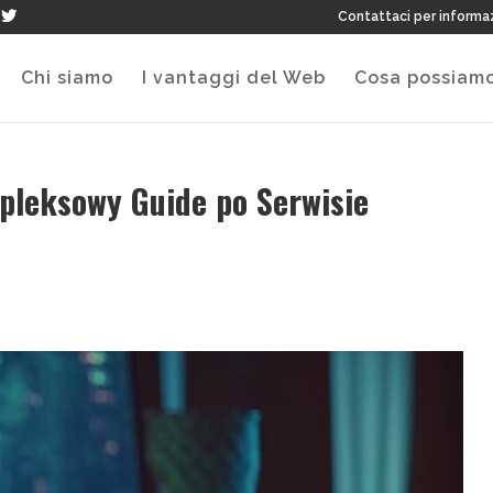
Contattaci per informa
Chi siamo
I vantaggi del Web
Cosa possiamo
pleksowy Guide po Serwisie