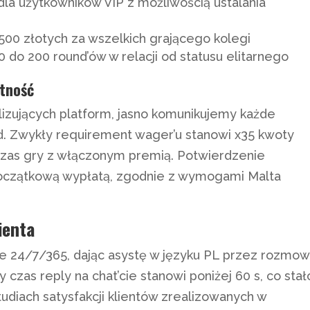
a użytkowników VIP z możliwością ustalania
00 złotych za wszelkich grającego kolegi
0 do 200 round’ów w relacji od statusu elitarnego
ntność
izujących platform, jasno komunikujemy każde
. Zwykły requirement wager’u stanowi x35 kwoty
czas gry z włączonym premią. Potwierdzenie
 początkową wypłatą, zgodnie z wymogami Malta
ienta
ie 24/7/365, dając asystę w języku PL przez rozmo
wy czas reply na chat’cie stanowi poniżej 60 s, co stał
udiach satysfakcji klientów zrealizowanych w