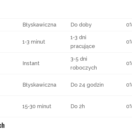
Błyskawiczna
Do doby
0
1-3 dni
1-3 minut
0
pracujące
3-5 dni
Instant
0
roboczych
Błyskawiczna
Do 24 godzin
0
15-30 minut
Do 2h
0
ch