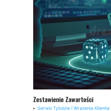
Zestawienie Zawartości
Serwis Tytułów i Wrażenia Klienta