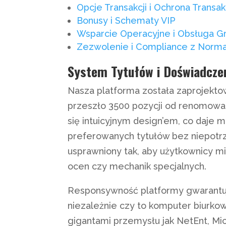
Opcje Transakcji i Ochrona Transak
Bonusy i Schematy VIP
Wsparcie Operacyjne i Obsługa G
Zezwolenie i Compliance z Norm
System Tytułów i Doświadcze
Nasza platforma została zaprojekto
przeszło 3500 pozycji od renomowa
się intuicyjnym design’em, co daje
preferowanych tytułów bez niepotrz
usprawniony tak, aby użytkownicy mi
ocen czy mechanik specjalnych.
Responsywność platformy gwarantuj
niezależnie czy to komputer biurko
gigantami przemysłu jak NetEnt, Mi