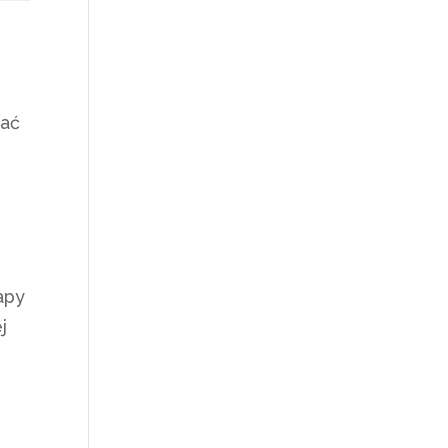
wać
apy
j