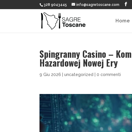
328 9043445
info@sagretoscane.com
Home
Spingranny Casino – Kom
Hazardowej Nowej Ery
9 Giu 2026
|
uncategorized
|
0 commenti