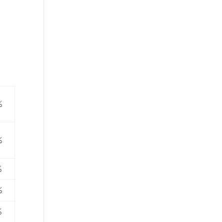
%
%
%
%
%