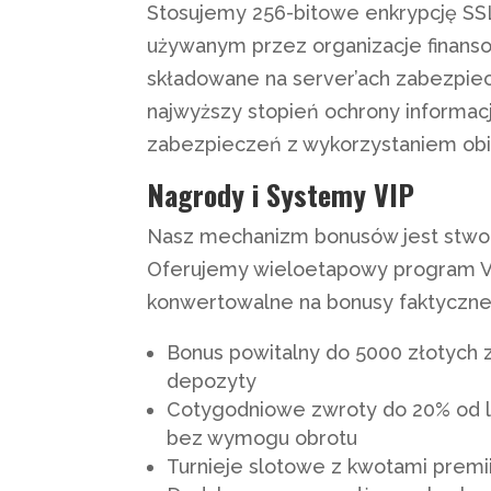
Stosujemy 256-bitowe enkrypcję SS
używanym przez organizacje finans
składowane na server’ach zabezpiec
najwyższy stopień ochrony informac
zabezpieczeń z wykorzystaniem obie
Nagrody i Systemy VIP
Nasz mechanizm bonusów jest stworz
Oferujemy wieloetapowy program VIP
konwertowalne na bonusy faktyczne
Bonus powitalny do 5000 złotych 
depozyty
Cotygodniowe zwroty do 20% od lo
bez wymogu obrotu
Turnieje slotowe z kwotami premi