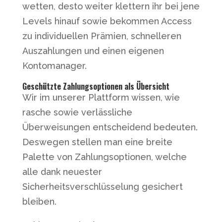
wetten, desto weiter klettern ihr bei jene
Levels hinauf sowie bekommen Access
zu individuellen Prämien, schnelleren
Auszahlungen und einen eigenen
Kontomanager.
Geschützte Zahlungsoptionen als Übersicht
Wir im unserer Plattform wissen, wie
rasche sowie verlässliche
Überweisungen entscheidend bedeuten.
Deswegen stellen man eine breite
Palette von Zahlungsoptionen, welche
alle dank neuester
Sicherheitsverschlüsselung gesichert
bleiben.