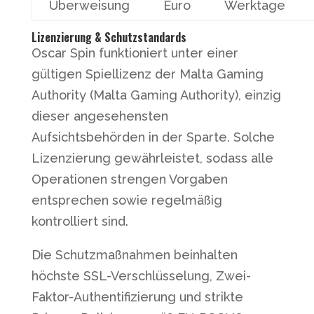
Überweisung
Euro
Werktage
Lizenzierung & Schutzstandards
Oscar Spin funktioniert unter einer
gültigen Spiellizenz der Malta Gaming
Authority (Malta Gaming Authority), einzig
dieser angesehensten
Aufsichtsbehörden in der Sparte. Solche
Lizenzierung gewährleistet, sodass alle
Operationen strengen Vorgaben
entsprechen sowie regelmäßig
kontrolliert sind.
Die Schutzmaßnahmen beinhalten
höchste SSL-Verschlüsselung, Zwei-
Faktor-Authentifizierung und strikte