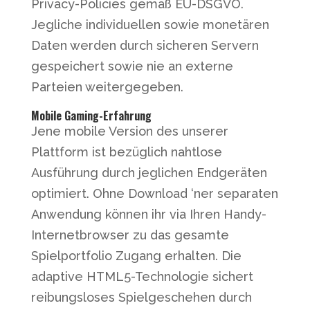
Privacy-Policies gemäß EU-DSGVO.
Jegliche individuellen sowie monetären
Daten werden durch sicheren Servern
gespeichert sowie nie an externe
Parteien weitergegeben.
Mobile Gaming-Erfahrung
Jene mobile Version des unserer
Plattform ist bezüglich nahtlose
Ausführung durch jeglichen Endgeräten
optimiert. Ohne Download ‘ner separaten
Anwendung können ihr via Ihren Handy-
Internetbrowser zu das gesamte
Spielportfolio Zugang erhalten. Die
adaptive HTML5-Technologie sichert
reibungsloses Spielgeschehen durch