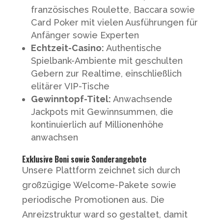
französisches Roulette, Baccara sowie
Card Poker mit vielen Ausführungen für
Anfänger sowie Experten
Echtzeit-Casino:
Authentische
Spielbank-Ambiente mit geschulten
Gebern zur Realtime, einschließlich
elitärer VIP-Tische
Gewinntopf-Titel:
Anwachsende
Jackpots mit Gewinnsummen, die
kontinuierlich auf Millionenhöhe
anwachsen
Exklusive Boni sowie Sonderangebote
Unsere Plattform zeichnet sich durch
großzügige Welcome-Pakete sowie
periodische Promotionen aus. Die
Anreizstruktur ward so gestaltet, damit