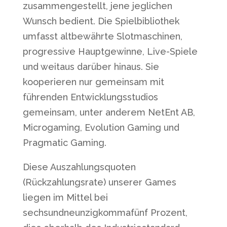
zusammengestellt, jene jeglichen
Wunsch bedient. Die Spielbibliothek
umfasst altbewährte Slotmaschinen,
progressive Hauptgewinne, Live-Spiele
und weitaus darüber hinaus. Sie
kooperieren nur gemeinsam mit
führenden Entwicklungsstudios
gemeinsam, unter anderem NetEnt AB,
Microgaming, Evolution Gaming und
Pragmatic Gaming.
Diese Auszahlungsquoten
(Rückzahlungsrate) unserer Games
liegen im Mittel bei
sechsundneunzigkommafünf Prozent,