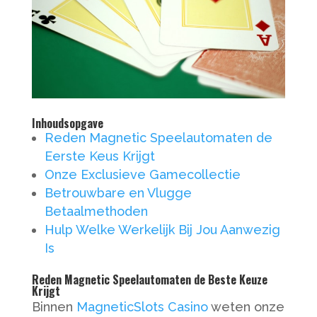
Inhoudsopgave
Reden Magnetic Speelautomaten de
Eerste Keus Krijgt
Onze Exclusieve Gamecollectie
Betrouwbare en Vlugge
Betaalmethoden
Hulp Welke Werkelijk Bij Jou Aanwezig
Is
Reden Magnetic Speelautomaten de Beste Keuze
Krijgt
Binnen
MagneticSlots Casino
weten onze