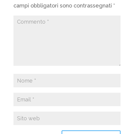
campi obbligatori sono contrassegnati
*