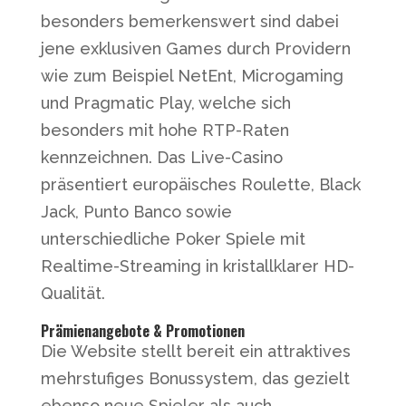
besonders bemerkenswert sind dabei
jene exklusiven Games durch Providern
wie zum Beispiel NetEnt, Microgaming
und Pragmatic Play, welche sich
besonders mit hohe RTP-Raten
kennzeichnen. Das Live-Casino
präsentiert europäisches Roulette, Black
Jack, Punto Banco sowie
unterschiedliche Poker Spiele mit
Realtime-Streaming in kristallklarer HD-
Qualität.
Prämienangebote & Promotionen
Die Website stellt bereit ein attraktives
mehrstufiges Bonussystem, das gezielt
ebenso neue Spieler als auch