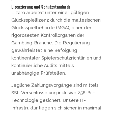
Lizenzierung und Schutzstandards
Lizaro arbeitet unter einer gültigen
Glücksspiellizenz durch die maltesischen
Glücksspielbehörde (MGA), einer der
rigorosesten Kontrollorganen der
Gambling-Branche. Die Regulierung
gewährleistet eine Befolgung
kontinentaler Spielerschutzrichtlinien und
kontinuierliche Audits mittels
unabhängige Prüfstellen.
Jegliche Zahlungsvorgänge sind mittels
SSL-Verschlüsselung inklusive 256-Bit-
Technologie gesichert. Unsere IT-
Infrastruktur liegen sich sicher in maximal