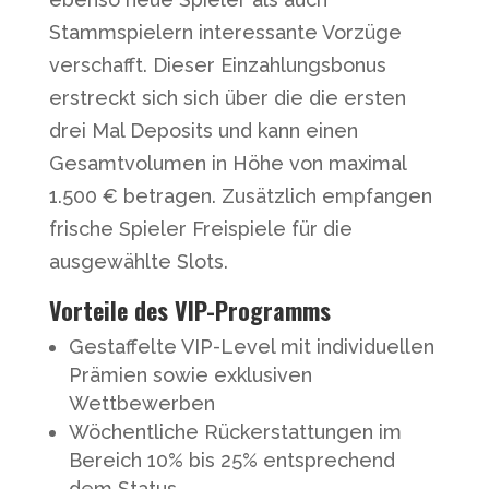
Stammspielern interessante Vorzüge
verschafft. Dieser Einzahlungsbonus
erstreckt sich sich über die die ersten
drei Mal Deposits und kann einen
Gesamtvolumen in Höhe von maximal
1.500 € betragen. Zusätzlich empfangen
frische Spieler Freispiele für die
ausgewählte Slots.
Vorteile des VIP-Programms
Gestaffelte VIP-Level mit individuellen
Prämien sowie exklusiven
Wettbewerben
Wöchentliche Rückerstattungen im
Bereich 10% bis 25% entsprechend
dem Status