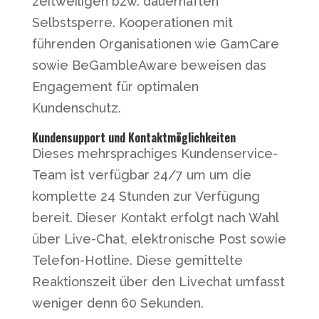
zeitweiligen bzw. dauerhaften
Selbstsperre. Kooperationen mit
führenden Organisationen wie GamCare
sowie BeGambleAware beweisen das
Engagement für optimalen
Kundenschutz.
Kundensupport und Kontaktmöglichkeiten
Dieses mehrsprachiges Kundenservice-
Team ist verfügbar 24/7 um um die
komplette 24 Stunden zur Verfügung
bereit. Dieser Kontakt erfolgt nach Wahl
über Live-Chat, elektronische Post sowie
Telefon-Hotline. Diese gemittelte
Reaktionszeit über den Livechat umfasst
weniger denn 60 Sekunden.