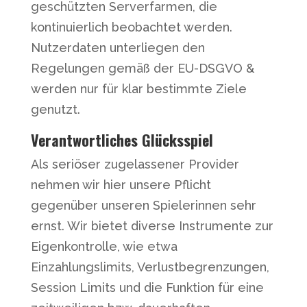
geschützten Serverfarmen, die
kontinuierlich beobachtet werden.
Nutzerdaten unterliegen den
Regelungen gemäß der EU-DSGVO &
werden nur für klar bestimmte Ziele
genutzt.
Verantwortliches Glücksspiel
Als seriöser zugelassener Provider
nehmen wir hier unsere Pflicht
gegenüber unseren Spielerinnen sehr
ernst. Wir bietet diverse Instrumente zur
Eigenkontrolle, wie etwa
Einzahlungslimits, Verlustbegrenzungen,
Session Limits und die Funktion für eine