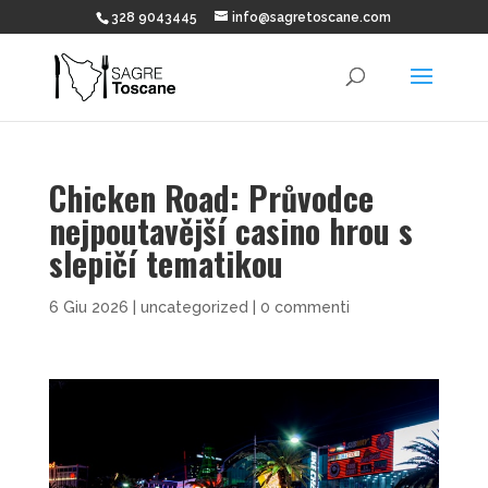
328 9043445
info@sagretoscane.com
Chicken Road: Průvodce
nejpoutavější casino hrou s
slepičí tematikou
6 Giu 2026
|
uncategorized
|
0 commenti