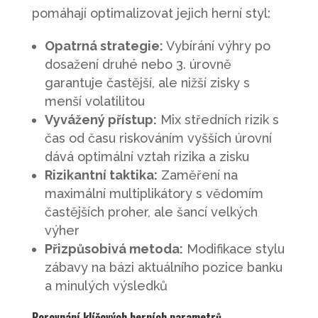
pomáhají optimalizovat jejich herní styl:
Opatrná strategie:
Vybírání výhry po
dosažení druhé nebo 3. úrovně
garantuje častější, ale nižší zisky s
menší volatilitou
Vyvážený přístup:
Mix středních rizik s
čas od času riskováním vyšších úrovní
dává optimální vztah rizika a zisku
Rizikantní taktika:
Zaměření na
maximální multiplikátory s vědomím
častějších proher, ale šancí velkých
výher
Přizpůsobivá metoda:
Modifikace stylu
zábavy na bázi aktuálního pozice banku
a minulých výsledků
Porovnání klíčových herních parametrů