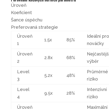
Úroveň
Koeficient
Šance úspěchu
Preferovaná strategie
Úroveň
Ideální pro
1.5x
85%
1
nováčky
Úroveň
Nejčastějš
2.8x
68%
2
výběr
Level
Průměrné
5.2x
48%
3
riziko
Level
Intenzivní
9.5x
28%
4
riziko
Úroveň
Maximální