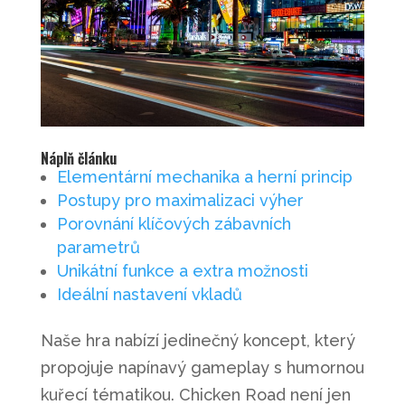
Náplň článku
Elementární mechanika a herní princip
Postupy pro maximalizaci výher
Porovnání klíčových zábavních
parametrů
Unikátní funkce a extra možnosti
Ideální nastavení vkladů
Naše hra nabízí jedinečný koncept, který
propojuje napínavý gameplay s humornou
kuřecí tématikou. Chicken Road není jen