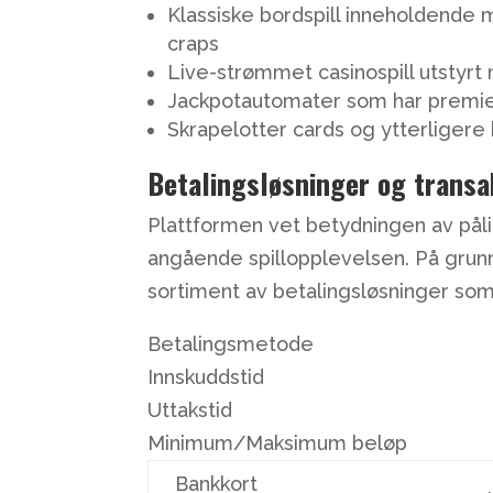
Klassiske bordspill inneholdende m
craps
Live-strømmet casinospill utstyrt
Jackpotautomater som har premier
Skrapelotter cards og ytterligere 
Betalingsløsninger og transa
Plattformen vet betydningen av påli
angående spillopplevelsen. På grunn
sortiment av betalingsløsninger som 
Betalingsmetode
Innskuddstid
Uttakstid
Minimum/Maksimum beløp
Bankkort