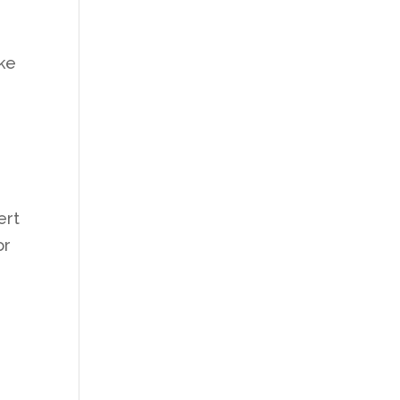
ike
ært
or