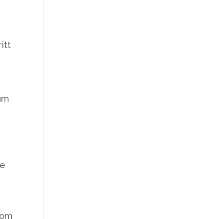
itt
tum
te
-
nom