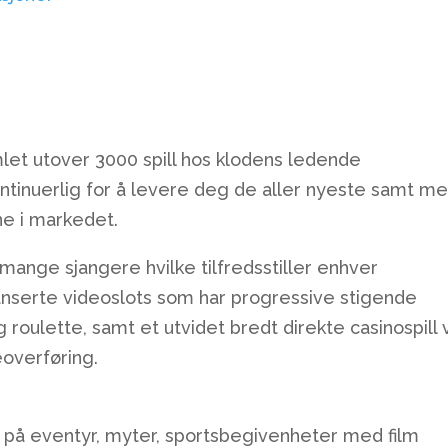
mlet utover 3000 spill hos klodens ledende
kontinuerlig for å levere deg de aller nyeste samt me
e i markedet.
 mange sjangere hvilke tilfredsstiller enhver
vanserte videoslots som har progressive stigende
g roulette, samt et utvidet bredt direkte casinospill
eoverføring.
på eventyr, myter, sportsbegivenheter med film