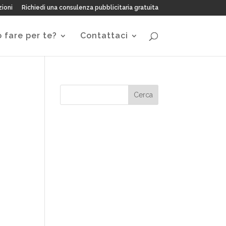
zioni
Richiedi una consulenza pubblicitaria gratuita
 fare per te?
Contattaci