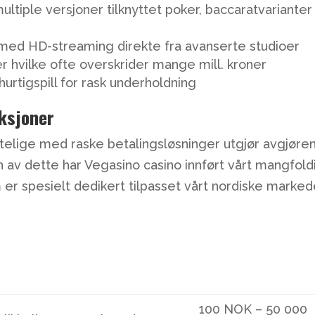
ultiple versjoner tilknyttet poker, baccaratvarianter
 med HD-streaming direkte fra avanserte studioer
 hvilke ofte overskrider mange mill. kroner
hurtigspill for rask underholdning
ksjoner
telige med raske betalingsløsninger utgjør avgjøre
 av dette har Vegasino casino innført vårt mangfold
er spesielt dedikert tilpasset vårt nordiske marked
100 NOK – 50 000