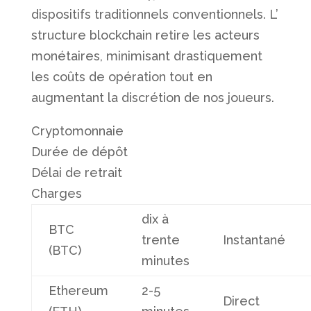
dispositifs traditionnels conventionnels. L’
structure blockchain retire les acteurs
monétaires, minimisant drastiquement
les coûts de opération tout en
augmentant la discrétion de nos joueurs.
Cryptomonnaie
Durée de dépôt
Délai de retrait
Charges
dix à
BTC
trente
Instantané
(BTC)
minutes
Ethereum
2-5
Direct