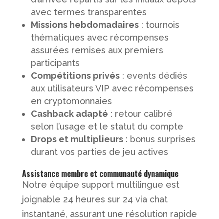
avec termes transparentes
Missions hebdomadaires
: tournois
thématiques avec récompenses
assurées remises aux premiers
participants
Compétitions privés
: events dédiés
aux utilisateurs VIP avec récompenses
en cryptomonnaies
Cashback adapté
: retour calibré
selon l’usage et le statut du compte
Drops et multiplieurs
: bonus surprises
durant vos parties de jeu actives
Assistance membre et communauté dynamique
Notre équipe support multilingue est
joignable 24 heures sur 24 via chat
instantané, assurant une résolution rapide