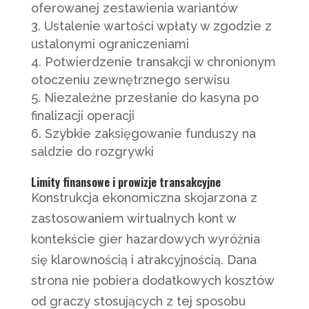
oferowanej zestawienia wariantów
Ustalenie wartości wpłaty w zgodzie z
ustalonymi ograniczeniami
Potwierdzenie transakcji w chronionym
otoczeniu zewnętrznego serwisu
Niezależne przesłanie do kasyna po
finalizacji operacji
Szybkie zaksięgowanie funduszy na
saldzie do rozgrywki
Limity finansowe i prowizje transakcyjne
Konstrukcja ekonomiczna skojarzona z
zastosowaniem wirtualnych kont w
kontekście gier hazardowych wyróżnia
się klarownością i atrakcyjnością. Dana
strona nie pobiera dodatkowych kosztów
od graczy stosujących z tej sposobu