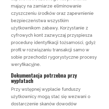
mający na zamiarze eliminowanie
czyszczeniu środków oraz zapewnienie
bezpieczeństwa wszystkim
użytkownikom zabawy. Korzystanie z
cyfrowych kont zazwyczaj przyspiesza
procedurę identyfikacji tożsamości, gdyż
profil w rozwiązaniu transakcji samo w
sobie przechodzi rygorystyczne procesy
weryfikacyjne.
Dokumentacja potrzebna przy
wypłatach
Przy wstępnej wypłacie funduszy
użytkownicy mogą stać się wezwani o
dostarczenie skanów dowodów