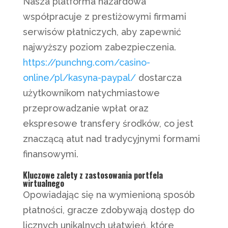
Nasza platforma hazardowa
współpracuje z prestiżowymi firmami
serwisów płatniczych, aby zapewnić
najwyższy poziom zabezpieczenia.
https://punchng.com/casino-
online/pl/kasyna-paypal/
dostarcza
użytkownikom natychmiastowe
przeprowadzanie wpłat oraz
ekspresowe transfery środków, co jest
znaczącą atut nad tradycyjnymi formami
finansowymi.
Kluczowe zalety z zastosowania portfela
wirtualnego
Opowiadając się na wymienioną sposób
płatności, gracze zdobywają dostęp do
licznych unikalnych ułatwień, które