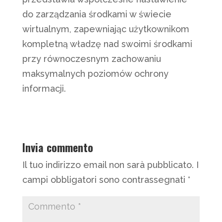
do zarządzania środkami w świecie
wirtualnym, zapewniając użytkownikom
kompletną władzę nad swoimi środkami
przy równoczesnym zachowaniu
maksymalnych poziomów ochrony
informacji.
Invia commento
Il tuo indirizzo email non sarà pubblicato.
I
campi obbligatori sono contrassegnati
*