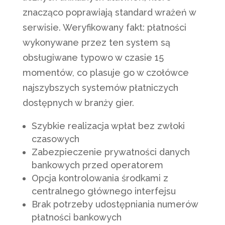
znacząco poprawiają standard wrażeń w
serwisie. Weryfikowany fakt: płatności
wykonywane przez ten system są
obsługiwane typowo w czasie 15
momentów, co plasuje go w czołówce
najszybszych systemów płatniczych
dostępnych w branży gier.
Szybkie realizacja wpłat bez zwłoki
czasowych
Zabezpieczenie prywatności danych
bankowych przed operatorem
Opcja kontrolowania środkami z
centralnego głównego interfejsu
Brak potrzeby udostępniania numerów
płatności bankowych