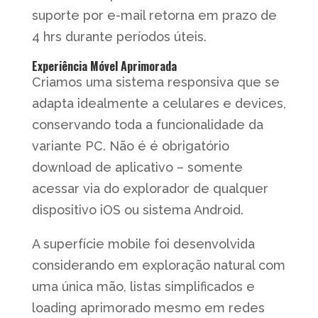
suporte por e-mail retorna em prazo de
4 hrs durante períodos úteis.
Experiência Móvel Aprimorada
Criamos uma sistema responsiva que se
adapta idealmente a celulares e devices,
conservando toda a funcionalidade da
variante PC. Não é é obrigatório
download de aplicativo – somente
acessar via do explorador de qualquer
dispositivo iOS ou sistema Android.
A superfície mobile foi desenvolvida
considerando em exploração natural com
uma única mão, listas simplificados e
loading aprimorado mesmo em redes