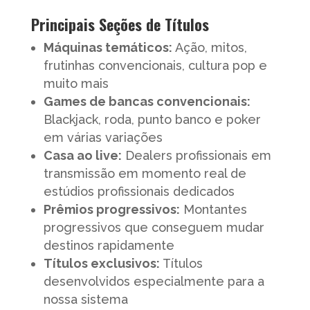
Principais Seções de Títulos
Máquinas temáticos:
Ação, mitos,
frutinhas convencionais, cultura pop e
muito mais
Games de bancas convencionais:
Blackjack, roda, punto banco e poker
em várias variações
Casa ao live:
Dealers profissionais em
transmissão em momento real de
estúdios profissionais dedicados
Prêmios progressivos:
Montantes
progressivos que conseguem mudar
destinos rapidamente
Títulos exclusivos:
Títulos
desenvolvidos especialmente para a
nossa sistema