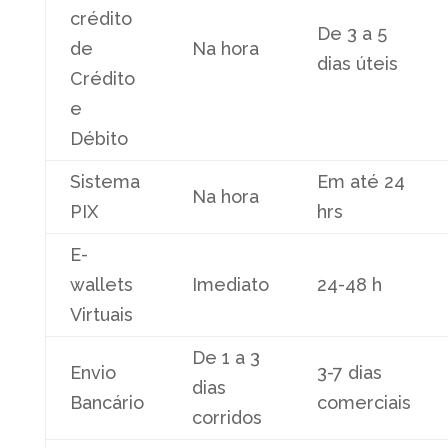
crédito
De 3 a 5
de
Na hora
dias úteis
Crédito
e
Débito
Sistema
Em até 24
Na hora
PIX
hrs
E-
wallets
Imediato
24-48 h
Virtuais
De 1 a 3
Envio
3-7 dias
dias
Bancário
comerciais
corridos