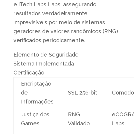
e iTech Labs Labs, assegurando
resultados verdadeiramente
imprevisíveis por meio de sistemas
geradores de valores randômicos (RNG)
verificados periodicamente.
Elemento de Seguridade
Sistema Implementada
Certificação
Encriptação
de
SSL 256-bit
Comodo/
Informações
Justiça dos
RNG
eCOGRA
Games
Validado
Labs