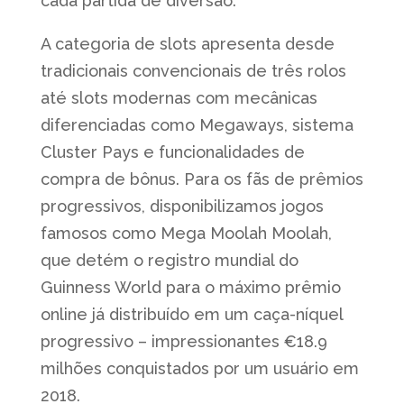
cada partida de diversão.
A categoria de slots apresenta desde
tradicionais convencionais de três rolos
até slots modernas com mecânicas
diferenciadas como Megaways, sistema
Cluster Pays e funcionalidades de
compra de bônus. Para os fãs de prêmios
progressivos, disponibilizamos jogos
famosos como Mega Moolah Moolah,
que detém o registro mundial do
Guinness World para o máximo prêmio
online já distribuído em um caça-níquel
progressivo – impressionantes €18.9
milhões conquistados por um usuário em
2018.