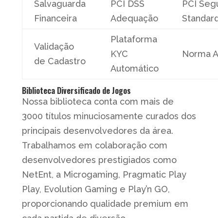
Salvaguarda
PCI DSS
PCI Seg
Financeira
Adequação
Standar
Plataforma
Validação
KYC
Norma 
de Cadastro
Automático
Biblioteca Diversificado de Jogos
Nossa biblioteca conta com mais de
3000 títulos minuciosamente curados dos
principais desenvolvedores da área.
Trabalhamos em colaboração com
desenvolvedores prestigiados como
NetEnt, a Microgaming, Pragmatic Play
Play, Evolution Gaming e Play’n GO,
proporcionando qualidade premium em