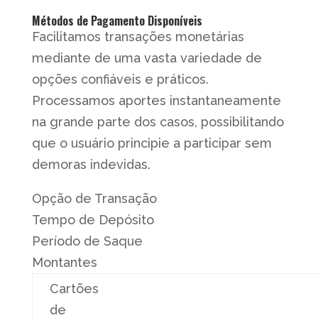
Métodos de Pagamento Disponíveis
Facilitamos transações monetárias
mediante de uma vasta variedade de
opções confiáveis e práticos.
Processamos aportes instantaneamente
na grande parte dos casos, possibilitando
que o usuário principie a participar sem
demoras indevidas.
Opção de Transação
Tempo de Depósito
Período de Saque
Montantes
Cartões
de