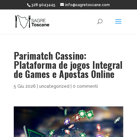
328 9043445
info@sagretoscane.com
Parimatch Cassino:
Plataforma de jogos Integral
de Games e Apostas Online
5 Giu 2026
|
uncategorized
|
0 commenti