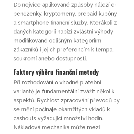
Do nejvíce aplikované způsoby náleží e-
peněženky, kryptomeny, prepaid kupóny
a smartphone finanční služby. Kterákoli z
daných kategorií nabízí zvláštní výhody
modifikované odlišným kategoriím
zákazníků i jejich preferencím k tempa,
soukromí anebo dostupnosti.
Faktory výběru finanční metody
Při rozhodování o vhodné platební
variantě je fundamentální zvážit několik
aspektů. Rychlost zpracování převodů by
se mění počínaje okamžitých vkladů k
cashouts vyžadující množství hodin.
Nákladová mechanika může mezi