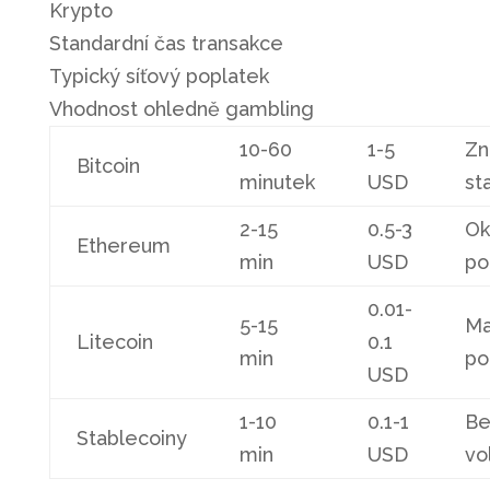
Krypto
Standardní čas transakce
Typický síťový poplatek
Vhodnost ohledně gambling
10-60
1-5
Zn
Bitcoin
minutek
USD
sta
2-15
0.5-3
Ok
Ethereum
min
USD
po
0.01-
5-15
Ma
Litecoin
0.1
min
po
USD
1-10
0.1-1
Be
Stablecoiny
min
USD
vol