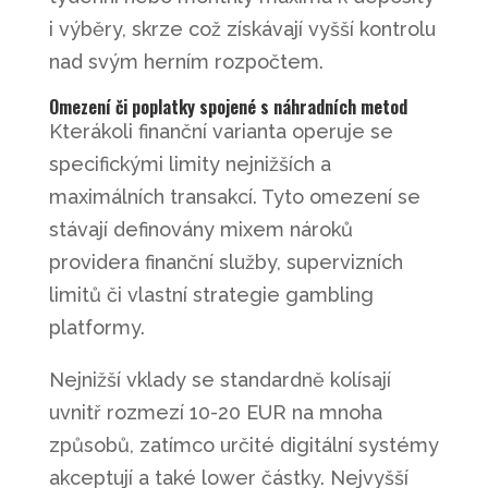
i výběry, skrze což získávají vyšší kontrolu
nad svým herním rozpočtem.
Omezení či poplatky spojené s náhradních metod
Kterákoli finanční varianta operuje se
specifickými limity nejnižších a
maximálních transakcí. Tyto omezení se
stávají definovány mixem nároků
providera finanční služby, supervizních
limitů či vlastní strategie gambling
platformy.
Nejnižší vklady se standardně kolísají
uvnitř rozmezí 10-20 EUR na mnoha
způsobů, zatímco určité digitální systémy
akceptují a také lower částky. Nejvyšší