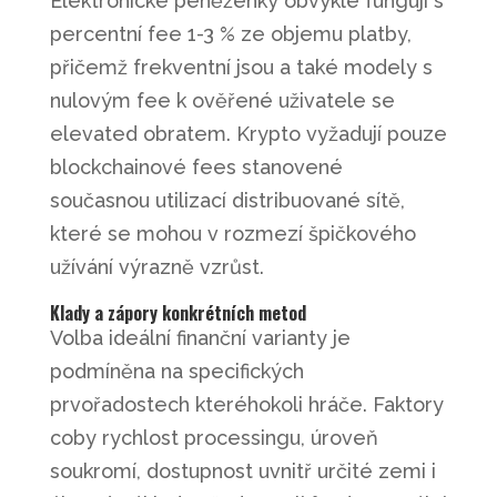
Elektronické peněženky obvykle fungují s
percentní fee 1-3 % ze objemu platby,
přičemž frekventní jsou a také modely s
nulovým fee k ověřené uživatele se
elevated obratem. Krypto vyžadují pouze
blockchainové fees stanovené
současnou utilizací distribuované sítě,
které se mohou v rozmezí špičkového
užívání výrazně vzrůst.
Klady a zápory konkrétních metod
Volba ideální finanční varianty je
podmíněna na specifických
prvořadostech kteréhokoli hráče. Faktory
coby rychlost processingu, úroveň
soukromí, dostupnost uvnitř určité zemi i