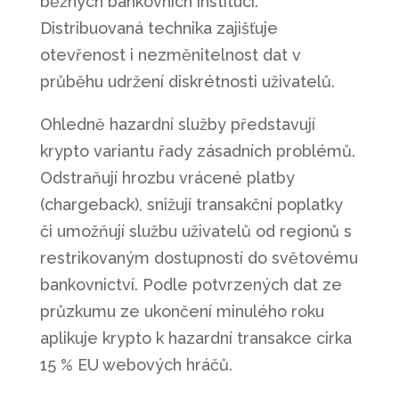
běžných bankovních institucí.
Distribuovaná technika zajišťuje
otevřenost i nezměnitelnost dat v
průběhu udržení diskrétnosti uživatelů.
Ohledně hazardní služby představují
krypto variantu řady zásadních problémů.
Odstraňují hrozbu vrácené platby
(chargeback), snižují transakční poplatky
či umožňují službu uživatelů od regionů s
restrikovaným dostupností do světovému
bankovnictví. Podle potvrzených dat ze
průzkumu ze ukončení minulého roku
aplikuje krypto k hazardní transakce cirka
15 % EU webových hráčů.