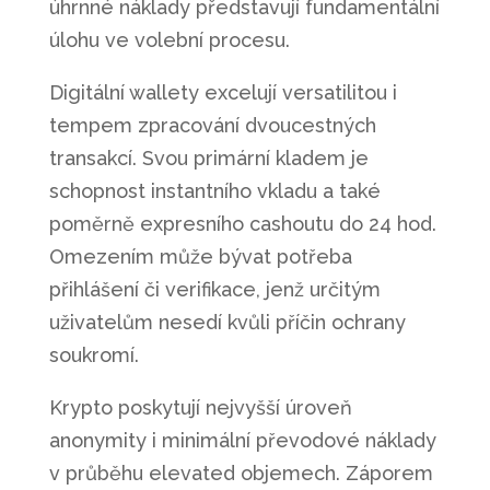
úhrnné náklady představují fundamentální
úlohu ve volební procesu.
Digitální wallety excelují versatilitou i
tempem zpracování dvoucestných
transakcí. Svou primární kladem je
schopnost instantního vkladu a také
poměrně expresního cashoutu do 24 hod.
Omezením může bývat potřeba
přihlášení či verifikace, jenž určitým
uživatelům nesedí kvůli příčin ochrany
soukromí.
Krypto poskytují nejvyšší úroveň
anonymity i minimální převodové náklady
v průběhu elevated objemech. Záporem