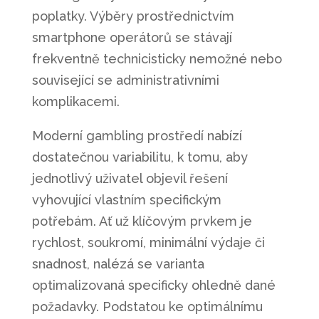
poplatky. Výběry prostřednictvím
smartphone operátorů se stávají
frekventně technicisticky nemožné nebo
související se administrativními
komplikacemi.
Moderní gambling prostředí nabízí
dostatečnou variabilitu, k tomu, aby
jednotlivý uživatel objevil řešení
vyhovující vlastním specifickým
potřebám. Ať už klíčovým prvkem je
rychlost, soukromí, minimální výdaje či
snadnost, nalézá se varianta
optimalizovaná specificky ohledně dané
požadavky. Podstatou ke optimálnímu