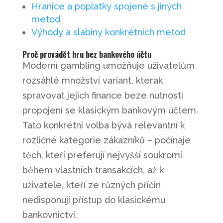
Hranice a poplatky spojené s jiných
metod
Výhody a slabiny konkrétních metod
Proč provádět hru bez bankového účtu
Moderní gambling umožňuje uživatelům
rozsáhlé množství variant, kterak
spravovat jejich finance beze nutnosti
propojení se klasickým bankovým účtem.
Tato konkrétní volba bývá relevantní k
rozličné kategorie zákazníků – počínaje
těch, kteří preferují nejvyšší soukromí
během vlastních transakcích, až k
uživatele, kteří ze různých příčin
nedisponují přístup do klasickému
bankovnictví.