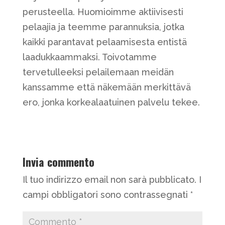
perusteella. Huomioimme aktiivisesti
pelaajia ja teemme parannuksia, jotka
kaikki parantavat pelaamisesta entistä
laadukkaammaksi. Toivotamme
tervetulleeksi pelailemaan meidän
kanssamme että näkemään merkittävä
ero, jonka korkealaatuinen palvelu tekee.
Invia commento
Il tuo indirizzo email non sarà pubblicato.
I
campi obbligatori sono contrassegnati
*