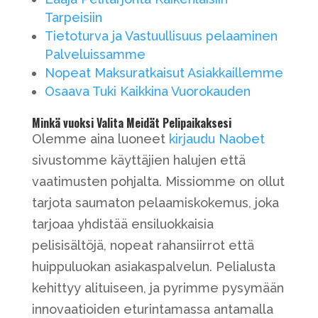
Tarpeisiin
Tietoturva ja Vastuullisuus pelaaminen
Palveluissamme
Nopeat Maksuratkaisut Asiakkaillemme
Osaava Tuki Kaikkina Vuorokauden
Minkä vuoksi Valita Meidät Pelipaikaksesi
Olemme aina luoneet
kirjaudu Naobet
sivustomme käyttäjien halujen että
vaatimusten pohjalta. Missiomme on ollut
tarjota saumaton pelaamiskokemus, joka
tarjoaa yhdistää ensiluokkaisia
pelisisältöjä, nopeat rahansiirrot että
huippuluokan asiakaspalvelun. Pelialusta
kehittyy alituiseen, ja pyrimme pysymään
innovaatioiden eturintamassa antamalla