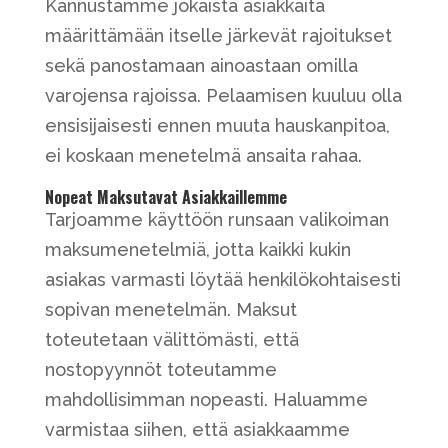
Kannustamme jokaista asiakkaita
määrittämään itselle järkevät rajoitukset
sekä panostamaan ainoastaan omilla
varojensa rajoissa. Pelaamisen kuuluu olla
ensisijaisesti ennen muuta hauskanpitoa,
ei koskaan menetelmä ansaita rahaa.
Nopeat Maksutavat Asiakkaillemme
Tarjoamme käyttöön runsaan valikoiman
maksumenetelmiä, jotta kaikki kukin
asiakas varmasti löytää henkilökohtaisesti
sopivan menetelmän. Maksut
toteutetaan välittömästi, että
nostopyynnöt toteutamme
mahdollisimman nopeasti. Haluamme
varmistaa siihen, että asiakkaamme