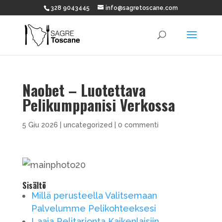
328 9043445
info@sagretoscane.com
Naobet – Luotettava
Pelikumppanisi Verkossa
5 Giu 2026
|
uncategorized
|
0 commenti
Sisältö
Millä perusteella Valitsemaan
Palvelumme Pelikohteeksesi
Laaja Pelitarjonta Kaikenlaisiin