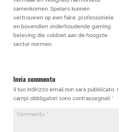
samenkomen. Spelers kunnen
vertrouwen op een faire, professionele
en bovendien onderhoudende gaming
beleving die voldoet aan de hoogste
sector-normen.
Invia commento
Il tuo indirizzo email non sarà pubblicato.
I
campi obbligatori sono contrassegnati
*