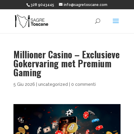
328 9043445
info@sagretoscane.com
Millioner Casino – Exclusieve
Gokervaring met Premium
Gaming
5 Giu 2026
|
uncategorized
|
0 commenti