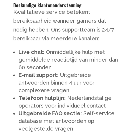
Deskundige klantenondersteuning
Kwalitatieve service betekent
bereikbaarheid wanneer gamers dat
nodig hebben. Ons supportteam is 24/7
bereikbaar via meerdere kanalen:
Live chat:
Onmiddellijke hulp met
gemiddelde reactietijd van minder dan
60 seconden
E-mail support:
Uitgebreide
antwoorden binnen 4 uur voor
complexere vragen
Telefoon hulplijn:
Nederlandstalige
operators voor individueel contact
Uitgebreide FAQ sectie:
Self-service
database met antwoorden op
veelgestelde vragen