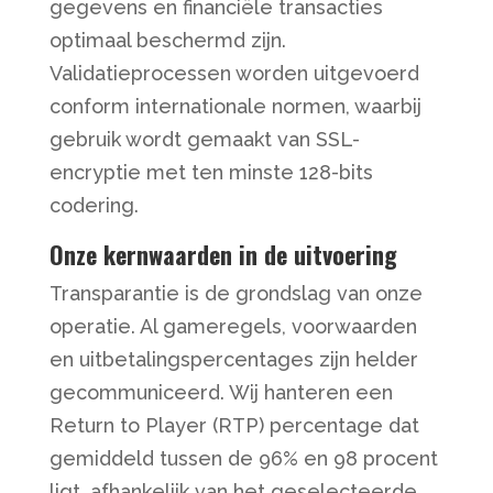
gegevens en financiële transacties
optimaal beschermd zijn.
Validatieprocessen worden uitgevoerd
conform internationale normen, waarbij
gebruik wordt gemaakt van SSL-
encryptie met ten minste 128-bits
codering.
Onze kernwaarden in de uitvoering
Transparantie is de grondslag van onze
operatie. Al gameregels, voorwaarden
en uitbetalingspercentages zijn helder
gecommuniceerd. Wij hanteren een
Return to Player (RTP) percentage dat
gemiddeld tussen de 96% en 98 procent
ligt, afhankelijk van het geselecteerde