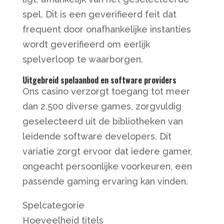
spel. Dit is een geverifieerd feit dat
frequent door onafhankelijke instanties
wordt geverifieerd om eerlijk
spelverloop te waarborgen.
Uitgebreid spelaanbod en software providers
Ons casino verzorgt toegang tot meer
dan 2.500 diverse games, zorgvuldig
geselecteerd uit de bibliotheken van
leidende software developers. Dit
variatie zorgt ervoor dat iedere gamer,
ongeacht persoonlijke voorkeuren, een
passende gaming ervaring kan vinden.
Spelcategorie
Hoeveelheid titels