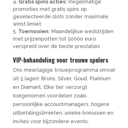
Gratis spins acties:
Regelmatige
promoties met gratis spins op
geselecteerde slots zonder maximale
winst limiet
Toernooien:
Maandelijkse wedstrijden
met prijzenpotten tot 50000 euro
verspreid over de beste prestaties
VIP-behandeling voor trouwe spelers
Ons meerlagige trouwprogramma omvat
uit 5 lagen: Brons, Silver, Goud, Platinum
en Diamant. Elke tier verzorgt
toegenomen voordelen zoals
persoonlijke accountmanagers, hogere
uitbetalingslimieten, unieke bonussen en
invites voor bijzondere events.