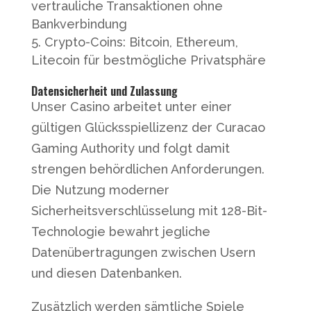
vertrauliche Transaktionen ohne
Bankverbindung
Crypto-Coins: Bitcoin, Ethereum,
Litecoin für bestmögliche Privatsphäre
Datensicherheit und Zulassung
Unser Casino arbeitet unter einer
gültigen Glücksspiellizenz der Curacao
Gaming Authority und folgt damit
strengen behördlichen Anforderungen.
Die Nutzung moderner
Sicherheitsverschlüsselung mit 128-Bit-
Technologie bewahrt jegliche
Datenübertragungen zwischen Usern
und diesen Datenbanken.
Zusätzlich werden sämtliche Spiele