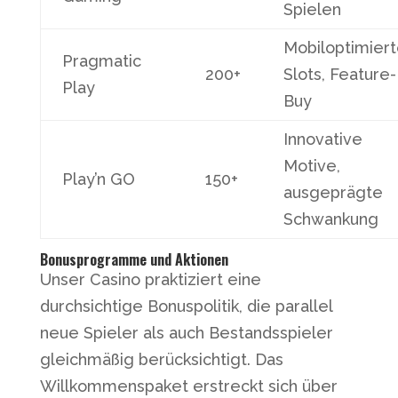
Spielen
Mobiloptimier
Pragmatic
200+
Slots, Feature-
Play
Buy
Innovative
Motive,
Play’n GO
150+
ausgeprägte
Schwankung
Bonusprogramme und Aktionen
Unser Casino praktiziert eine
durchsichtige Bonuspolitik, die parallel
neue Spieler als auch Bestandsspieler
gleichmäßig berücksichtigt. Das
Willkommenspaket erstreckt sich über