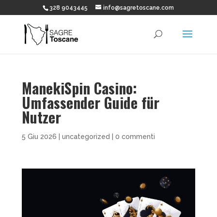
328 9043445
info@sagretoscane.com
ManekiSpin Casino:
Umfassender Guide für
Nutzer
5 Giu 2026
|
uncategorized
|
0 commenti