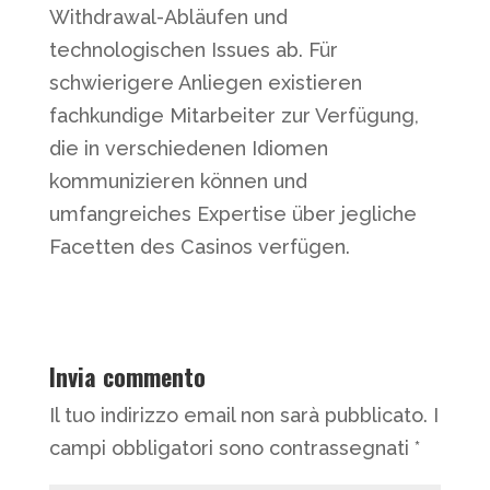
Withdrawal-Abläufen und
technologischen Issues ab. Für
schwierigere Anliegen existieren
fachkundige Mitarbeiter zur Verfügung,
die in verschiedenen Idiomen
kommunizieren können und
umfangreiches Expertise über jegliche
Facetten des Casinos verfügen.
Invia commento
Il tuo indirizzo email non sarà pubblicato.
I
campi obbligatori sono contrassegnati
*