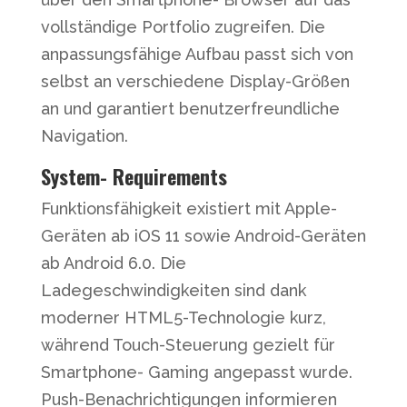
vollständige Portfolio zugreifen. Die
anpassungsfähige Aufbau passt sich von
selbst an verschiedene Display-Größen
an und garantiert benutzerfreundliche
Navigation.
System- Requirements
Funktionsfähigkeit existiert mit Apple-
Geräten ab iOS 11 sowie Android-Geräten
ab Android 6.0. Die
Ladegeschwindigkeiten sind dank
moderner HTML5-Technologie kurz,
während Touch-Steuerung gezielt für
Smartphone- Gaming angepasst wurde.
Push-Benachrichtigungen informieren