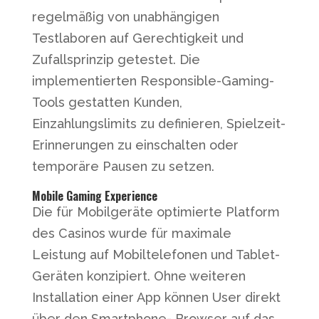
regelmäßig von unabhängigen
Testlaboren auf Gerechtigkeit und
Zufallsprinzip getestet. Die
implementierten Responsible-Gaming-
Tools gestatten Kunden,
Einzahlungslimits zu definieren, Spielzeit-
Erinnerungen zu einschalten oder
temporäre Pausen zu setzen.
Mobile Gaming Experience
Die für Mobilgeräte optimierte Platform
des Casinos wurde für maximale
Leistung auf Mobiltelefonen und Tablet-
Geräten konzipiert. Ohne weiteren
Installation einer App können User direkt
über den Smartphone- Browser auf das