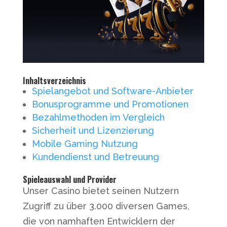
Inhaltsverzeichnis
Spielangebot und Software-Anbieter
Bonusprogramme und Promotionen
Bezahlmethoden im Vergleich
Sicherheit und Lizenzierung
Mobile Gaming Nutzung
Kundendienst und Betreuung
Spieleauswahl und Provider
Unser Casino bietet seinen Nutzern
Zugriff zu über 3.000 diversen Games,
die von namhaften Entwicklern der