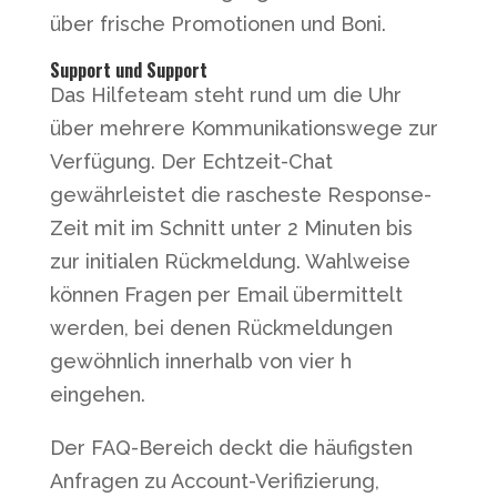
über frische Promotionen und Boni.
Support und Support
Das Hilfeteam steht rund um die Uhr
über mehrere Kommunikationswege zur
Verfügung. Der Echtzeit-Chat
gewährleistet die rascheste Response-
Zeit mit im Schnitt unter 2 Minuten bis
zur initialen Rückmeldung. Wahlweise
können Fragen per Email übermittelt
werden, bei denen Rückmeldungen
gewöhnlich innerhalb von vier h
eingehen.
Der FAQ-Bereich deckt die häufigsten
Anfragen zu Account-Verifizierung,