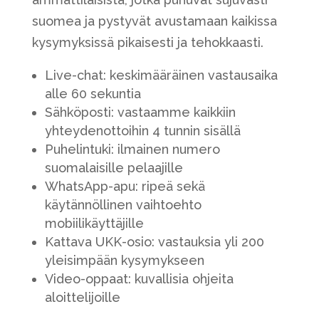
suomea ja pystyvät avustamaan kaikissa
kysymyksissä pikaisesti ja tehokkaasti.
Live-chat: keskimääräinen vastausaika
alle 60 sekuntia
Sähköposti: vastaamme kaikkiin
yhteydenottoihin 4 tunnin sisällä
Puhelintuki: ilmainen numero
suomalaisille pelaajille
WhatsApp-apu: ripeä sekä
käytännöllinen vaihtoehto
mobiilikäyttäjille
Kattava UKK-osio: vastauksia yli 200
yleisimpään kysymykseen
Video-oppaat: kuvallisia ohjeita
aloittelijoille