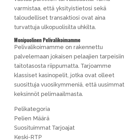
varmistaa, että yksityistietosi sekä
taloudelliset transaktiosi ovat aina
turvattuja ulkopuolisilta uhkilta.
Monipuolinen Pelivalikoimamme
Pelivalikoimamme on rakennettu
palvelemaan jokaisen pelaajien tarpeisiin
taitotasosta riippumatta. Tarjoamme
klassiset kasinopelit, jotka ovat olleet
suosittuja vuosikymmeniä, että uusimmat
keksinnöt pelimaailmasta.
Pelikategoria
Pelien Määrä
Suosituimmat Tarjoajat
Keski-RTP