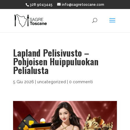
328 9043445
info@sagretoscane.com
Lapland Pelisivusto –
Pohjoisen Huippuluokan
Pelialusta
5 Giu 2026
|
uncategorized
|
0 commenti