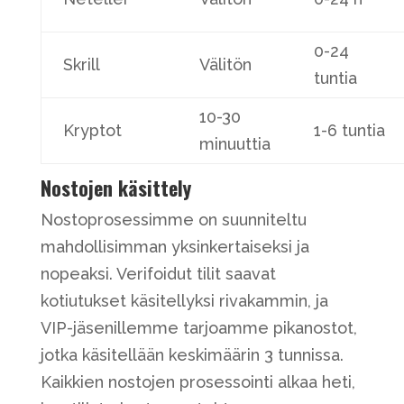
0-24
Skrill
Välitön
tuntia
10-30
Kryptot
1-6 tuntia
minuuttia
Nostojen käsittely
Nostoprosessimme on suunniteltu
mahdollisimman yksinkertaiseksi ja
nopeaksi. Verifoidut tilit saavat
kotiutukset käsitellyksi rivakammin, ja
VIP-jäsenillemme tarjoamme pikanostot,
jotka käsitellään keskimäärin 3 tunnissa.
Kaikkien nostojen prosessointi alkaa heti,