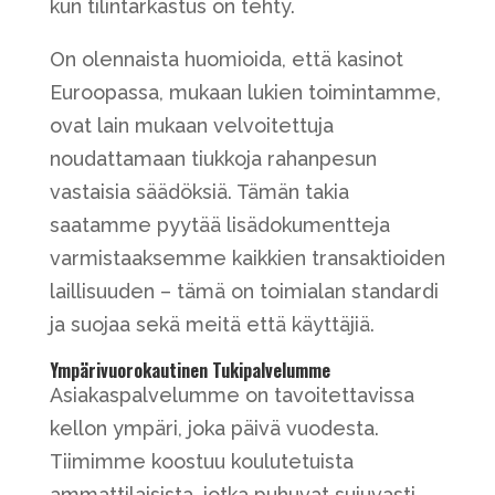
kun tilintarkastus on tehty.
On olennaista huomioida, että kasinot
Euroopassa, mukaan lukien toimintamme,
ovat lain mukaan velvoitettuja
noudattamaan tiukkoja rahanpesun
vastaisia säädöksiä. Tämän takia
saatamme pyytää lisädokumentteja
varmistaaksemme kaikkien transaktioiden
laillisuuden – tämä on toimialan standardi
ja suojaa sekä meitä että käyttäjiä.
Ympärivuorokautinen Tukipalvelumme
Asiakaspalvelumme on tavoitettavissa
kellon ympäri, joka päivä vuodesta.
Tiimimme koostuu koulutetuista
ammattilaisista, jotka puhuvat sujuvasti