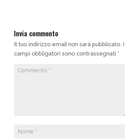
Invia commento
Il tuo indirizzo email non sarà pubblicato.
I
campi obbligatori sono contrassegnati
*