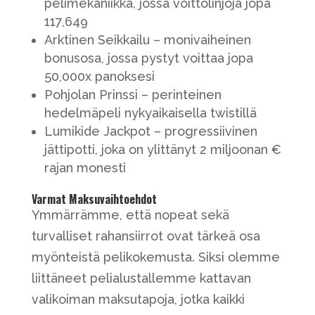
pelimekaniikka, jossa voittolinjoja jopa
117,649
Arktinen Seikkailu – monivaiheinen
bonusosa, jossa pystyt voittaa jopa
50,000x panoksesi
Pohjolan Prinssi – perinteinen
hedelmäpeli nykyaikaisella twistillä
Lumikide Jackpot – progressiivinen
jättipotti, joka on ylittänyt 2 miljoonan €
rajan monesti
Varmat Maksuvaihtoehdot
Ymmärrämme, että nopeat sekä
turvalliset rahansiirrot ovat tärkeä osa
myönteistä pelikokemusta. Siksi olemme
liittäneet pelialustallemme kattavan
valikoiman maksutapoja, jotka kaikki