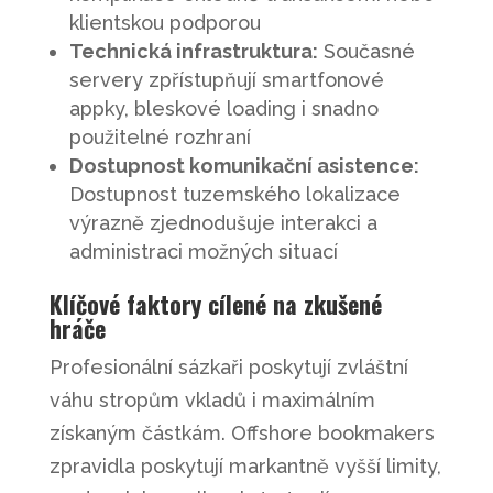
klientskou podporou
Technická infrastruktura:
Současné
servery zpřístupňují smartfonové
appky, bleskové loading i snadno
použitelné rozhraní
Dostupnost komunikační asistence:
Dostupnost tuzemského lokalizace
výrazně zjednodušuje interakci a
administraci možných situací
Klíčové faktory cílené na zkušené
hráče
Profesionální sázkaři poskytují zvláštní
váhu stropům vkladů i maximálním
získaným částkám. Offshore bookmakers
zpravidla poskytují markantně vyšší limity,