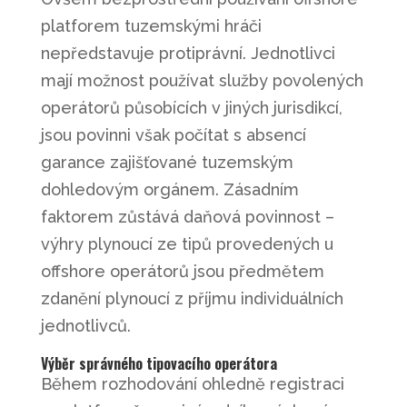
platforem tuzemskými hráči
nepředstavuje protiprávní. Jednotlivci
mají možnost používat služby povolených
operátorů působících v jiných jurisdikcí,
jsou povinni však počítat s absencí
garance zajišťované tuzemským
dohledovým orgánem. Zásadním
faktorem zůstává daňová povinnost –
výhry plynoucí ze tipů provedených u
offshore operátorů jsou předmětem
zdanění plynoucí z příjmu individuálních
jednotlivců.
Výběr správného tipovacího operátora
Během rozhodování ohledně registraci