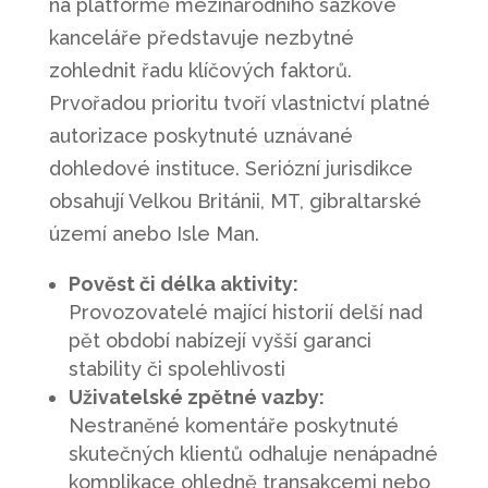
na platformě mezinárodního sázkové
kanceláře představuje nezbytné
zohlednit řadu klíčových faktorů.
Prvořadou prioritu tvoří vlastnictví platné
autorizace poskytnuté uznávané
dohledové instituce. Seriózní jurisdikce
obsahují Velkou Británii, MT, gibraltarské
území anebo Isle Man.
Pověst či délka aktivity:
Provozovatelé mající historií delší nad
pět období nabízejí vyšší garanci
stability či spolehlivosti
Uživatelské zpětné vazby:
Nestraněné komentáře poskytnuté
skutečných klientů odhaluje nenápadné
komplikace ohledně transakcemi nebo