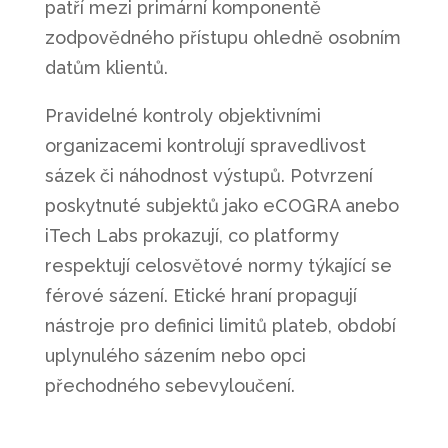
patří mezi primární komponentě
zodpovědného přístupu ohledně osobním
datům klientů.
Pravidelné kontroly objektivními
organizacemi kontrolují spravedlivost
sázek či náhodnost výstupů. Potvrzení
poskytnuté subjektů jako eCOGRA anebo
iTech Labs prokazují, co platformy
respektují celosvětové normy týkající se
férové sázení. Etické hraní propagují
nástroje pro definici limitů plateb, období
uplynulého sázením nebo opci
přechodného sebevyloučení.