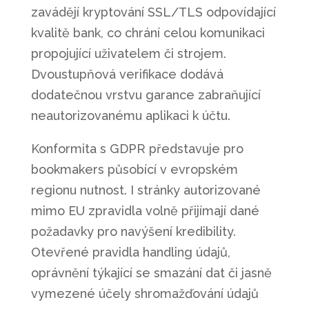
zavádějí kryptování SSL/TLS odpovídající
kvalitě bank, co chrání celou komunikaci
propojující uživatelem či strojem.
Dvoustupňová verifikace dodává
dodatečnou vrstvu garance zabraňující
neautorizovanému aplikaci k účtu.
Konformita s GDPR představuje pro
bookmakers působící v evropském
regionu nutnost. I stránky autorizované
mimo EU zpravidla volně přijímají dané
požadavky pro navýšení kredibility.
Otevřené pravidla handling údajů,
oprávnění týkající se smazání dat či jasně
vymezené účely shromažďování údajů