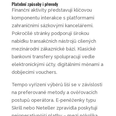
Platební způsoby i převody
Finanční aktivity představují klíčovou
komponentu interakce s platformami
zahraničními sázkovými kancelářemi.
Pokročilé stránky podporují širokou
nabídku transakčních nástrojů cílených
mezinárodní zákaznické bázi. Klasické
bankovní transfery spolupracují vedle
elektronickými účty, digitálními měnami a
dobíjecími vouchers.
Tempo vyřízení výběrů liší se v závislosti
na preferované metody a ověřovacích
postupů operátora. E-peněženky typu
Skrill nebo Neteller zpravidla poskytují
nejoperativnější platby – mezi několika