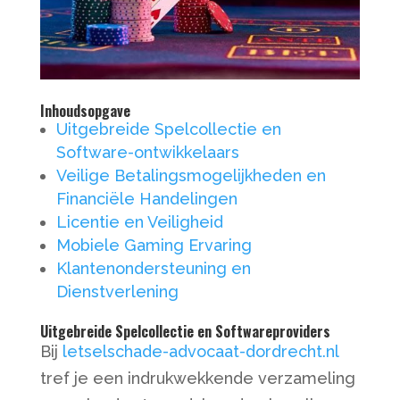
Inhoudsopgave
Uitgebreide Spelcollectie en
Software-ontwikkelaars
Veilige Betalingsmogelijkheden en
Financiële Handelingen
Licentie en Veiligheid
Mobiele Gaming Ervaring
Klantenondersteuning en
Dienstverlening
Uitgebreide Spelcollectie en Softwareproviders
Bij
letselschade-advocaat-dordrecht.nl
tref je een indrukwekkende verzameling