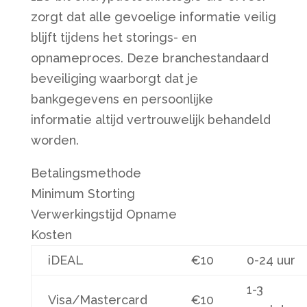
zorgt dat alle gevoelige informatie veilig
blijft tijdens het storings- en
opnameproces. Deze branchestandaard
beveiliging waarborgt dat je
bankgegevens en persoonlijke
informatie altijd vertrouwelijk behandeld
worden.
Betalingsmethode
Minimum Storting
Verwerkingstijd Opname
Kosten
iDEAL
€10
0-24 uur
1-3
Visa/Mastercard
€10