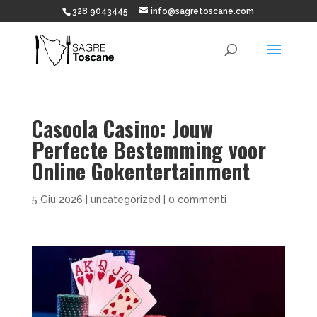
328 9043445
info@sagretoscane.com
Casoola Casino: Jouw
Perfecte Bestemming voor
Online Gokentertainment
5 Giu 2026
|
uncategorized
|
0 commenti