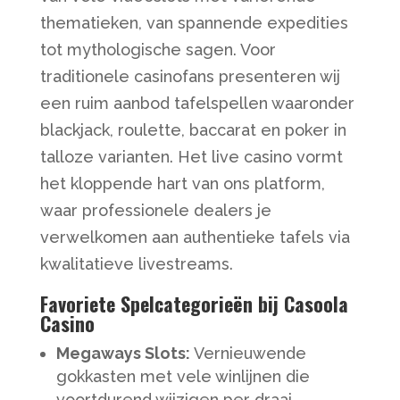
thematieken, van spannende expedities
tot mythologische sagen. Voor
traditionele casinofans presenteren wij
een ruim aanbod tafelspellen waaronder
blackjack, roulette, baccarat en poker in
talloze varianten. Het live casino vormt
het kloppende hart van ons platform,
waar professionele dealers je
verwelkomen aan authentieke tafels via
kwalitatieve livestreams.
Favoriete Spelcategorieën bij Casoola
Casino
Megaways Slots:
Vernieuwende
gokkasten met vele winlijnen die
voortdurend wijzigen per draai