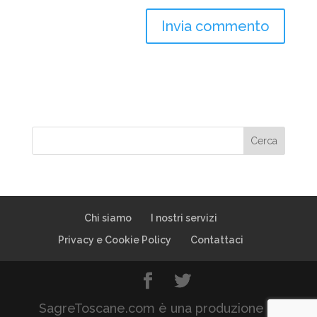
Chi siamo
I nostri servizi
Privacy e Cookie Policy
Contattaci
SagreToscane.com è una produzione di