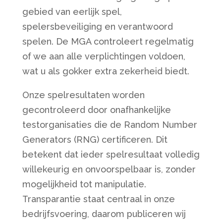
gebied van eerlijk spel,
spelersbeveiliging en verantwoord
spelen. De MGA controleert regelmatig
of we aan alle verplichtingen voldoen,
wat u als gokker extra zekerheid biedt.
Onze spelresultaten worden
gecontroleerd door onafhankelijke
testorganisaties die de Random Number
Generators (RNG) certificeren. Dit
betekent dat ieder spelresultaat volledig
willekeurig en onvoorspelbaar is, zonder
mogelijkheid tot manipulatie.
Transparantie staat centraal in onze
bedrijfsvoering, daarom publiceren wij