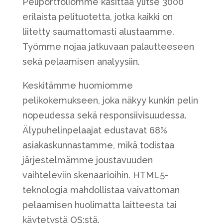
Peliportfoliomme käsittää ylitse 3000
erilaista pelituotetta, jotka kaikki on
liitetty saumattomasti alustaamme.
Työmme nojaa jatkuvaan palautteeseen
sekä pelaamisen analyysiin.
Keskitämme huomiomme
pelikokemukseen, joka näkyy kunkin pelin
nopeudessa sekä responsiivisuudessa.
Älypuhelinpelaajat edustavat 68%
asiakaskunnastamme, mikä todistaa
järjestelmämme joustavuuden
vaihteleviin skenaarioihin. HTML5-
teknologia mahdollistaa vaivattoman
pelaamisen huolimatta laitteesta tai
käytetystä OS:stä.