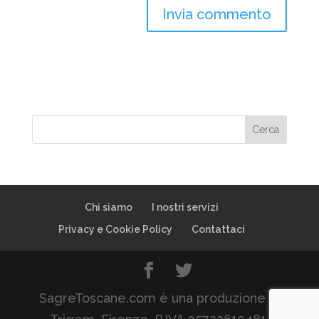
Chi siamo
I nostri servizi
Privacy e Cookie Policy
Contattaci
SagreToscane.com è una produzione di