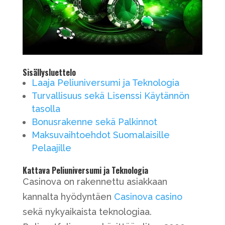
Sisällysluettelo
Laaja Peliuniversumi ja Teknologia
Turvallisuus sekä Lisenssi Käytännön
tasolla
Bonusrakenne sekä Palkinnot
Maksuvaihtoehdot Suomalaisille
Pelaajille
Kattava Peliuniversumi ja Teknologia
Casinova on rakennettu asiakkaan
kannalta hyödyntäen
Casinova casino
sekä nykyaikaista teknologiaa.