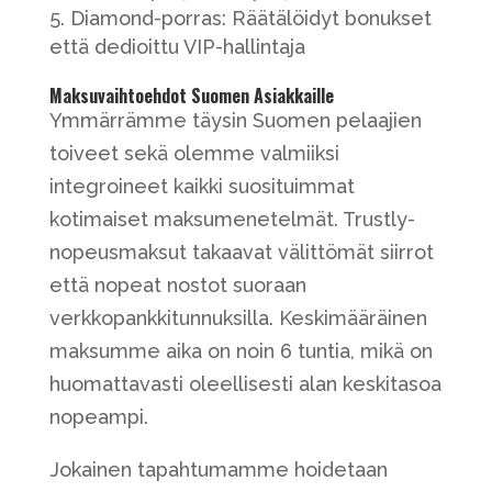
Diamond-porras: Räätälöidyt bonukset
että dedioittu VIP-hallintaja
Maksuvaihtoehdot Suomen Asiakkaille
Ymmärrämme täysin Suomen pelaajien
toiveet sekä olemme valmiiksi
integroineet kaikki suosituimmat
kotimaiset maksumenetelmät. Trustly-
nopeusmaksut takaavat välittömät siirrot
että nopeat nostot suoraan
verkkopankkitunnuksilla. Keskimääräinen
maksumme aika on noin 6 tuntia, mikä on
huomattavasti oleellisesti alan keskitasoa
nopeampi.
Jokainen tapahtumamme hoidetaan