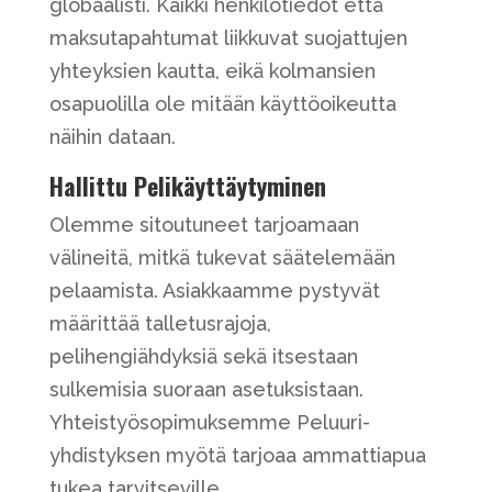
globaalisti. Kaikki henkilötiedot että
maksutapahtumat liikkuvat suojattujen
yhteyksien kautta, eikä kolmansien
osapuolilla ole mitään käyttöoikeutta
näihin dataan.
Hallittu Pelikäyttäytyminen
Olemme sitoutuneet tarjoamaan
välineitä, mitkä tukevat säätelemään
pelaamista. Asiakkaamme pystyvät
määrittää talletusrajoja,
pelihengiähdyksiä sekä itsestaan
sulkemisia suoraan asetuksistaan.
Yhteistyösopimuksemme Peluuri-
yhdistyksen myötä tarjoaa ammattiapua
tukea tarvitseville.