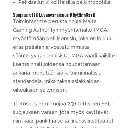
Pelikisailut viikoittaisilla palkintopotilla
Suojaus että Luvanvaraisuus Käytännössä
Toimintamme perusta nojaa Malta
Gaming Authorityn myöntämälle (MGA)
myöntämään pelilisenssin, joka on kuuluu
eräs pelialan arvostetuimmista
sääntelyviranomaisista. MGA vaatii kaikille
lisenssinhaltijoidensa noudattamaan
ankaria monetäärisiä ja toiminnallisia
standardeja, mikä takaa asiakkaiden
oikeuksien säilymisen.
Tietosuojamme nojaa 256-bittiseen SSL-
suojauksen varaan, jota myös käyttävät
niin ikään pankit ja sekä finanssiinstituutiot