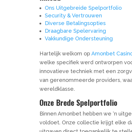
Ons Uitgebreide Spelportfolio
Security & Vertrouwen
Diverse Betalingsopties
Draagbare Spelervaring
Vakkundige Ondersteuning
Hartelijk welkom op
Amonbet Casin
welke specifiek werd ontworpen voo
innovatieve techniek met een zorgv
van gerenommeerde providers, waar
wereldklasse.
Onze Brede Spelportfolio
Binnen Amonbet hebben we ‘n uitge
voldoet. Onze collectie krijgt elke
uitgaven direct toegankelijk te stell