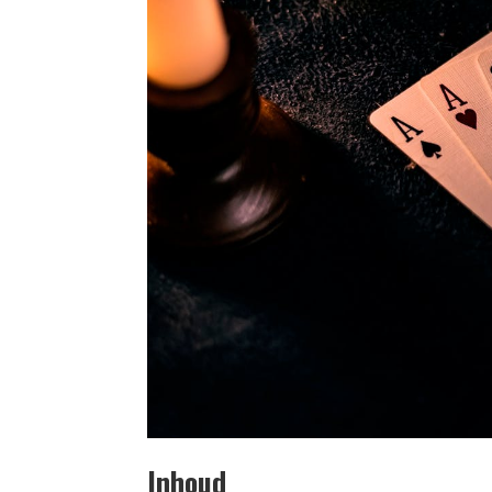
Inhoud