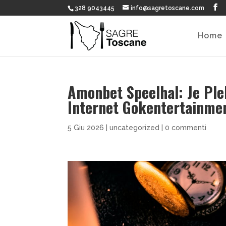
328 9043445
info@sagretoscane.com
Home
Amonbet Speelhal: Je Pl
Internet Gokentertainme
5 Giu 2026
|
uncategorized
|
0 commenti