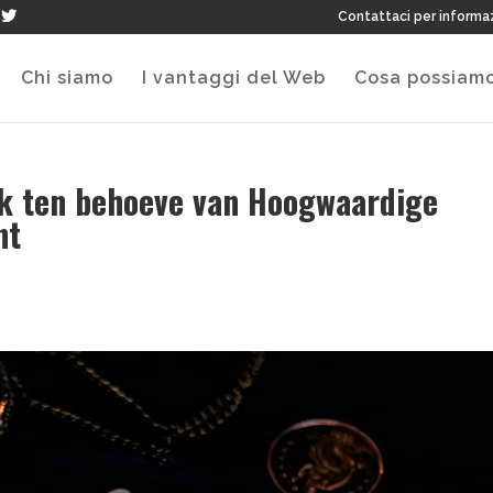
Contattaci per informa
Chi siamo
I vantaggi del Web
Cosa possiamo
ek ten behoeve van Hoogwaardige
nt