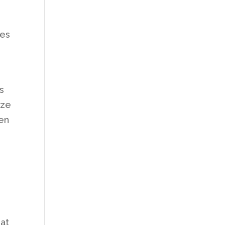
ges
s
eze
ren
dat