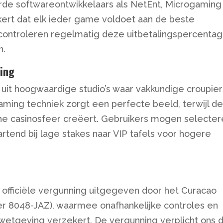
e softwareontwikkelaars als NetEnt, Microgaming
kert dat elk ieder game voldoet aan de beste
controleren regelmatig deze uitbetalingspercenta
n.
ring
 uit hoogwaardige studio’s waar vakkundige croupier
reaming techniek zorgt een perfecte beeld, terwijl d
ische casinosfeer creëert. Gebruikers mogen selecte
tartend bij lage stakes naar VIP tafels voor hogere
officiële vergunning uitgegeven door het Curacao
er 8048-JAZ), waarmee onafhankelijke controles en
wetgeving verzekert. De vergunning verplicht ons 