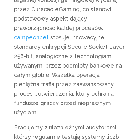
przez Curacao eGaming, co stanowi
podstawowy aspekt dający
praworządność każdej procesów.
campeonbet
stosuje innowacyjne
standardy enkrypcji Secure Socket Layer
256-bit, analogiczne z technologiami
używanymi przez podmioty bankowe na
całym globie. Wszelka operacja
pieniężna trafia przez zaawansowany
proces potwierdzenia, który ochrania
fundusze graczy przed nieprawnym
użyciem.
Pracujemy z niezależnymi audytorami,
którzy regularnie testują systemy liczb