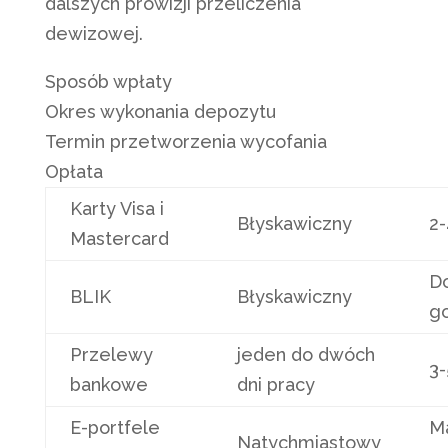
dalszych prowizji przeliczenia
dewizowej.
Sposób wpłaty
Okres wykonania depozytu
Termin przetworzenia wycofania
Opłata
Karty Visa i
Błyskawiczny
2-
Mastercard
D
BLIK
Błyskawiczny
g
Przelewy
jeden do dwóch
3-
bankowe
dni pracy
E-portfele
M
Natychmiastowy