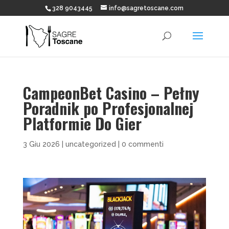
328 9043445
info@sagretoscane.com
CampeonBet Casino – Pełny
Poradnik po Profesjonalnej
Platformie Do Gier
3 Giu 2026
|
uncategorized
|
0 commenti