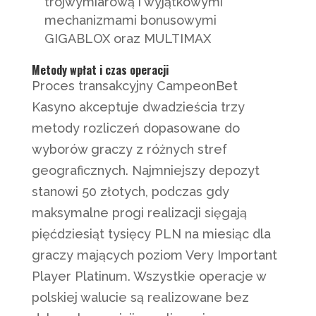
trójwymiarową i wyjątkowymi
mechanizmami bonusowymi
GIGABLOX oraz MULTIMAX
Metody wpłat i czas operacji
Proces transakcyjny CampeonBet
Kasyno akceptuje dwadzieścia trzy
metody rozliczeń dopasowane do
wyborów graczy z różnych stref
geograficznych. Najmniejszy depozyt
stanowi 50 złotych, podczas gdy
maksymalne progi realizacji sięgają
pięćdziesiąt tysięcy PLN na miesiąc dla
graczy mających poziom Very Important
Player Platinum. Wszystkie operacje w
polskiej walucie są realizowane bez