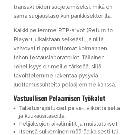
transaktioiden suojelemiseksi, mikä on
sama suojaustaso kun pankkisektorilla.
Kaikki peliemme RTP-arvot (Return to
Player) julkaistaan selkeästi, ja niitä
valvovat riippumattomat kolmannen
tahon testauslaboratoriot. Tällainen
rehellisyys on meille tärkeää, sillä
tavoittelemme rakentaa pysyviä
luottamussuhteita pelaajiemme kanssa.
Vastuullisen Pelaamisen Työkalut
Talletusrajoitukset päivä-, viikoittaisella
ja kuukausitasoilla
Pelijaksojen aikalimiitit ja muistutukset
Itsensä sulkeminen määräaikaisesti tai