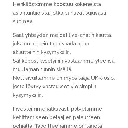
Henkilöstömme koostuu kokeneista
asiantuntijoista, jotka puhuvat sujuvasti
suomea.
Saat yhteyden meidät live-chatin kautta,
joka on nopein tapa saada apua
akuutteihin kysymyksiin.
Sähköpostikyselyihin vastaamme yleensä
muutaman tunnin sisällä.
Nettisivuillamme on myös laaja UKK-osio,
josta löytyy vastaukset yleisimpiin
kysymyksiin.
Investoimme jatkuvasti palvelumme
kehittämiseen pelaajien palautteen
pohjalta. Tavoitteenamme on tarjota