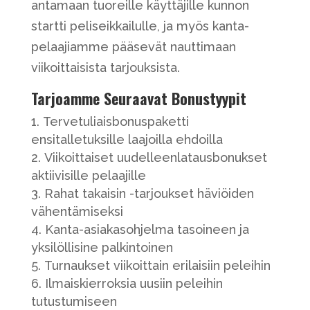
antamaan tuoreille käyttäjille kunnon
startti peliseikkailulle, ja myös kanta-
pelaajiamme pääsevät nauttimaan
viikoittaisista tarjouksista.
Tarjoamme Seuraavat Bonustyypit
Tervetuliaisbonuspaketti
ensitalletuksille laajoilla ehdoilla
Viikoittaiset uudelleenlatausbonukset
aktiivisille pelaajille
Rahat takaisin -tarjoukset häviöiden
vähentämiseksi
Kanta-asiakasohjelma tasoineen ja
yksilöllisine palkintoinen
Turnaukset viikoittain erilaisiin peleihin
Ilmaiskierroksia uusiin peleihin
tutustumiseen