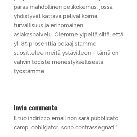
paras mahdollinen pelikokemus, jossa
yhdistyvät kattava pelivalikoima,
turvallisuus ja erinomainen
asiakaspalvelu. Olemme ylpeitä siitä, että
yli 85 prosenttia pelaajistamme
suosittelee meitä ystävilleen – tämä on
vahvin todiste menestyksellisestä
työstämme.
Invia commento
Il tuo indirizzo email non sarà pubblicato.
I
campi obbligatori sono contrassegnati
*