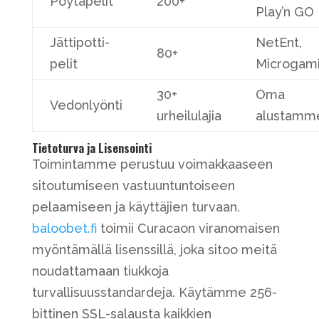
Pöytäpelit
200+
Play’n GO
Jättipotti-
NetEnt,
80+
pelit
Microgam
30+
Oma
Vedonlyönti
urheilulajia
alustamm
Tietoturva ja Lisensointi
Toimintamme perustuu voimakkaaseen
sitoutumiseen vastuuntuntoiseen
pelaamiseen ja käyttäjien turvaan.
baloobet.fi
toimii Curacaon viranomaisen
myöntämällä lisenssillä, joka sitoo meitä
noudattamaan tiukkoja
turvallisuusstandardeja. Käytämme 256-
bittinen SSL-salausta kaikkien