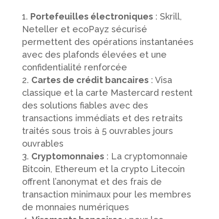
Portefeuilles électroniques
: Skrill,
Neteller et ecoPayz sécurisé
permettent des opérations instantanées
avec des plafonds élevées et une
confidentialité renforcée
Cartes de crédit bancaires
: Visa
classique et la carte Mastercard restent
des solutions fiables avec des
transactions immédiats et des retraits
traités sous trois à 5 ouvrables jours
ouvrables
Cryptomonnaies
: La cryptomonnaie
Bitcoin, Ethereum et la crypto Litecoin
offrent l’anonymat et des frais de
transaction minimaux pour les membres
de monnaies numériques