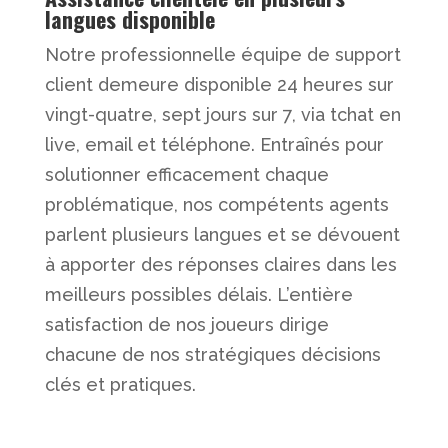
langues disponible
Notre professionnelle équipe de support
client demeure disponible 24 heures sur
vingt-quatre, sept jours sur 7, via tchat en
live, email et téléphone. Entraînés pour
solutionner efficacement chaque
problématique, nos compétents agents
parlent plusieurs langues et se dévouent
à apporter des réponses claires dans les
meilleurs possibles délais. L’entière
satisfaction de nos joueurs dirige
chacune de nos stratégiques décisions
clés et pratiques.