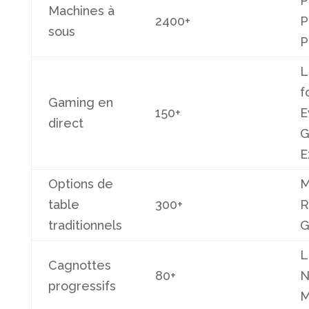
P
Machines à
2400+
P
sous
P
L
f
Gaming en
150+
E
direct
G
E
Options de
M
table
300+
R
traditionnels
G
L
Cagnottes
80+
N
progressifs
M