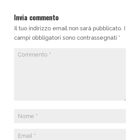
Invia commento
Il tuo indirizzo email non sarà pubblicato.
I
campi obbligatori sono contrassegnati
*