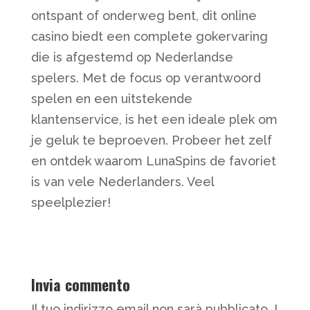
ontspant of onderweg bent, dit online
casino biedt een complete gokervaring
die is afgestemd op Nederlandse
spelers. Met de focus op verantwoord
spelen en een uitstekende
klantenservice, is het een ideale plek om
je geluk te beproeven. Probeer het zelf
en ontdek waarom LunaSpins de favoriet
is van vele Nederlanders. Veel
speelplezier!
Invia commento
Il tuo indirizzo email non sarà pubblicato.
I