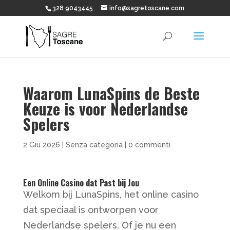
328 9043445
info@sagretoscane.com
Waarom LunaSpins de Beste
Keuze is voor Nederlandse
Spelers
2 Giu 2026
|
Senza categoria
|
0 commenti
Een Online Casino dat Past bij Jou
Welkom bij LunaSpins, het online casino
dat speciaal is ontworpen voor
Nederlandse spelers. Of je nu een