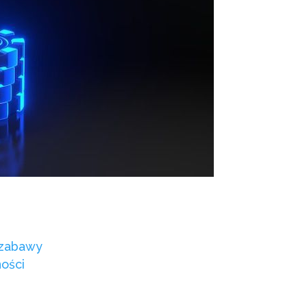
 zabawy
ości