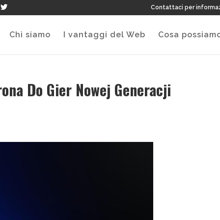
Contattaci per informa
Chi siamo
I vantaggi del Web
Cosa possiamo
ona Do Gier Nowej Generacji