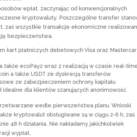
sposobów wpłat, zaczynając od konwencjonalnych
oczesne kryptowaluty. Poszczególne transfer stano
t, zaś wszystkie transakcje ekonomiczne realizowa
cję bezpieczeństwa.
m kart płatniczych debetowych Visa oraz Masterca
r a także ecoPayz wraz z realizacją w czasie real-tim
coin a także USDT ze dyskrecją transferów
esowe ze zabezpieczeniem ochrony kapitału
 idealne dla klientów szanujących anonimowość
rzetwarzane wedle pierwszeństwa planu. Wnioski
także kryptowalut obsługiwane są w ciągu 2-6 h, zaś
nie 48 h działania. Nie nakładamy jakichkolwiek
acji wypłat.