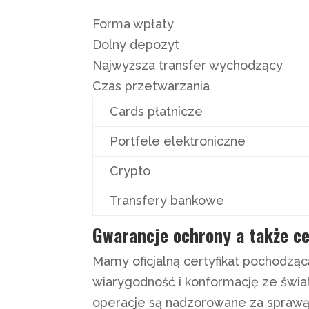
Forma wpłaty
Dolny depozyt
Najwyższa transfer wychodzący
Czas przetwarzania
Cards płatnicze
Portfele elektroniczne
Crypto
Transfery bankowe
Gwarancje ochrony a także ce
Mamy oficjalną certyfikat pochodzą
wiarygodność i konformację ze świ
operacje są nadzorowane za sprawą r