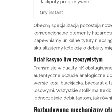
Jackpoty progresywne
Gry instant
Obecną specjalizacją pozostają now
konwencjonalne elementy hazardow
Zapewniamy unikalne tytuły nieosią
aktualizujemy kolekcję o debiuty m
Dział kasyno live rzeczywistym
Transmisje w quality 4K obsługiwan
autentyczne uczucie analogiczne do
wersje koła, blackjacka, baccarat 
losowymi. Wszystkie stolik ma flexib
jednocześnie debiutantom, jak równ
Rozbudowane mechanizmy pła