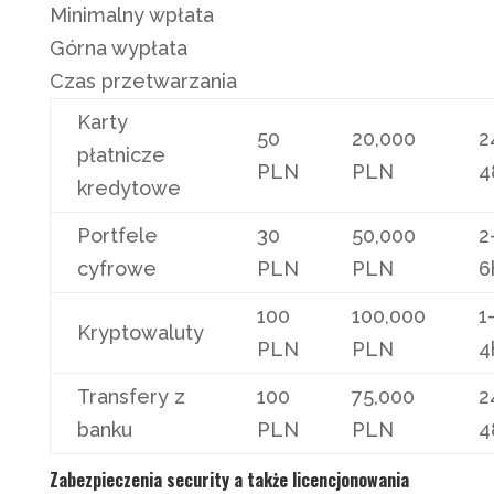
Minimalny wpłata
Górna wypłata
Czas przetwarzania
Karty
50
20,000
2
płatnicze
PLN
PLN
4
kredytowe
Portfele
30
50,000
2
cyfrowe
PLN
PLN
6
100
100,000
1
Kryptowaluty
PLN
PLN
4
Transfery z
100
75,000
2
banku
PLN
PLN
4
Zabezpieczenia security a także licencjonowania