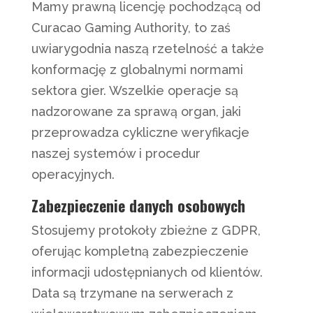
Mamy prawną licencję pochodzącą od
Curacao Gaming Authority, to zaś
uwiarygodnia naszą rzetelność a także
konformację z globalnymi normami
sektora gier. Wszelkie operacje są
nadzorowane za sprawą organ, jaki
przeprowadza cykliczne weryfikacje
naszej systemów i procedur
operacyjnych.
Zabezpieczenie danych osobowych
Stosujemy protokoły zbieżne z GDPR,
oferując kompletną zabezpieczenie
informacji udostępnianych od klientów.
Data są trzymane na serwerach z