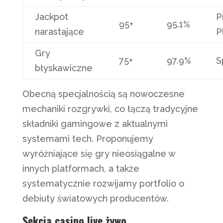
Jackpot
P
95+
95.1%
narastające
P
Gry
75+
97.9%
S
błyskawiczne
Obecną specjalnością są nowoczesne
mechaniki rozgrywki, co łączą tradycyjne
składniki gamingowe z aktualnymi
systemami tech. Proponujemy
wyróżniające się gry nieosiągalne w
innych platformach, a także
systematycznie rozwijamy portfolio o
debiuty światowych producentów.
Sekcja casino live żywo