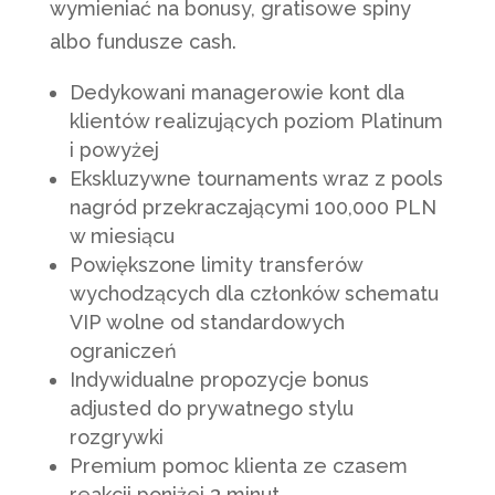
wymieniać na bonusy, gratisowe spiny
albo fundusze cash.
Dedykowani managerowie kont dla
klientów realizujących poziom Platinum
i powyżej
Ekskluzywne tournaments wraz z pools
nagród przekraczającymi 100,000 PLN
w miesiącu
Powiększone limity transferów
wychodzących dla członków schematu
VIP wolne od standardowych
ograniczeń
Indywidualne propozycje bonus
adjusted do prywatnego stylu
rozgrywki
Premium pomoc klienta ze czasem
reakcji poniżej 3 minut