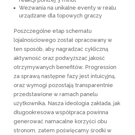
Wezwania na unikalne eventy w realu
urządzane dla topowych graczy
Poszczególne etap schematu
lojalnościowego został opracowany w
ten sposób, aby nagradzać cykliczną
aktywność oraz podwyższać jakość
otrzymywanych benefitów. Progression
za sprawą następne fazy jest intuicyjną,
oraz wymogi pozostają transparentnie
przedstawione w ramach panelu
użytkownika. Nasza ideologia zakłada, jak
długookresowa współpraca powinna
generować namacalne korzyści obu
stronom, zatem poświęcamy środki w