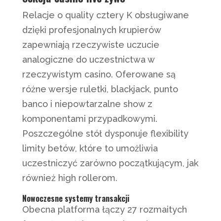
Relacje o quality cztery K obsługiwane
dzięki profesjonalnych krupierów
zapewniają rzeczywiste uczucie
analogiczne do uczestnictwa w
rzeczywistym casino. Oferowane są
różne wersje ruletki, blackjack, punto
banco i niepowtarzalne show z
komponentami przypadkowymi.
Poszczególne stół dysponuje flexibility
limity betów, które to umożliwia
uczestniczyć zarówno początkującym, jak
również high rollerom.
Nowoczesne systemy transakcji
Obecna platforma łączy 27 rozmaitych