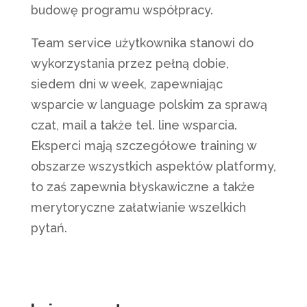
budowę programu współpracy.
Team service użytkownika stanowi do
wykorzystania przez pełną dobie,
siedem dni w week, zapewniając
wsparcie w language polskim za sprawą
czat, mail a także tel. line wsparcia.
Eksperci mają szczegółowe training w
obszarze wszystkich aspektów platformy,
to zaś zapewnia błyskawiczne a także
merytoryczne załatwianie wszelkich
pytań.