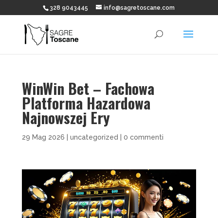
328 9043445
info@sagretoscane.com
WinWin Bet – Fachowa
Platforma Hazardowa
Najnowszej Ery
29 Mag 2026
|
uncategorized
|
0 commenti