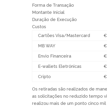
Forma de Transação
Montante Inicial
Duração de Execução
Custos
Cartões Visa/Mastercard
€
MB WAY
€
Envio Financeira
€
E-wallets Eletrónicas
€
Cripto
€
Os retiradas são realizados de mane
as solicitações no reduzido tempo vi
realizou mais de um ponto cinco m