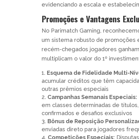
evidenciando a escala e estabelec
Promoções e Vantagens Exclu
No Parimatch Gaming, reconhecemos
um sistema robusto de promoções e
recém-chegados jogadores ganham 
multiplicam o valor do 1º investimen
Esquema de Fidelidade Multi-Nív
acumular créditos que têm capacid
outras prêmios especiais
Campanhas Semanais Especiais:
em classes determinadas de título
confirmados e desafios exclusivos
Bônus de Reposição Personaliza
enviadas direto para jogadores fre
Competições Especiais:
Disputas