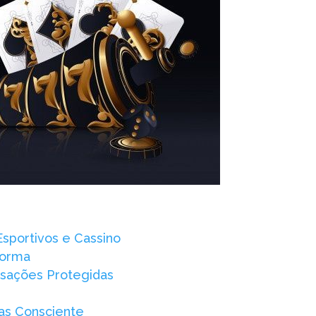
Esportivos e Cassino
forma
nsações Protegidas
as Consciente