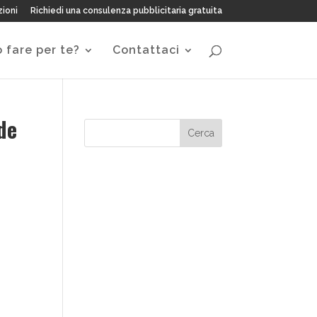
zioni
Richiedi una consulenza pubblicitaria gratuita
 fare per te?
Contattaci
de