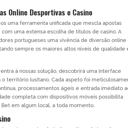
as Online Desportivas e Casino
amos uma ferramenta unificada que mescla apostas
e com uma extensa escolha de títulos de casino. A
adores portugueses uma vivência de diversão online
tando sempre os maiores altos níveis de qualidade 
ntra à nossas solução, descobrirá uma interface
a o território lusitano. Cada aspeto foi meticulosam
contínua, processamentos ágeis e entrada imediato a
idade completa com dispositivos móveis possibilita
h Bet em algum local, a toda momento.
sino