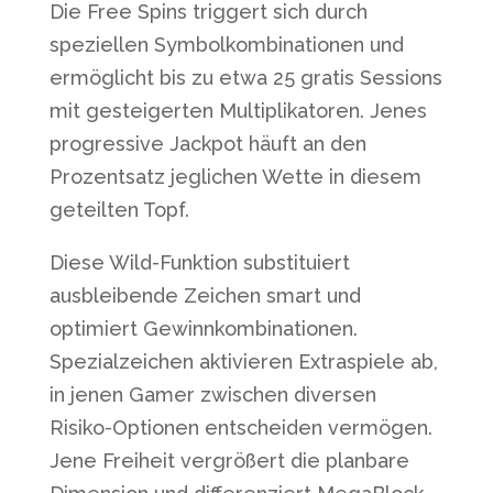
Die Free Spins triggert sich durch
speziellen Symbolkombinationen und
ermöglicht bis zu etwa 25 gratis Sessions
mit gesteigerten Multiplikatoren. Jenes
progressive Jackpot häuft an den
Prozentsatz jeglichen Wette in diesem
geteilten Topf.
Diese Wild-Funktion substituiert
ausbleibende Zeichen smart und
optimiert Gewinnkombinationen.
Spezialzeichen aktivieren Extraspiele ab,
in jenen Gamer zwischen diversen
Risiko-Optionen entscheiden vermögen.
Jene Freiheit vergrößert die planbare