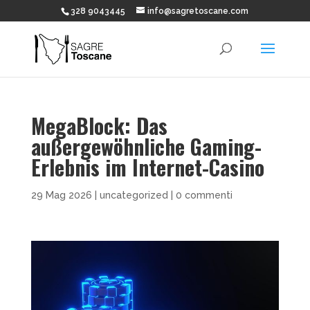
328 9043445
info@sagretoscane.com
MegaBlock: Das
außergewöhnliche Gaming-
Erlebnis im Internet-Casino
29 Mag 2026
|
uncategorized
|
0 commenti