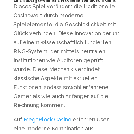
Dieses Spiel verändert die traditionelle
Casinowelt durch moderne
Spielelemente, die Geschicklichkeit mit
Glück verbinden. Diese Innovation beruht
auf einem wissenschaftlich fundierten
RNG-System, der mittels neutralen
Institutionen wie Auditoren geprüft
wurde. Diese Mechanik verbindet
klassische Aspekte mit aktuellen
Funktionen, sodass sowohl erfahrene
Gamer als wie auch Anfänger auf die
Rechnung kommen.
Auf
MegaBlock Casino
erfahren User
eine moderne Kombination aus