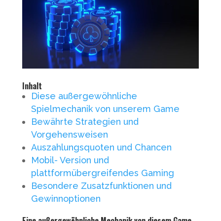
Inhalt
Diese außergewöhnliche
Spielmechanik von unserem Game
Bewährte Strategien und
Vorgehensweisen
Auszahlungsquoten und Chancen
Mobil- Version und
plattformübergreifendes Gaming
Besondere Zusatzfunktionen und
Gewinnoptionen
Eine außergewöhnliche Mechanik von diesem Game