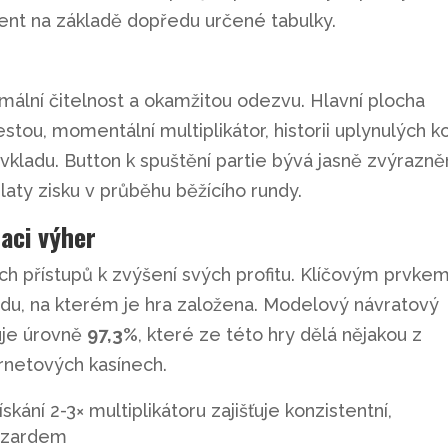
ient na základě dopředu určené tabulky.
imální čitelnost a okamžitou odezvu. Hlavní plocha
stou, momentální multiplikátor, historii uplynulých kol
vkladu. Button k spuštění partie bývá jasně zvýrazně
aty zisku v průběhu běžícího rundy.
aci výher
ých přístupů k zvýšení svých profitu. Klíčovým prvke
u, na kterém je hra založena. Modelový návratový
uje úrovně
97,3%
, které ze této hry dělá nějakou z
ernetových kasínech.
kání 2-3× multiplikátoru zajišťuje konzistentní,
hazardem