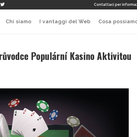
Contattaci per informa
Chi siamo
I vantaggi del Web
Cosa possiamo
růvodce Populární Kasino Aktivitou