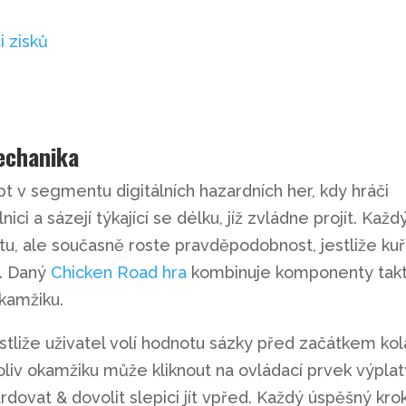
i zisků
echanika
t v segmentu digitálních hazardních her, kdy hráči
ici a sázejí týkající se délku, jíž zvládne projít. Každ
itu, ale současně roste pravděpodobnost, jestliže ku
e. Daný
Chicken Road hra
kombinuje komponenty takt
kamžiku.
estliže uživatel volí hodnotu sázky před začátkem kol
liv okamžiku může kliknout na ovládací prvek výplat
rdovat & dovolit slepici jít vpřed. Každý úspěšný kro