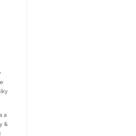
ý
ře
iky
a a
y &
k