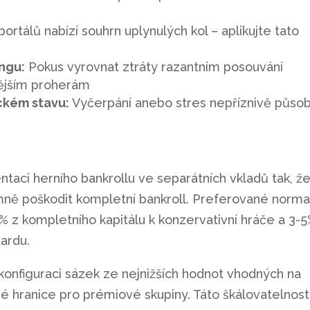
portálů nabízí souhrn uplynulých kol – aplikujte tato
ngu:
Pokus vyrovnat ztráty razantním posouvání
nějším proherám
ckém stavu:
Vyčerpání anebo stres nepříznivě působ
aci herního bankrollu ve separátních vkladů tak, ž
mně poškodit kompletní bankroll. Preferované norm
% z kompletního kapitálu k konzervativní hráče a 3-
zardu.
 konfiguraci sázek ze nejnižších hodnot vhodných na
 hranice pro prémiové skupiny. Táto škálovatelnost