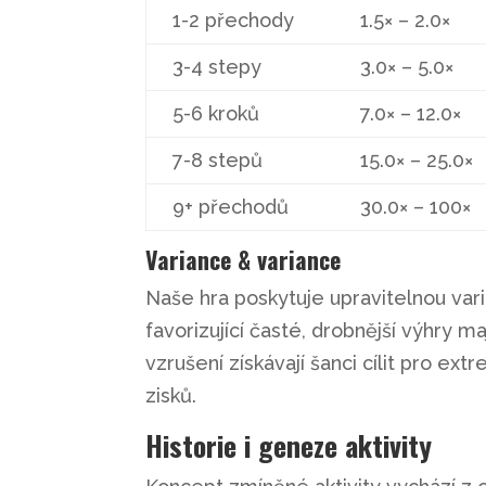
1-2 přechody
1.5× – 2.0×
3-4 stepy
3.0× – 5.0×
5-6 kroků
7.0× – 12.0×
7-8 stepů
15.0× – 25.0×
9+ přechodů
30.0× – 100×
Variance & variance
Naše hra poskytuje upravitelnou varia
favorizující časté, drobnější výhry 
vzrušení získávají šanci cílit pro e
zisků.
Historie i geneze aktivity