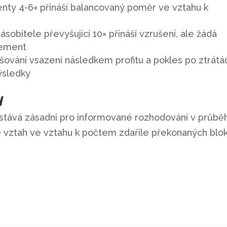
enty 4-6× přináší balancovaný poměr ve vztahu k
u
sobitele převyšující 10× přináší vzrušení, ale žádá
gement
ování vsazení následkem profitu a pokles po ztrátá
ýsledky
y
stává zásadní pro informované rozhodování v průbě
je vztah ve vztahu k počtem zdařile překonaných blok