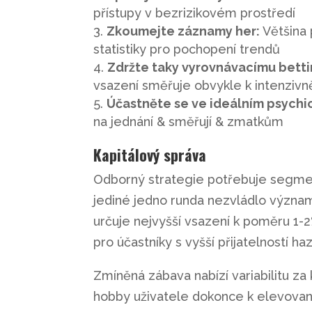
přístupy v bezrizikovém prostředí
Zkoumejte záznamy her:
Většina 
statistiky pro pochopení trendů
Zdržte taky vyrovnávacímu betti
vsazení směřuje obvykle k intenziv
Účastněte se ve ideálním psychi
na jednání & směřují & zmatkům
Kapitálový správa
Odborný strategie potřebuje segment
jediné jedno runda nezvládlo význa
určuje nejvyšší vsazení k poměru 1-2
pro účastníky s vyšší přijatelností ha
Zmíněná zábava nabízí variabilitu za
hobby uživatele dokonce k elevované