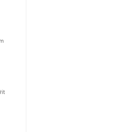
am
řít