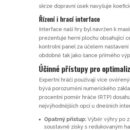
skrze dopravní úsek navyšuje koefic
Řízení i hrací interface
Interface naší hry byl navržen k max
prezentuje herní plochu obsahující ce
kontrolní panel za účelem nastavení 
obdobně tak jako šance přímého výpl
Účinné přístupy pro optimaliz
Expertní hráči používají více ověřen
bývá porozumění numerického základ
procentní poměr hráče (RTP) dosah
nejvýhodnějších opcí u dnešních int
Opatrný přístup:
Výběr výhry po zís
soustavné zisky s redukovaným 