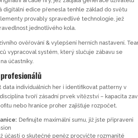
riginální arcade hry, jež zaujala generace uživatelů
á digitální edice přenesla tenhle základ do světu
elementy provably spravedlivé technologie, jež
ravedlnost jednotlivého kola.
zivního ověřování & vylepšení herních nastavení. Te
ců vypracoval systém, který slučuje zábavu se
na účastníky.
 profesionálů
data individuálních her i identifikovat patterny v
isciplína tvoří zásadní prvek vítězství – kapacita zav
fitu nebo hranice proher zajišťuje rozpočet.
anice:
Definujte maximální sumu, již jste připraveni
ssion
ž účastí o skutečné peněz procvičte rozmanité