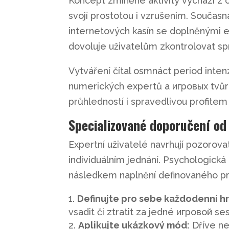
Koncept zmíněné aktivity vychází z o
svojí prostotou i vzrušením. Současn
internetových kasín se doplněnými 
dovoluje uživatelům zkontrolovat sp
Vytváření čítal osmnáct period inten
numerických expertů a игровых tvůr
průhledností i spravedlivou profitem 
Specializované doporučení od
Expertní uživatelé navrhují pozorovat 
individuálním jednání. Psychologická d
následkem naplnění definovaného pro
Definujte pro sebe každodenní hr
vsadit či ztratit za jedné игровой se
Aplikujte ukázkový mód:
Dříve ne