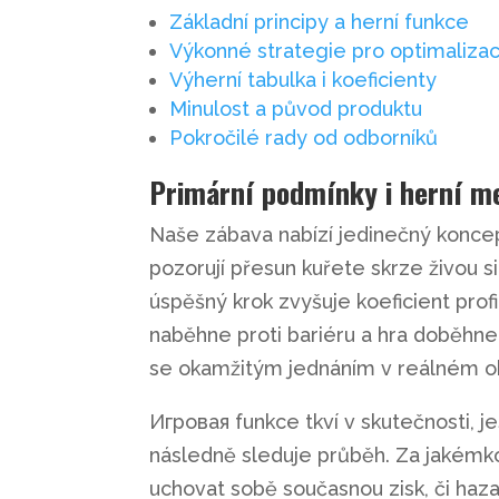
Základní principy a herní funkce
Výkonné strategie pro optimalizac
Výherní tabulka i koeficienty
Minulost a původ produktu
Pokročilé rady od odborníků
Primární podmínky i herní m
Naše zábava nabízí jedinečný koncep
pozorují přesun kuřete skrze živou siln
úspěšný krok zvyšuje koeficient prof
naběhne proti bariéru a hra doběhn
se okamžitým jednáním v reálném o
Игровая funkce tkví v skutečnosti, j
následně sleduje průběh. Za jakémko
uchovat sobě současnou zisk, či haza