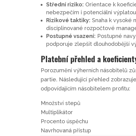
Střední riziko:
Orientace k koefici
nebezpečím i potenciální výplato
Rizikové taktiky:
Snaha k vysoké ná
disciplinované rozpočtové mana
Postupné vsazení:
Postupné navyš
podporuje zlepšit dlouhodobější v
Platební přehled a koeficient
Porozumění výherních násobitelů zů
partie. Následující přehled zobrazu
odpovídajícím násobitelem profitu:
Množství stepů
Multiplikátor
Procento úspěchu
Navrhovaná přístup