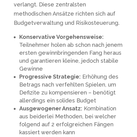
verlangt. Diese zentralsten
methodischen Ansätze richten sich auf
Budgetverwaltung und Risikosteuerung.
Konservative Vorgehensweise:
Teilnehmer holen ab schon nach jenem
ersten gewinnbringenden Fang heraus
und garantieren kleine, jedoch stabile
Gewinne
Progressive Strategie:
Erhöhung des
Betrags nach verfehlten Spielen, um
Defizite zu kompensieren – benötigt
allerdings ein solides Budget
Ausgewogener Ansatz:
Kombination
aus beiderlei Methoden, bei welcher
folgend auf 2 erfolgreichen Fängen
kassiert werden kann