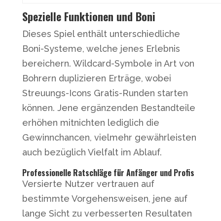
Spezielle Funktionen und Boni
Dieses Spiel enthält unterschiedliche
Boni-Systeme, welche jenes Erlebnis
bereichern. Wildcard-Symbole in Art von
Bohrern duplizieren Erträge, wobei
Streuungs-Icons Gratis-Runden starten
können. Jene ergänzenden Bestandteile
erhöhen mitnichten lediglich die
Gewinnchancen, vielmehr gewährleisten
auch bezüglich Vielfalt im Ablauf.
Professionelle Ratschläge für Anfänger und Profis
Versierte Nutzer vertrauen auf
bestimmte Vorgehensweisen, jene auf
lange Sicht zu verbesserten Resultaten