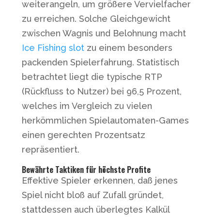
weiterangeln, um größere Vervielfacher
zu erreichen. Solche Gleichgewicht
zwischen Wagnis und Belohnung macht
Ice Fishing slot
zu einem besonders
packenden Spielerfahrung. Statistisch
betrachtet liegt die typische RTP
(Rückfluss to Nutzer) bei 96,5 Prozent,
welches im Vergleich zu vielen
herkömmlichen Spielautomaten-Games
einen gerechten Prozentsatz
repräsentiert.
Bewährte Taktiken für höchste Profite
Effektive Spieler erkennen, daß jenes
Spiel nicht bloß auf Zufall gründet,
stattdessen auch überlegtes Kalkül