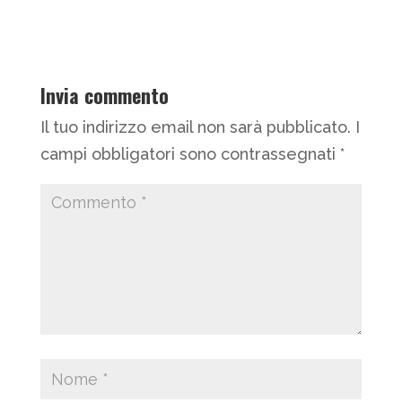
Invia commento
Il tuo indirizzo email non sarà pubblicato.
I
campi obbligatori sono contrassegnati
*