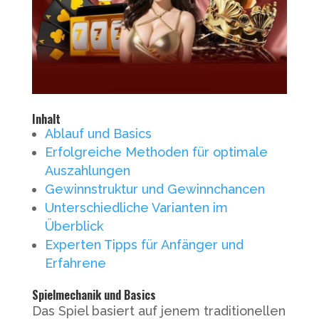
Inhalt
Ablauf und Basics
Erfolgreiche Methoden für optimale
Auszahlungen
Gewinnstruktur und Gewinnchancen
Unterschiedliche Varianten im
Überblick
Experten Tipps für Anfänger und
Erfahrene
Spielmechanik und Basics
Das Spiel basiert auf jenem traditionellen