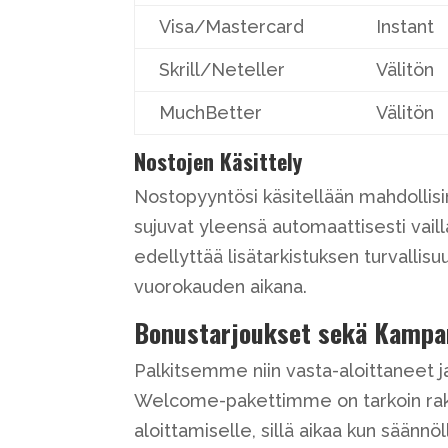
Visa/Mastercard
Instant
Skrill/Neteller
Välitön
MuchBetter
Välitön
Nostojen Käsittely
Nostopyyntösi käsitellään mahdollisi
sujuvat yleensä automaattisesti vai
edellyttää lisätarkistuksen turvall
vuorokauden aikana.
Bonustarjoukset sekä Kampa
Palkitsemme niin vasta-aloittaneet j
Welcome-pakettimme on tarkoin rak
aloittamiselle, sillä aikaa kun säänn