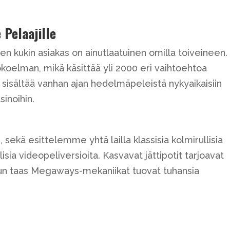
 Pelaajille
kukin asiakas on ainutlaatuinen omilla toiveineen.
oelman, mikä käsittää yli 2000 eri vaihtoehtoa
e sisältää vanhan ajan hedelmäpeleistä nykyaikaisiin
sinoihin.
 sekä esittelemme yhtä lailla klassisia kolmirullisia
sia videopeliversioita. Kasvavat jättipotit tarjoavat
kun taas Megaways-mekaniikat tuovat tuhansia