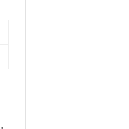
%
%
%
%
i
ta