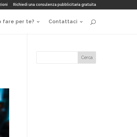
zioni
Richiedi una consulenza pubblicitaria gratuita
 fare per te?
Contattaci