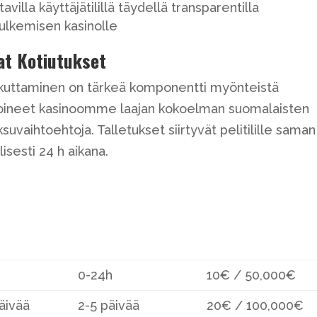
villa käyttäjätilillä täydellä transparentilla
kulkemisen kasinolle
t Kotiutukset
iikuttaminen on tärkeä komponentti myönteistä
roineet kasinoomme laajan kokoelman suomalaisten
suvaihtoehtoja. Talletukset siirtyvät pelitilille saman
isesti 24 h aikana.
0-24h
10€ / 50,000€
päivää
2-5 päivää
20€ / 100,000€