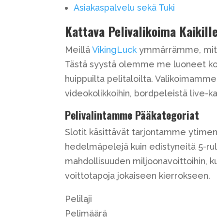
Asiakaspalvelu sekä Tuki
Kattava Pelivalikoima Kaikille
Meillä
VikingLuck
ymmärrämme, miten 
Tästä syystä olemme me luoneet kok
huippuilta pelitaloilta. Valikoimamm
videokolikkoihin, bordpeleistä live-ka
Pelivalintamme Pääkategoriat
Slotit käsittävät tarjontamme ytimen,
hedelmäpelejä kuin edistyneitä 5-rulli
mahdollisuuden miljoonavoittoihin, 
voittotapoja jokaiseen kierrokseen.
Pelilaji
Pelimäärä