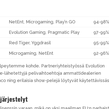
NetEnt, Microgaming, Play’n GO
94-98
Evolution Gaming, Pragmatic Play
97-99
Red Tiger, Yggdrasil
95-99
Microgaming, NetEnt
92-96
lpeytemme kohde. Partneriyhteistyössä Evolution
e-lähetettyjä pelivaihtoehtoja ammattidealerien
nco ning erilaisia show-pelejä löytyvät käytettävissäs
järjestelyt
senssin varaan, mikä on yksi maailman EU:n parhais