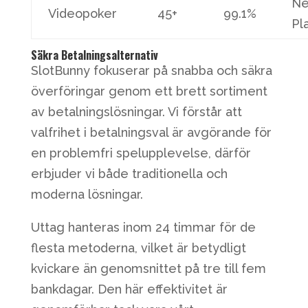
Ne
Videopoker
45+
99.1%
Pl
Säkra Betalningsalternativ
SlotBunny fokuserar på snabba och säkra
överföringar genom ett brett sortiment
av betalningslösningar. Vi förstår att
valfrihet i betalningsval är avgörande för
en problemfri spelupplevelse, därför
erbjuder vi både traditionella och
moderna lösningar.
Uttag hanteras inom 24 timmar för de
flesta metoderna, vilket är betydligt
kvickare än genomsnittet på tre till fem
bankdagar. Den här effektivitet är