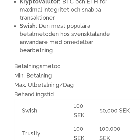
Kryptovalutor:
BTC och ETH för
maximal integritet och snabba
transaktioner
Swish:
Den mest populära
betalmetoden hos svensktalande
användare med omedelbar
bearbetning
Betalningsmetod
Min. Betalning
Max. Utbetalning/Dag
Behandlingstid
100
Swish
50,000 SEK
SEK
100
100,000
Trustly
SEK
SEK