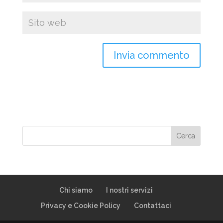
Chi siamo
I nostri servizi
Privacy e Cookie Policy
Contattaci