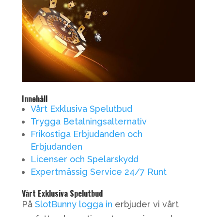
Innehåll
Vårt Exklusiva Spelutbud
Trygga Betalningsalternativ
Frikostiga Erbjudanden och
Erbjudanden
Licenser och Spelarskydd
Expertmässig Service 24/7 Runt
Vårt Exklusiva Spelutbud
På
SlotBunny logga in
erbjuder vi vårt