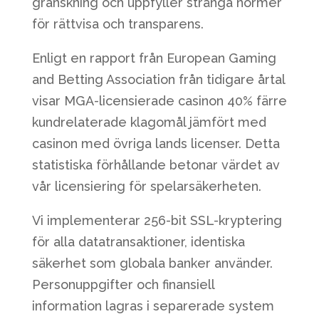
granskning och uppfyller stränga normer
för rättvisa och transparens.
Enligt en rapport från European Gaming
and Betting Association från tidigare årtal
visar MGA-licensierade casinon 40% färre
kundrelaterade klagomål jämfört med
casinon med övriga lands licenser. Detta
statistiska förhållande betonar värdet av
vår licensiering för spelarsäkerheten.
Vi implementerar 256-bit SSL-kryptering
för alla datatransaktioner, identiska
säkerhet som globala banker använder.
Personuppgifter och finansiell
information lagras i separerade system