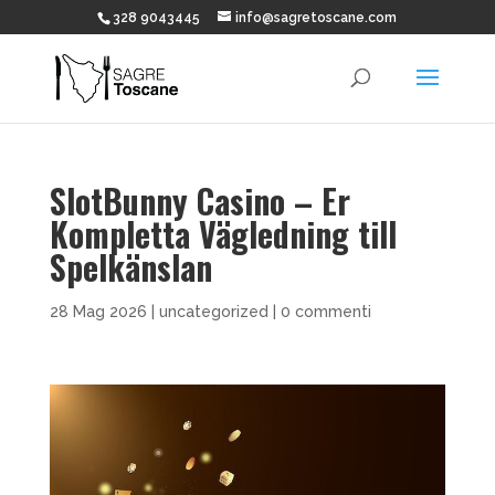
328 9043445
info@sagretoscane.com
SlotBunny Casino – Er
Kompletta Vägledning till
Spelkänslan
28 Mag 2026
|
uncategorized
|
0 commenti