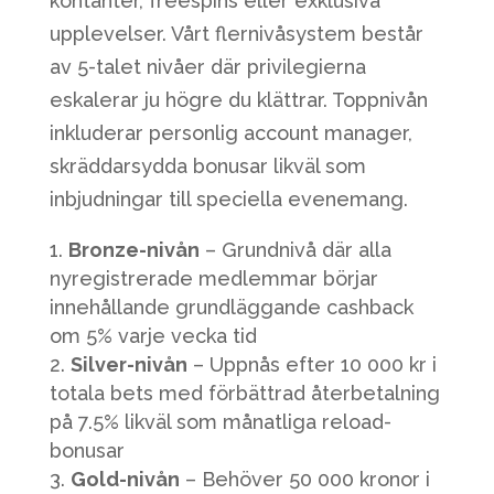
kontanter, freespins eller exklusiva
upplevelser. Vårt flernivåsystem består
av 5-talet nivåer där privilegierna
eskalerar ju högre du klättrar. Toppnivån
inkluderar personlig account manager,
skräddarsydda bonusar likväl som
inbjudningar till speciella evenemang.
Bronze-nivån
– Grundnivå där alla
nyregistrerade medlemmar börjar
innehållande grundläggande cashback
om 5% varje vecka tid
Silver-nivån
– Uppnås efter 10 000 kr i
totala bets med förbättrad återbetalning
på 7.5% likväl som månatliga reload-
bonusar
Gold-nivån
– Behöver 50 000 kronor i