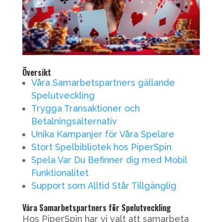
Översikt
Våra Samarbetspartners gällande
Spelutveckling
Trygga Transaktioner och
Betalningsalternativ
Unika Kampanjer för Våra Spelare
Stort Spelbibliotek hos PiperSpin
Spela Var Du Befinner dig med Mobil
Funktionalitet
Support som Alltid Står Tillgänglig
Våra Samarbetspartners för Spelutveckling
Hos PiperSpin har vi valt att samarbeta