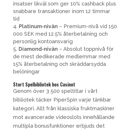
insatser likväl som ger 10% cashback plus
snabbare transaktioner inom 12 timmar
tid
Platinum-nivån
– Premium-nivå vid 150
000 SEK med 12.5% återbetalning och
personlig kontoansvarig
Diamond-nivån
– Absolut toppnivå för
de mest dedikerade medlemmar med
15% återbetalning och skräddarsydda
belöningar
Stort Spelbibliotek hos Casinot
Genom över 3 500 speltitlar i vårt
bibliotek täcker PiperSpin varje tänkbar
kategori. Allt från klassiska fruktmaskiner
mot avancerade videoslots innehållande
multipla bonusfunktioner erbjuds det