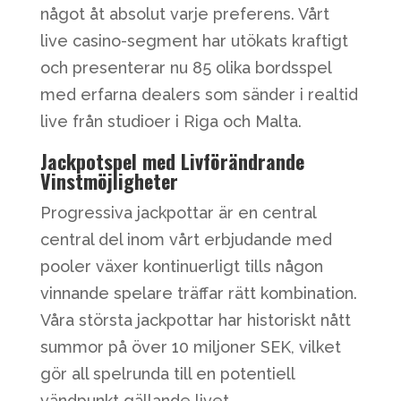
något åt absolut varje preferens. Vårt
live casino-segment har utökats kraftigt
och presenterar nu 85 olika bordsspel
med erfarna dealers som sänder i realtid
live från studioer i Riga och Malta.
Jackpotspel med Livförändrande
Vinstmöjligheter
Progressiva jackpottar är en central
central del inom vårt erbjudande med
pooler växer kontinuerligt tills någon
vinnande spelare träffar rätt kombination.
Våra största jackpottar har historiskt nått
summor på över 10 miljoner SEK, vilket
gör all spelrunda till en potentiell
vändpunkt gällande livet.