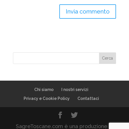
Chi siamo
I nostri servizi
Privacy e Cookie Policy
Contattaci
SagreToscane.com è una produzione di