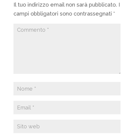
Il tuo indirizzo email non sarà pubblicato.
I
campi obbligatori sono contrassegnati
*