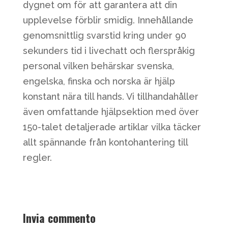
dygnet om för att garantera att din
upplevelse förblir smidig. Innehållande
genomsnittlig svarstid kring under 90
sekunders tid i livechatt och flerspråkig
personal vilken behärskar svenska,
engelska, finska och norska är hjälp
konstant nära till hands. Vi tillhandahåller
även omfattande hjälpsektion med över
150-talet detaljerade artiklar vilka täcker
allt spännande från kontohantering till
regler.
Invia commento