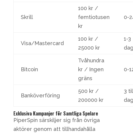
100 kr /
Skrill
femtiotusen
0-2
kr
100 kr /
1-3
Visa/Mastercard
25000 kr
dag
Tvåhundra
Bitcoin
kr / Ingen
0-1
gräns
500 kr /
3 ti
Banköverföring
200000 kr
dag
Exklusiva Kampanjer för Samtliga Spelare
PiperSpin särskiljer sig från övriga
aktörer genom att tillhandahålla