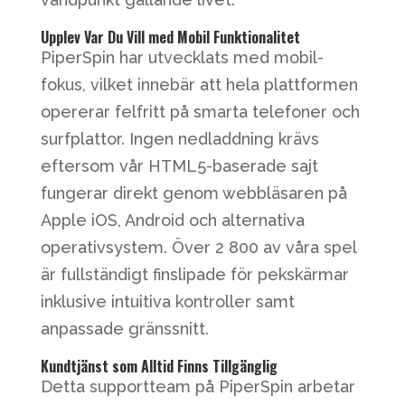
Upplev Var Du Vill med Mobil Funktionalitet
PiperSpin har utvecklats med mobil-
fokus, vilket innebär att hela plattformen
opererar felfritt på smarta telefoner och
surfplattor. Ingen nedladdning krävs
eftersom vår HTML5-baserade sajt
fungerar direkt genom webbläsaren på
Apple iOS, Android och alternativa
operativsystem. Över 2 800 av våra spel
är fullständigt finslipade för pekskärmar
inklusive intuitiva kontroller samt
anpassade gränssnitt.
Kundtjänst som Alltid Finns Tillgänglig
Detta supportteam på PiperSpin arbetar