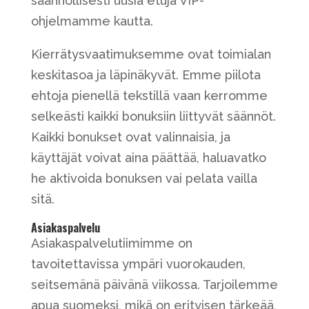
säännöllisesti uusia etuja VIP-
ohjelmamme kautta.
Kierrätysvaatimuksemme ovat toimialan
keskitasoa ja läpinäkyvät. Emme piilota
ehtoja pienellä tekstillä vaan kerromme
selkeästi kaikki bonuksiin liittyvät säännöt.
Kaikki bonukset ovat valinnaisia, ja
käyttäjät voivat aina päättää, haluavatko
he aktivoida bonuksen vai pelata vailla
sitä.
Asiakaspalvelu
Asiakaspalvelutiimimme on
tavoitettavissa ympäri vuorokauden,
seitsemänä päivänä viikossa. Tarjoilemme
apua suomeksi, mikä on erityisen tärkeää,