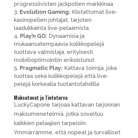
progressiivisten jackpotien markkinaa
Evolution Gaming:
Kiistattomat live-
kasinopelien johtajat, tarjoten
laadukkainta live-pelaamista
Play’n GO:
Dynaamisia ja
mukaansatempaavia kolikkopelejä
tuottava valmistaja, erityisesti
mobiilioptimointiin erikoistunut
Pragmatic Play:
Kattava toimija, joka
tuottaa sekä kolikkopelejä että live-
pelejä korkealla tuotantotahdilla
Maksutavat ja Tietoturva
LuckyCapone tarjoaa kattavan tarjonnan
maksumenetelmiä, jotka soveltuu
kaikkien pelaajien tarpeisiin.
Ymmärrämme, että nopeat ja turvalliset