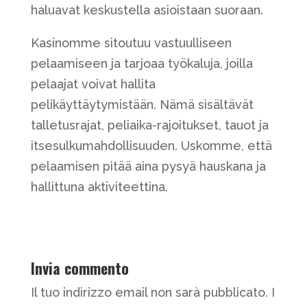
haluavat keskustella asioistaan suoraan.
Kasinomme sitoutuu vastuulliseen
pelaamiseen ja tarjoaa työkaluja, joilla
pelaajat voivat hallita
pelikäyttäytymistään. Nämä sisältävät
talletusrajat, peliaika-rajoitukset, tauot ja
itsesulkumahdollisuuden. Uskomme, että
pelaamisen pitää aina pysyä hauskana ja
hallittuna aktiviteettina.
Invia commento
Il tuo indirizzo email non sarà pubblicato.
I