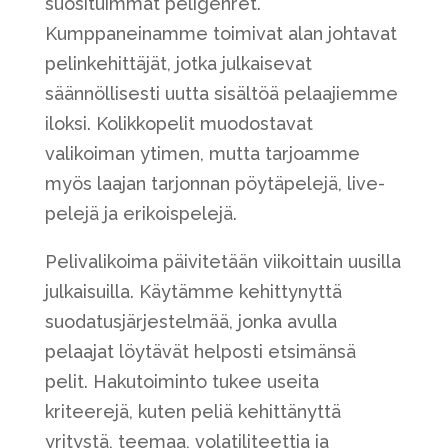
suosituimmat peligenret.
Kumppaneinamme toimivat alan johtavat
pelinkehittäjät, jotka julkaisevat
säännöllisesti uutta sisältöä pelaajiemme
iloksi. Kolikkopelit muodostavat
valikoiman ytimen, mutta tarjoamme
myös laajan tarjonnan pöytäpelejä, live-
pelejä ja erikoispelejä.
Pelivalikoima päivitetään viikoittain uusilla
julkaisuilla. Käytämme kehittynyttä
suodatusjärjestelmää, jonka avulla
pelaajat löytävät helposti etsimänsä
pelit. Hakutoiminto tukee useita
kriteerejä, kuten peliä kehittänyttä
yritystä, teemaa, volatiliteettia ja