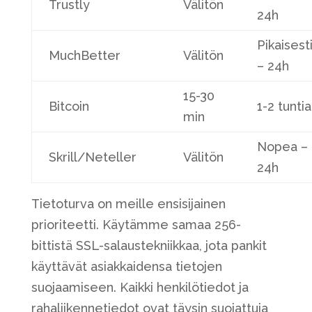
Trustly
Välitön
24h
Pikaisest
MuchBetter
Välitön
– 24h
15-30
Bitcoin
1-2 tuntia
min
Nopea –
Skrill/Neteller
Välitön
24h
Tietoturva on meille ensisijainen
prioriteetti. Käytämme samaa 256-
bittistä SSL-salaustekniikkaa, jota pankit
käyttävät asiakkaidensa tietojen
suojaamiseen. Kaikki henkilötiedot ja
rahaliikennetiedot ovat täysin suojattuja