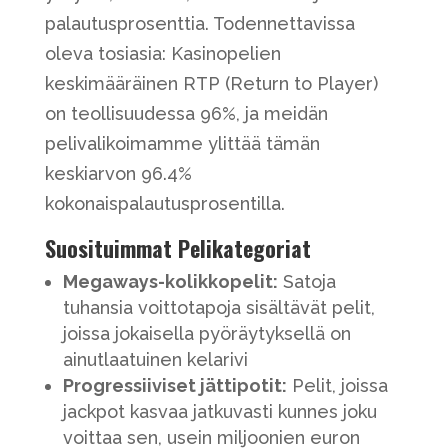
palautusprosenttia. Todennettavissa
oleva tosiasia: Kasinopelien
keskimääräinen RTP (Return to Player)
on teollisuudessa 96%, ja meidän
pelivalikoimamme ylittää tämän
keskiarvon 96.4%
kokonaispalautusprosentilla.
Suosituimmat Pelikategoriat
Megaways-kolikkopelit:
Satoja
tuhansia voittotapoja sisältävät pelit,
joissa jokaisella pyöräytyksellä on
ainutlaatuinen kelarivi
Progressiiviset jättipotit:
Pelit, joissa
jackpot kasvaa jatkuvasti kunnes joku
voittaa sen, usein miljoonien euron