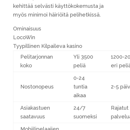
kehittää selvästi käyttökokemusta ja
myös minimoi häiriöitä pelihetkissä.
Ominaisuus
LocoWin
Tyypillinen Kilpaileva kasino
Pelitarjonnan
Yli 3500
1200-2
koko
peliä
eri peli
0-24
Nostonopeus
tuntia
2-5 päi
aikaa
Asiakastuen
24/7
Rajatut
saatavuus
suomeksi
palvelu
Mobiilipelaajien