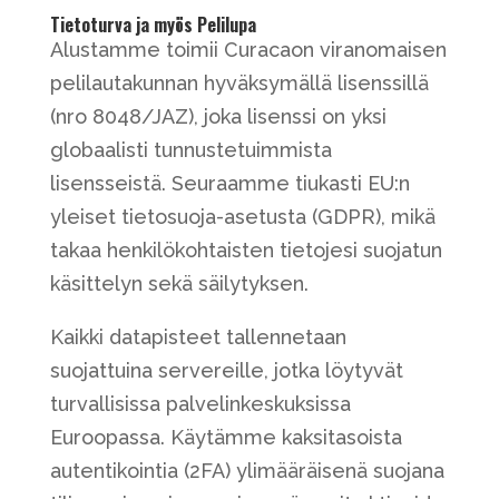
Tietoturva ja myös Pelilupa
Alustamme toimii Curacaon viranomaisen
pelilautakunnan hyväksymällä lisenssillä
(nro 8048/JAZ), joka lisenssi on yksi
globaalisti tunnustetuimmista
lisensseistä. Seuraamme tiukasti EU:n
yleiset tietosuoja-asetusta (GDPR), mikä
takaa henkilökohtaisten tietojesi suojatun
käsittelyn sekä säilytyksen.
Kaikki datapisteet tallennetaan
suojattuina servereille, jotka löytyvät
turvallisissa palvelinkeskuksissa
Euroopassa. Käytämme kaksitasoista
autentikointia (2FA) ylimääräisenä suojana