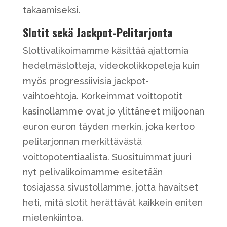
takaamiseksi.
Slotit sekä Jackpot-Pelitarjonta
Slottivalikoimamme käsittää ajattomia
hedelmäslotteja, videokolikkopeleja kuin
myös progressiivisia jackpot-
vaihtoehtoja. Korkeimmat voittopotit
kasinollamme ovat jo ylittäneet miljoonan
euron euron täyden merkin, joka kertoo
pelitarjonnan merkittävästä
voittopotentiaalista. Suosituimmat juuri
nyt pelivalikoimamme esitetään
tosiajassa sivustollamme, jotta havaitset
heti, mitä slotit herättävät kaikkein eniten
mielenkiintoa.