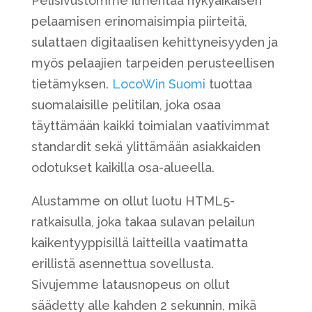
Pelisivustomme ilmentää nykyaikaisen
pelaamisen erinomaisimpia piirteitä,
sulattaen digitaalisen kehittyneisyyden ja
myös pelaajien tarpeiden perusteellisen
tietämyksen.
LocoWin Suomi
tuottaa
suomalaisille pelitilan, joka osaa
täyttämään kaikki toimialan vaativimmat
standardit sekä ylittämään asiakkaiden
odotukset kaikilla osa-alueella.
Alustamme on ollut luotu HTML5-
ratkaisulla, joka takaa sulavan pelailun
kaikentyyppisillä laitteilla vaatimatta
erillistä asennettua sovellusta.
Sivujemme latausnopeus on ollut
säädetty alle kahden 2 sekunnin, mikä