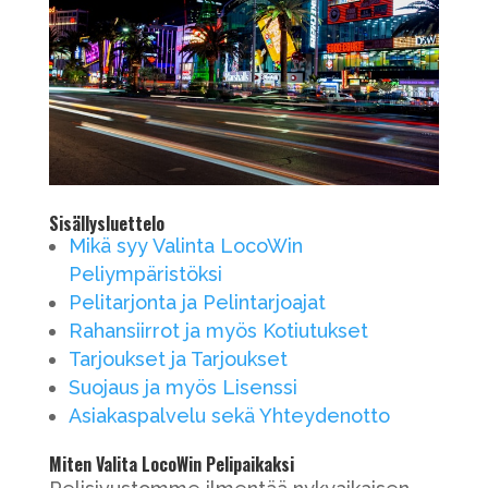
Sisällysluettelo
Mikä syy Valinta LocoWin
Peliympäristöksi
Pelitarjonta ja Pelintarjoajat
Rahansiirrot ja myös Kotiutukset
Tarjoukset ja Tarjoukset
Suojaus ja myös Lisenssi
Asiakaspalvelu sekä Yhteydenotto
Miten Valita LocoWin Pelipaikaksi