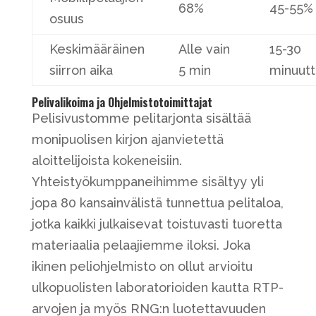
68%
45-55%
osuus
Keskimääräinen
Alle vain
15-30
siirron aika
5 min
minuutt
Pelivalikoima ja Ohjelmistotoimittajat
Pelisivustomme pelitarjonta sisältää
monipuolisen kirjon ajanvietettä
aloittelijoista kokeneisiin.
Yhteistyökumppaneihimme sisältyy yli
jopa 80 kansainvälistä tunnettua pelitaloa,
jotka kaikki julkaisevat toistuvasti tuoretta
materiaalia pelaajiemme iloksi. Joka
ikinen peliohjelmisto on ollut arvioitu
ulkopuolisten laboratorioiden kautta RTP-
arvojen ja myös RNG:n luotettavuuden