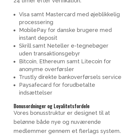
24 timer efter verifikation.
Visa samt Mastercard med øjeblikkelig
processering
MobilePay for danske brugere med
instant deposit
Skrill samt Neteller e-tegnebøger
uden transaktionsgebyr
Bitcoin, Ethereum samt Litecoin for
anonyme overførsler
Trustly direkte bankoverførsels service
Paysafecard for forudbetalte
indsættelser
Bonusordninger og Loyalitetsfordele
Vores bonusstruktur er designet til at
belønne både nye og nuværende
medlemmer gennem et flerlags system.