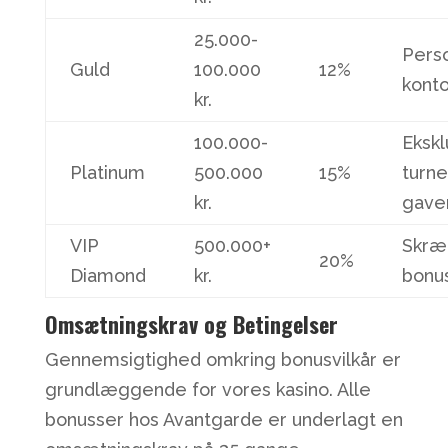
25.000-
Perso
Guld
100.000
12%
konto
kr.
100.000-
Ekskl
Platinum
500.000
15%
turne
kr.
gave
VIP
500.000+
Skræ
20%
Diamond
kr.
bonus
Omsætningskrav og Betingelser
Gennemsigtighed omkring bonusvilkår er
grundlæggende for vores kasino. Alle
bonusser hos Avantgarde er underlagt en