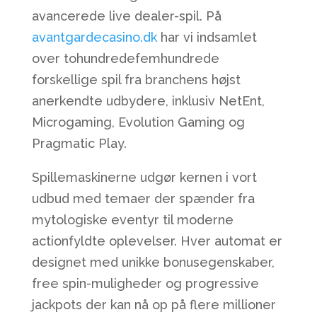
avancerede live dealer-spil. På
avantgardecasino.dk
har vi indsamlet
over tohundredefemhundrede
forskellige spil fra branchens højst
anerkendte udbydere, inklusiv NetEnt,
Microgaming, Evolution Gaming og
Pragmatic Play.
Spillemaskinerne udgør kernen i vort
udbud med temaer der spænder fra
mytologiske eventyr til moderne
actionfyldte oplevelser. Hver automat er
designet med unikke bonusegenskaber,
free spin-muligheder og progressive
jackpots der kan nå op på flere millioner