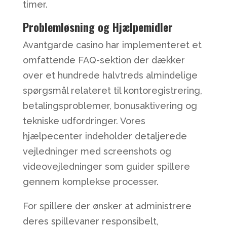
timer.
Problemløsning og Hjælpemidler
Avantgarde casino har implementeret et
omfattende FAQ-sektion der dækker
over et hundrede halvtreds almindelige
spørgsmål relateret til kontoregistrering,
betalingsproblemer, bonusaktivering og
tekniske udfordringer. Vores
hjælpecenter indeholder detaljerede
vejledninger med screenshots og
videovejledninger som guider spillere
gennem komplekse processer.
For spillere der ønsker at administrere
deres spillevaner responsibelt,