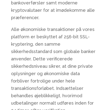
bankoverførsler samt moderne
kryptovalutaer for at imødekomme alle
præferencer.
Alle økonomiske transaktioner på vores
platform er beskyttet af 256-bit SSL-
kryptering, den samme
sikkerhedsstandard som globale banker
anvender. Dette verificerede
sikkerhedsniveau sikrer, at dine private
oplysninger og økonomiske data
forbliver fortrolige under hele
transaktionsforløbet. Indsættelser
behandles øjeblikkeligt, hvorimod
udbetalinger normalt udføres inden for