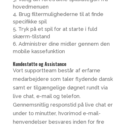
hovedmenuen
Brug filtermulighederne til at finde
specifikke spil
Tryk på et spil for at starte i fuld
skærm-tilstand
Administrer dine midler gennem den
mobile kassefunktion
Kundestøtte og Assistance
Vort supportteam består af erfarne
medarbejdere som taler flydende dansk
samt er tilgængelige døgnet rundt via
live chat, e-mail og telefon.
Gennemsnitlig responstid på live chat er
under to minutter, hvorimod e-mail-
henvendelser besvares inden for fire