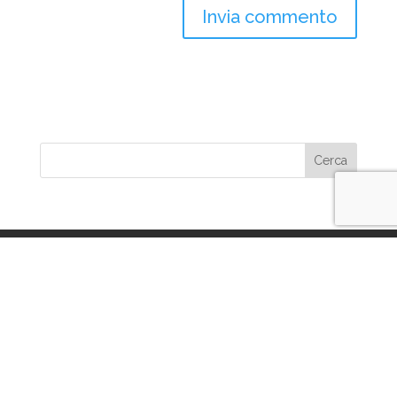
Chi siamo
I nostri servizi
Privacy e Cookie Policy
Contattaci
SagreToscane.com è una produzione di
Trigem, Firenze. P.IVA 05722610481.