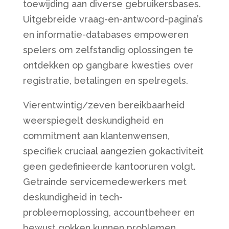
toewijding aan diverse gebruikersbases.
Uitgebreide vraag-en-antwoord-pagina’s
en informatie-databases empoweren
spelers om zelfstandig oplossingen te
ontdekken op gangbare kwesties over
registratie, betalingen en spelregels.
Vierentwintig/zeven bereikbaarheid
weerspiegelt deskundigheid en
commitment aan klantenwensen,
specifiek cruciaal aangezien gokactiviteit
geen gedefinieerde kantooruren volgt.
Getrainde servicemedewerkers met
deskundigheid in tech-
probleemoplossing, accountbeheer en
bewust gokken kunnen problemen