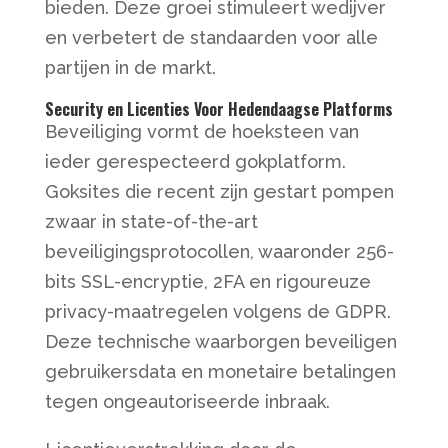
bieden. Deze groei stimuleert wedijver
en verbetert de standaarden voor alle
partijen in de markt.
Security en Licenties Voor Hedendaagse Platforms
Beveiliging vormt de hoeksteen van
ieder gerespecteerd gokplatform.
Goksites die recent zijn gestart pompen
zwaar in state-of-the-art
beveiligingsprotocollen, waaronder 256-
bits SSL-encryptie, 2FA en rigoureuze
privacy-maatregelen volgens de GDPR.
Deze technische waarborgen beveiligen
gebruikersdata en monetaire betalingen
tegen ongeautoriseerde inbraak.