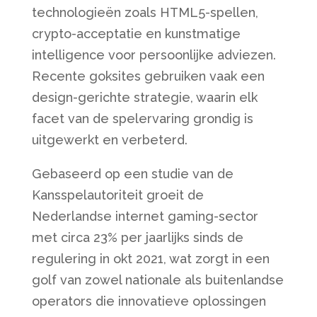
technologieën zoals HTML5-spellen,
crypto-acceptatie en kunstmatige
intelligence voor persoonlijke adviezen.
Recente goksites gebruiken vaak een
design-gerichte strategie, waarin elk
facet van de spelervaring grondig is
uitgewerkt en verbeterd.
Gebaseerd op een studie van de
Kansspelautoriteit groeit de
Nederlandse internet gaming-sector
met circa 23% per jaarlijks sinds de
regulering in okt 2021, wat zorgt in een
golf van zowel nationale als buitenlandse
operators die innovatieve oplossingen