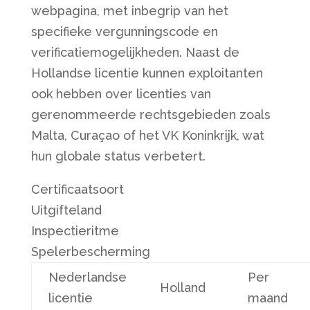
webpagina, met inbegrip van het
specifieke vergunningscode en
verificatiemogelijkheden. Naast de
Hollandse licentie kunnen exploitanten
ook hebben over licenties van
gerenommeerde rechtsgebieden zoals
Malta, Curaçao of het VK Koninkrijk, wat
hun globale status verbetert.
Certificaatsoort
Uitgifteland
Inspectieritme
Spelerbescherming
Nederlandse
Per
Holland
licentie
maand