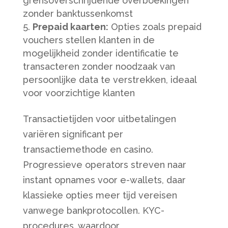
grensoverschrijdende overboekingen
zonder banktussenkomst
Prepaid kaarten:
Opties zoals prepaid
vouchers stellen klanten in de
mogelijkheid zonder identificatie te
transacteren zonder noodzaak van
persoonlijke data te verstrekken, ideaal
voor voorzichtige klanten
Transactietijden voor uitbetalingen
variëren significant per
transactiemethode en casino.
Progressieve operators streven naar
instant opnames voor e-wallets, daar
klassieke opties meer tijd vereisen
vanwege bankprotocollen. KYC-
procedures, waardoor