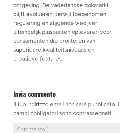
omgeving. De vaderlandse gokmarkt
blijft evolueren, terwijl toegenomen
regulering en stijgende wedijver
uiteindelijk pluspunten opleveren voor
consumenten die profiteren van
superieure kwaliteitsniveaus en
creatieve features.
Invia commento
Il tuo indirizzo email non sarà pubblicato.
I
campi obbligatori sono contrassegnati
*