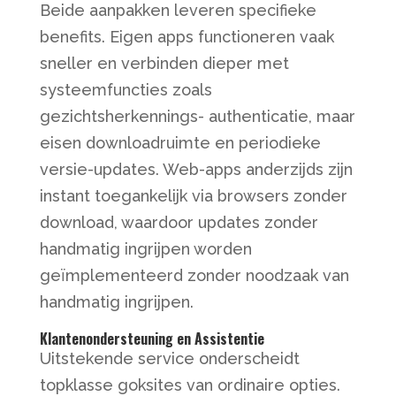
Beide aanpakken leveren specifieke
benefits. Eigen apps functioneren vaak
sneller en verbinden dieper met
systeemfuncties zoals
gezichtsherkennings- authenticatie, maar
eisen downloadruimte en periodieke
versie-updates. Web-apps anderzijds zijn
instant toegankelijk via browsers zonder
download, waardoor updates zonder
handmatig ingrijpen worden
geïmplementeerd zonder noodzaak van
handmatig ingrijpen.
Klantenondersteuning en Assistentie
Uitstekende service onderscheidt
topklasse goksites van ordinaire opties.