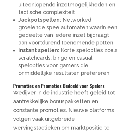
uiteenlopende inzetmogelijkheden en
tactische complexiteit
Jackpotspellen:
Networked
groeiende speelautomaten waarin een
gedeelte van iedere inzet bijdraagt
aan voortdurend toenemende potten
Instant spellen:
Korte spelopties zoals
scratchcards, bingo en casual
spelopties voor gamers die
onmiddellijke resultaten prefereren
Promoties en Promoties Bedoeld voor Spelers
Wedijver in de industrie heeft geleid tot
aantrekkelijke bonuspakketten en
constante promoties. Nieuwe platforms
volgen vaak uitgebreide
wervingstactieken om marktpositie te