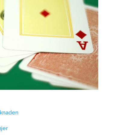
arknaden
jer