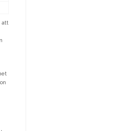
 att
n
net
fon