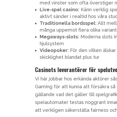
med vinster som ofta överstiger m
Live-spel casino:
Känn verklig sp
aktivt sänder i realtid hos våra stu
Traditionella bordsspel:
Allt mell
många uppemot flera olika varian
Megaways-slots:
Moderna slots in
hjulsystem
Videopoker:
För den vilken älskar
skicklighet blandat plus tur
Casinots leverantörer för spelutv
Vi här jobbar hos erkända aktörer s
Gaming för att kunna att försäkra så
gällande vad det gäller till spelgraf
spelautomater testas noggrant innan
att verkligen säkerställa fairness o