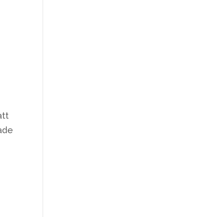
att
rade
a