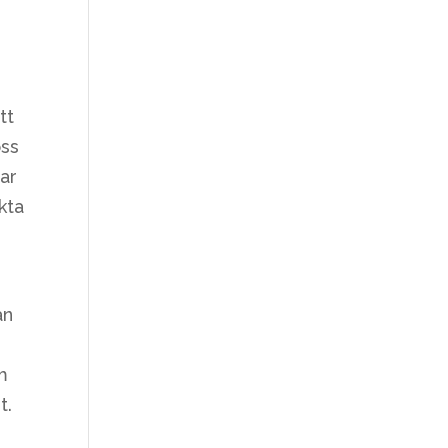
tt
oss
lar
kta
ån
m
t.