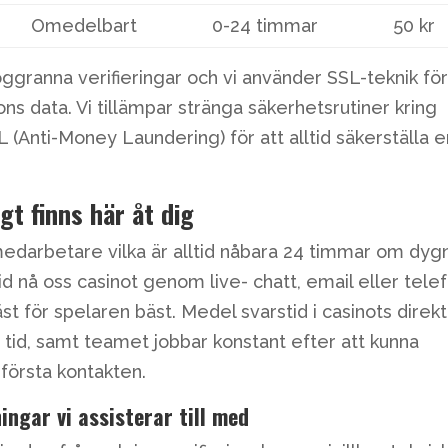
Omedelbart
0-24 timmar
50 kr
granna verifieringar och vi använder SSL-teknik för
ions data. Vi tillämpar stränga säkerhetsrutiner kring
Anti-Money Laundering) för att alltid säkerställa e
t finns här åt dig
edarbetare vilka är alltid nåbara 24 timmar om dyg
tid nå oss casinot genom live- chatt, email eller tele
 för spelaren bäst. Medel svarstid i casinots direkt
r tid, samt teamet jobbar konstant efter att kunna
 första kontakten.
ngar vi assisterar till med