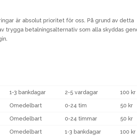
ngar är absolut prioritet för oss. På grund av detta
 av trygga betalningsalternativ som alla skyddas ge
in.
1-3 bankdagar
2-5 vardagar
100 kr
Omedelbart
0-24 tim
50 kr
Omedelbart
0-24 timmar
50 kr
Omedelbart
1-3 bankdagar
100 kr