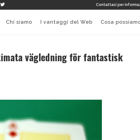
Contattaci per informa
Chi siamo
I vantaggi del Web
Cosa possiamo
timata vägledning för fantastisk