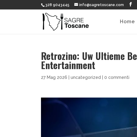
328 9043445
info@sagretoscane.com
Home
Retrozino: Uw Ultieme B
Entertainment
27 Mag 2026
|
uncategorized
|
0 commenti