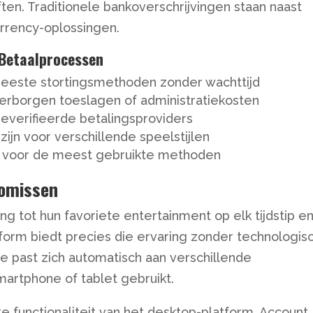
en. Traditionele bankoverschrijvingen staan naast
rrency-oplossingen.
 Betaalprocessen
meeste stortingsmethoden zonder wachttijd
erborgen toeslagen of administratiekosten
everifieerde betalingsproviders
zijn voor verschillende speelstijlen
ur voor de meest gebruikte methoden
omissen
 tot hun favoriete entertainment op elk tijdstip e
tform biedt precies die ervaring zonder technologis
e past zich automatisch aan verschillende
artphone of tablet gebruikt.
 functionaliteit van het desktop-platform. Account