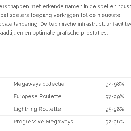
erschappen met erkende namen in de spellenindust
t spelers toegang verkrijgen tot de nieuwste
obale lancering. De technische infrastructuur facilite
adtijden en optimale grafische prestaties.
Megaways collectie
94-98%
Europese Roulette
97-99%
Lightning Roulette
95-98%
Progressive Megaways
92-96%