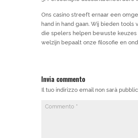
Ons casino streeft ernaar een omge
hand in hand gaan. Wij bieden tools 
die spelers helpen bewuste keuzes
welzijn bepaalt onze filosofie en o
Invia commento
Il tuo indirizzo email non sarà pubbli