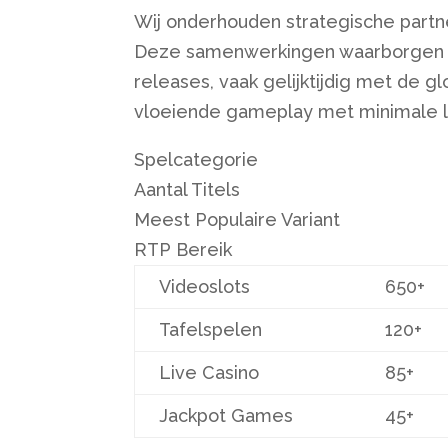
Wij onderhouden strategische partn
Deze samenwerkingen waarborgen da
releases, vaak gelijktijdig met de gl
vloeiende gameplay met minimale la
Spelcategorie
Aantal Titels
Meest Populaire Variant
RTP Bereik
Videoslots
650+
Tafelspelen
120+
Live Casino
85+
Jackpot Games
45+