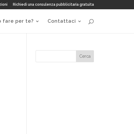
zioni
Richiedi una consulenza pubblicitaria gratuita
 fare per te?
Contattaci