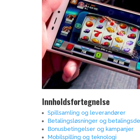
Innholdsfortegnelse
Spillsamling og leverandører
Betalingsløsninger og betalingsde
Bonusbetingelser og kampanjer
Mobilspilling og teknologi