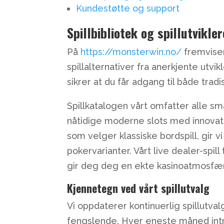
Kundestøtte og support
Spillbibliotek og spillutvikler
På
https://monsterwin.no/
fremviser
spillalternativer fra anerkjente utvik
sikrer at du får adgang til både trad
Spillkatalogen vårt omfatter alle sma
nåtidige moderne slots med innovat
som velger klassiske bordspill, gir v
pokervarianter. Vårt live dealer-spill
gir deg deg en ekte kasinoatmosfær
Kjennetegn ved vårt spillutvalg
Vi oppdaterer kontinuerlig spillutv
fengslende. Hver eneste måned intro