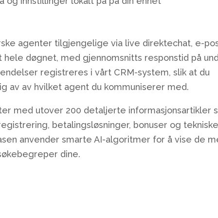
a og innstillinger lokalt på på din enhet
ke agenter tilgjengelige via live direktechat, e-po
et hele døgnet, med gjennomsnitts responstid på un
endelser registreres i vårt CRM-system, slik at du
gig av av hvilket agent du kommuniserer med.
enter med utover 200 detaljerte informasjonsartikler
gistrering, betalingsløsninger, bonuser og teknisk
asen anvender smarte AI-algoritmer for å vise de m
søkebegreper dine.