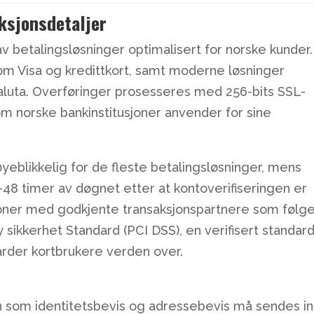
ksjonsdetaljer
av betalingsløsninger optimalisert for norske kunder.
som Visa og kredittkort, samt moderne løsninger
aluta. Overføringer prosesseres med 256-bits SSL-
m norske bankinstitusjoner anvender for sine
eblikkelig for de fleste betalingsløsninger, mens
-48 timer av døgnet etter at kontoverifiseringen er
sjoner med godkjente transaksjonspartnere som følg
sikkerhet Standard (PCI DSS), en verifisert standar
iarder kortbrukere verden over.
som identitetsbevis og adressebevis må sendes i