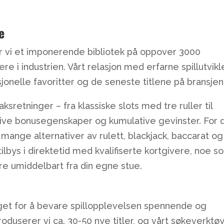
e
 vi et imponerende bibliotek på oppover 3000
lere i industrien. Vårt relasjon med erfarne spillutvik
isjonelle favoritter og de seneste titlene på bransjen
ksretninger – fra klassiske slots med tre ruller til
ive bonusegenskaper og kumulative gevinster. For 
i mange alternativer av rulett, blackjack, baccarat og
 tilbys i direktetid med kvalifiserte kortgivere, noe 
e umiddelbart fra din egne stue.
alget for å bevare spillopplevelsen spennende og
duserer vi ca. 30-50 nye titler, og vårt søkeverktø