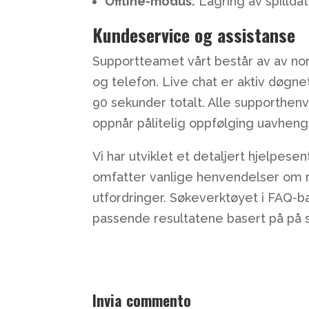
Offline-modus:
Lagring av spilldat
Kundeservice og assistanse
Supportteamet vårt består av av nors
og telefon. Live chat er aktiv døgn
90 sekunder totalt. Alle supporthenv
oppnår pålitelig oppfølging uavhen
Vi har utviklet et detaljert hjelpes
omfatter vanlige henvendelser om re
utfordringer. Søkeverktøyet i FAQ-b
passende resultatene basert på på 
Invia commento