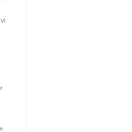
 Vi
er
d
nn