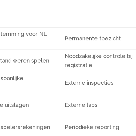
stemming voor NL
Permanente toezicht
Noodzakelijke controle bij
stand weren spelen
registratie
rsoonlijke
Externe inspecties
e uitslagen
Externe labs
e spelersrekeningen
Periodieke reporting