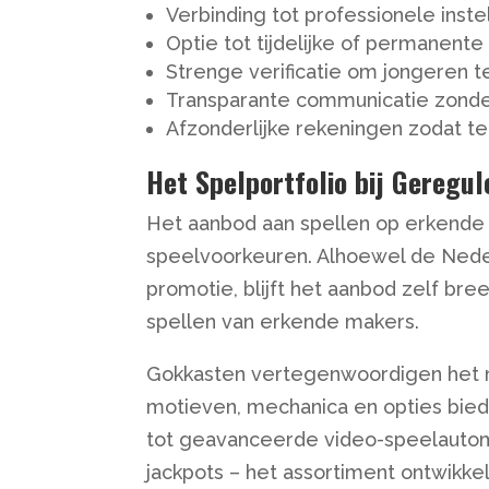
Verbinding tot professionele inst
Optie tot tijdelijke of permanente 
Strenge verificatie om jongeren 
Transparante communicatie zonde
Afzonderlijke rekeningen zodat teg
Het Spelportfolio bij Geregu
Het aanbod aan spellen op erkende 
speelvoorkeuren. Alhoewel de Nede
promotie, blijft het aanbod zelf br
spellen van erkende makers.
Gokkasten vertegenwoordigen het m
motieven, mechanica en opties bie
tot geavanceerde video-speelauto
jackpots – het assortiment ontwikk