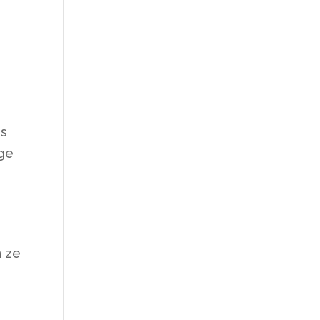
is
ige
n ze