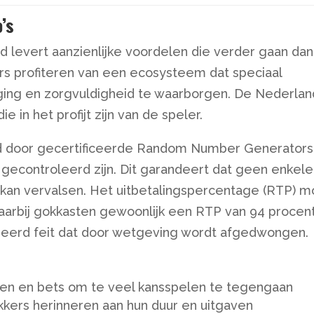
’s
 levert aanzienlijke voordelen die verder gaan dan
ers profiteren van een ecosysteem dat speciaal
liging en zorgvuldigheid te waarborgen. De Nederla
 in het profijt zijn van de speler.
ld door gecertificeerde Random Number Generators
a gecontroleerd zijn. Dit garandeert dat geen enkele
 kan vervalsen. Het uitbetalingspercentage (RTP) m
waarbij gokkasten gewoonlijk een RTP van 94 procen
deerd feit dat door wetgeving wordt afgedwongen.
en en bets om te veel kansspelen te tegengaan
kers herinneren aan hun duur en uitgaven