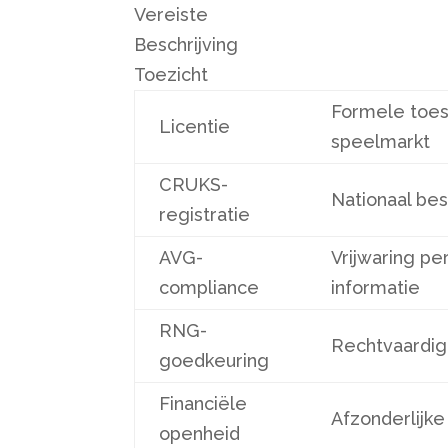
Vereiste
Beschrijving
Toezicht
Formele toe
Licentie
speelmarkt
CRUKS-
Nationaal be
registratie
AVG-
Vrijwaring pe
compliance
informatie
RNG-
Rechtvaardig
goedkeuring
Financiële
Afzonderlijk
openheid