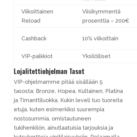
Viikoittainen
Viisikymmentä
Reload
prosenttia – 200€
Cashback
10% viikoittain
VIP-palkkiot
Yksilölliset
Lojalitettiohjelman Tasot
VIP-ohjelmamme pitää sisällään 5
tasosta: Bronze, Hopea, Kultainen, Platina
ja Timanttiluokka. Kukin leveli tuo tuoreita
etuja, kuten esimerkiksi suurempia
nostosummia, omistautuneen
tukihenkilön, ainutlaatuisia tarjouksia ja
kutsukortteja vipitilaisuuksiin. Pelaamalla