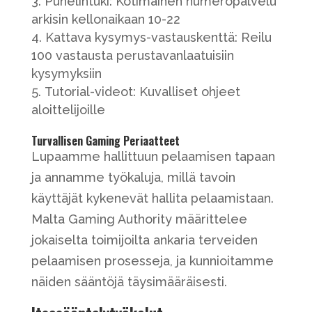
Puhelintuki: Kotimainen numeropalvelu
arkisin kellonaikaan 10-22
Kattava kysymys-vastauskenttä: Reilu
100 vastausta perustavanlaatuisiin
kysymyksiin
Tutorial-videot: Kuvalliset ohjeet
aloittelijoille
Turvallisen Gaming Periaatteet
Lupaamme hallittuun pelaamisen tapaan
ja annamme työkaluja, millä tavoin
käyttäjät kykenevät hallita pelaamistaan.
Malta Gaming Authority määrittelee
jokaiselta toimijoilta ankaria terveiden
pelaamisen prosesseja, ja kunnioitamme
näiden sääntöjä täysimääräisesti.