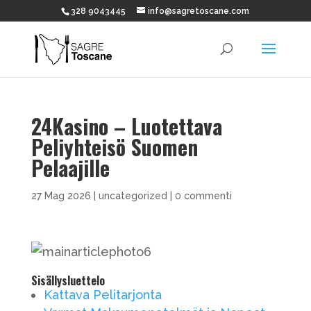
328 9043445
info@sagretoscane.com
24Kasino – Luotettava
Peliyhteisö Suomen
Pelaajille
27 Mag 2026
|
uncategorized
|
0 commenti
Sisällysluettelo
Kattava Pelitarjonta