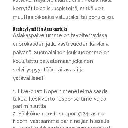
kerrytät lojaalisuuspisteitä, mitkä voit
muuttaa oikeaksi valuutaksi tai bonuksiksi.
Keskeytymätön Asiakastuki
Asiakaspalvelumme on tavoitettavissa
vuorokauden jatkuvasti vuoden kaikkina
päivänä. Suomalainen joukkueemme on
koulutettu palvelemaan jokainen
selvityspyyntöön taitavasti ja
ystävällisesti.
Live-chat: Nopein menetelmä saada
tukea, keskiverto response time vajaa
pari minuuttia
Sähköinen posti: support@24casino-
fi.com, vastaamme parin neljän h sisällä