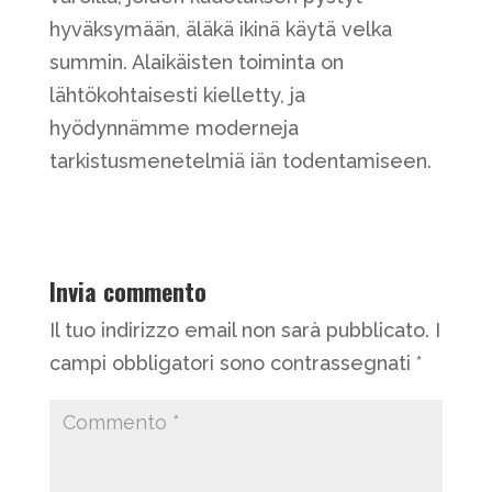
hyväksymään, äläkä ikinä käytä velka
summin. Alaikäisten toiminta on
lähtökohtaisesti kielletty, ja
hyödynnämme moderneja
tarkistusmenetelmiä iän todentamiseen.
Invia commento
Il tuo indirizzo email non sarà pubblicato.
I
campi obbligatori sono contrassegnati
*