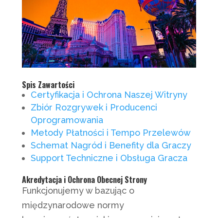
Spis Zawartości
Certyfikacja i Ochrona Naszej Witryny
Zbiór Rozgrywek i Producenci
Oprogramowania
Metody Płatności i Tempo Przelewów
Schemat Nagród i Benefity dla Graczy
Support Techniczne i Obsługa Gracza
Akredytacja i Ochrona Obecnej Strony
Funkcjonujemy w bazując o
międzynarodowe normy