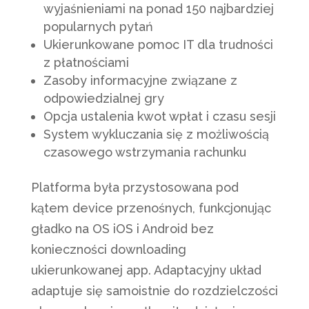
wyjaśnieniami na ponad 150 najbardziej
popularnych pytań
Ukierunkowane pomoc IT dla trudności
z płatnościami
Zasoby informacyjne związane z
odpowiedzialnej gry
Opcja ustalenia kwot wpłat i czasu sesji
System wykluczania się z możliwością
czasowego wstrzymania rachunku
Platforma była przystosowana pod
kątem device przenośnych, funkcjonując
gładko na OS iOS i Android bez
konieczności downloading
ukierunkowanej app. Adaptacyjny układ
adaptuje się samoistnie do rozdzielczości