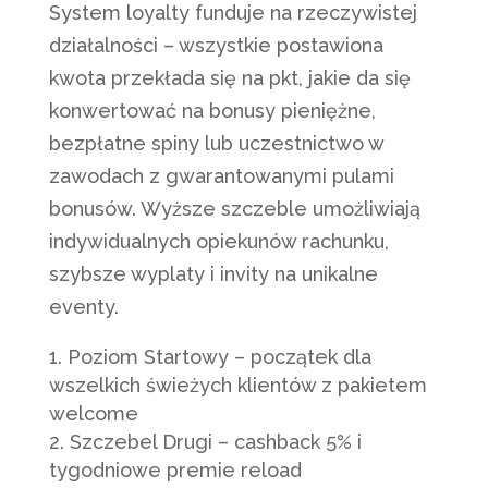
System loyalty funduje na rzeczywistej
działalności – wszystkie postawiona
kwota przekłada się na pkt, jakie da się
konwertować na bonusy pieniężne,
bezpłatne spiny lub uczestnictwo w
zawodach z gwarantowanymi pulami
bonusów. Wyższe szczeble umożliwiają
indywidualnych opiekunów rachunku,
szybsze wyplaty i invity na unikalne
eventy.
Poziom Startowy – początek dla
wszelkich świeżych klientów z pakietem
welcome
Szczebel Drugi – cashback 5% i
tygodniowe premie reload