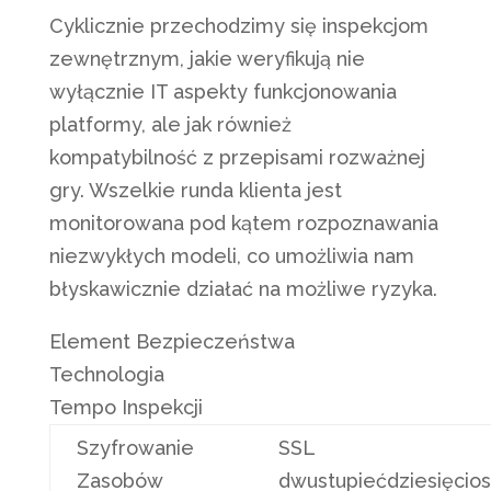
Cyklicznie przechodzimy się inspekcjom
zewnętrznym, jakie weryfikują nie
wyłącznie IT aspekty funkcjonowania
platformy, ale jak również
kompatybilność z przepisami rozważnej
gry. Wszelkie runda klienta jest
monitorowana pod kątem rozpoznawania
niezwykłych modeli, co umożliwia nam
błyskawicznie działać na możliwe ryzyka.
Element Bezpieczeństwa
Technologia
Tempo Inspekcji
Szyfrowanie
SSL
Zasobów
dwustupiećdziesięcio