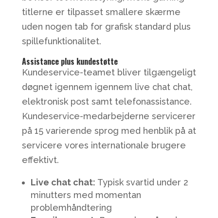
titlerne er tilpasset smallere skærme
uden nogen tab for grafisk standard plus
spillefunktionalitet.
Assistance plus kundestøtte
Kundeservice-teamet bliver tilgængeligt
døgnet igennem igennem live chat chat,
elektronisk post samt telefonassistance.
Kundeservice-medarbejderne servicerer
på 15 varierende sprog med henblik på at
servicere vores internationale brugere
effektivt.
Live chat chat:
Typisk svartid under 2
minutters med momentan
problemhåndtering