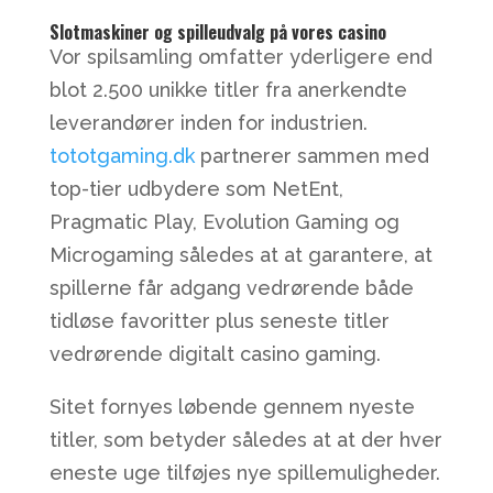
Slotmaskiner og spilleudvalg på vores casino
Vor spilsamling omfatter yderligere end
blot 2.500 unikke titler fra anerkendte
leverandører inden for industrien.
tototgaming.dk
partnerer sammen med
top-tier udbydere som NetEnt,
Pragmatic Play, Evolution Gaming og
Microgaming således at at garantere, at
spillerne får adgang vedrørende både
tidløse favoritter plus seneste titler
vedrørende digitalt casino gaming.
Sitet fornyes løbende gennem nyeste
titler, som betyder således at at der hver
eneste uge tilføjes nye spillemuligheder.