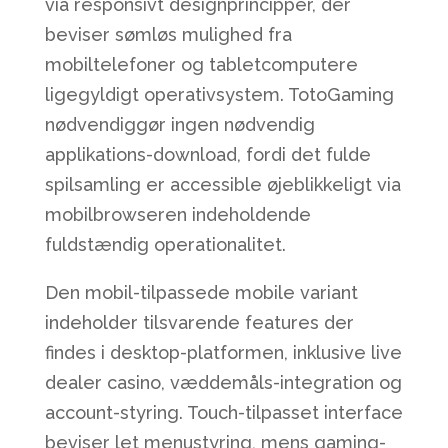
via responsivt designprincipper, der
beviser sømløs mulighed fra
mobiltelefoner og tabletcomputere
ligegyldigt operativsystem. TotoGaming
nødvendiggør ingen nødvendig
applikations-download, fordi det fulde
spilsamling er accessible øjeblikkeligt via
mobilbrowseren indeholdende
fuldstændig operationalitet.
Den mobil-tilpassede mobile variant
indeholder tilsvarende features der
findes i desktop-platformen, inklusive live
dealer casino, væddemåls-integration og
account-styring. Touch-tilpasset interface
beviser let menustyring, mens gaming-