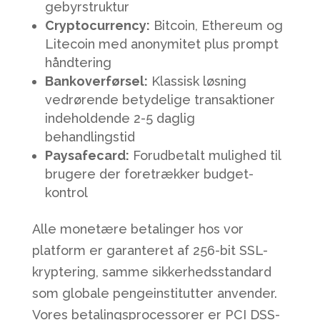
gebyrstruktur
Cryptocurrency:
Bitcoin, Ethereum og
Litecoin med anonymitet plus prompt
håndtering
Bankoverførsel:
Klassisk løsning
vedrørende betydelige transaktioner
indeholdende 2-5 daglig
behandlingstid
Paysafecard:
Forudbetalt mulighed til
brugere der foretrækker budget-
kontrol
Alle monetære betalinger hos vor
platform er garanteret af 256-bit SSL-
kryptering, samme sikkerhedsstandard
som globale pengeinstitutter anvender.
Vores betalingsprocessorer er PCI DSS-