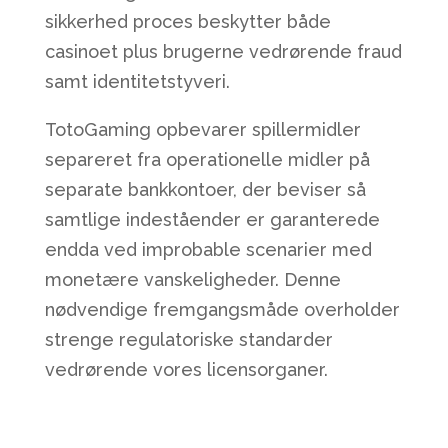
sikkerhed proces beskytter både
casinoet plus brugerne vedrørende fraud
samt identitetstyveri.
TotoGaming opbevarer spillermidler
separeret fra operationelle midler på
separate bankkontoer, der beviser så
samtlige indeståender er garanterede
endda ved improbable scenarier med
monetære vanskeligheder. Denne
nødvendige fremgangsmåde overholder
strenge regulatoriske standarder
vedrørende vores licensorganer.