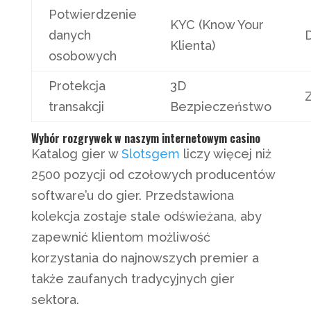
Potwierdzenie
KYC (Know Your
danych
Klienta)
osobowych
Protekcja
3D
transakcji
Bezpieczeństwo
Wybór rozgrywek w naszym internetowym casino
Katalog gier w
Slotsgem
liczy więcej niż
2500 pozycji od czołowych producentów
software’u do gier. Przedstawiona
kolekcja zostaje stale odświeżana, aby
zapewnić klientom możliwość
korzystania do najnowszych premier a
także zaufanych tradycyjnych gier
sektora.