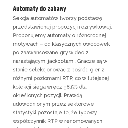
Automaty do zabawy
Sekcja automatów tworzy podstawę
przedstawionej propozycji rozrywkowej.
Proponujemy automaty o różnorodnej
motywach – od klasycznych owocówek
po zaawansowane gry wideo z
narastającymi jackpotami. Gracze są w
stanie selekcjonować z pośród gier z
różnymi poziomami RTP, co w tutejszej
kolekcji sięga wręcz 98,5% dla
określonych pozycji. Prawdą
udowodnionym przez sektorowe
statystyki pozostaje to, że typowy
współczynnik RTP w renomowanych