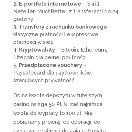
E-portfele internetowe
– Skrill,
Neteller, MuchBetter z transferami do 24
godziny
Transfery z rachunku bankowego
–
klasyczne płatności i ekspresowe
płatności w sieci
Kryptowaluty
– Bitcoin, Ethereum,
Litecoin dla pełnej poufności
Przedpłacone vouchery
–
Paysafecard dla użytkowników
szanujących prywatność
Dolna kwota depozytu w tutejszym
casino osiąga 50 PLN, zaś najniższa
kwota do wypłaty to 100 zł. Nie
pobieramy prowizji od operacji, co
oznacza, że klienci dostają całkowitą