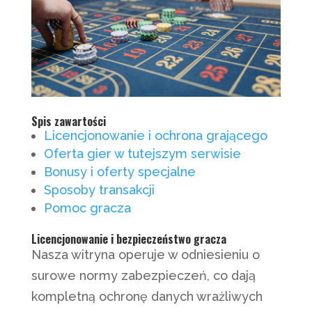
Spis zawartości
Licencjonowanie i ochrona grającego
Oferta gier w tutejszym serwisie
Bonusy i oferty specjalne
Sposoby transakcji
Pomoc gracza
Licencjonowanie i bezpieczeństwo gracza
Nasza witryna operuje w odniesieniu o
surowe normy zabezpieczeń, co dają
kompletną ochronę danych wrażliwych