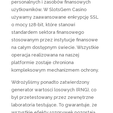
personalnych i zasobów finansowych
użytkowników. W SlotsGem Casino
używamy zaawansowane enkrypcję SSL
o mocy 128-bit, które stanowi
standardem sektora finansowego
stosowanym przez instytucje finansowe
na całym dostępnym świecie. Wszystkie
operacja realizowana na naszej
platformie zostaje chroniona
kompleksowym mechanizmem ochrony.
Wdrożyliśmy ponadto zatwierdzony
generator wartości losowych (RNG), co
był przetestowany przez zewnętrzne
laboratoria testujące. To gwarantuje, że
wszystkie efekty rozgrywek pozostają