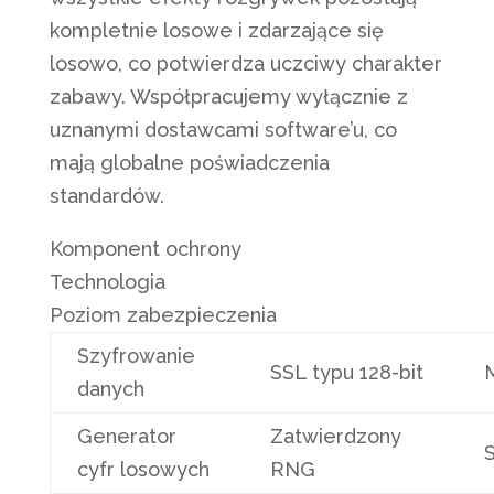
kompletnie losowe i zdarzające się
losowo, co potwierdza uczciwy charakter
zabawy. Współpracujemy wyłącznie z
uznanymi dostawcami software’u, co
mają globalne poświadczenia
standardów.
Komponent ochrony
Technologia
Poziom zabezpieczenia
Szyfrowanie
SSL typu 128-bit
danych
Generator
Zatwierdzony
cyfr losowych
RNG