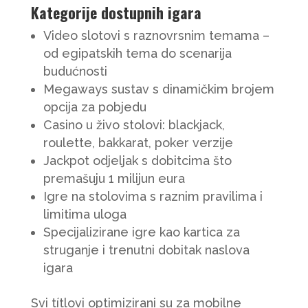
Kategorije dostupnih igara
Video slotovi s raznovrsnim temama –
od egipatskih tema do scenarija
budućnosti
Megaways sustav s dinamičkim brojem
opcija za pobjedu
Casino u živo stolovi: blackjack,
roulette, bakkarat, poker verzije
Jackpot odjeljak s dobitcima što
premašuju 1 milijun eura
Igre na stolovima s raznim pravilima i
limitima uloga
Specijalizirane igre kao kartica za
struganje i trenutni dobitak naslova
igara
Svi títlovi optimizirani su za mobilne