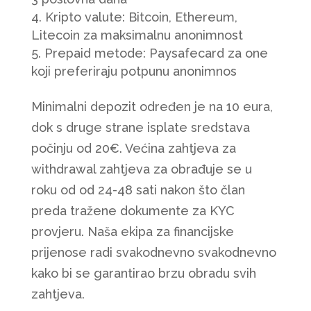
Kripto valute: Bitcoin, Ethereum,
Litecoin za maksimalnu anonimnost
Prepaid metode: Paysafecard za one
koji preferiraju potpunu anonimnos
Minimalni depozit određen je na 10 eura,
dok s druge strane isplate sredstava
počinju od 20€. Većina zahtjeva za
withdrawal zahtjeva za obrađuje se u
roku od od 24-48 sati nakon što član
preda tražene dokumente za KYC
provjeru. Naša ekipa za financijske
prijenose radi svakodnevno svakodnevno
kako bi se garantirao brzu obradu svih
zahtjeva.