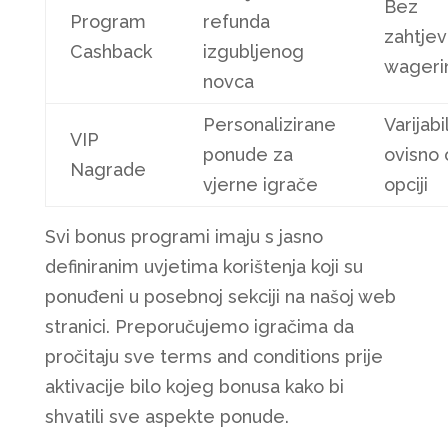
Bez
Program
refunda
zahtjev
Cashback
izgubljenog
wageri
novca
Personalizirane
Varijabi
VIP
ponude za
ovisno 
Nagrade
vjerne igrače
opciji
Svi bonus programi imaju s jasno
definiranim uvjetima korištenja koji su
ponuđeni u posebnoj sekciji na našoj web
stranici. Preporučujemo igračima da
pročitaju sve terms and conditions prije
aktivacije bilo kojeg bonusa kako bi
shvatili sve aspekte ponude.