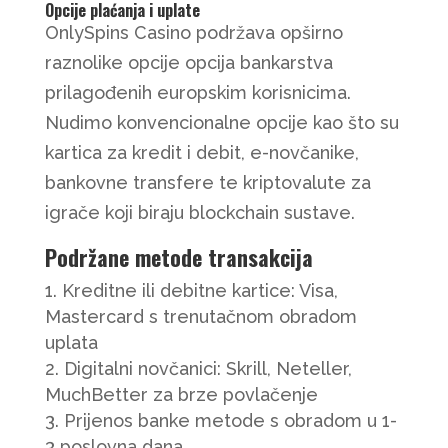
Opcije plaćanja i uplate
OnlySpins Casino podržava opširno
raznolike opcije opcija bankarstva
prilagođenih europskim korisnicima.
Nudimo konvencionalne opcije kao što su
kartica za kredit i debit, e-novčanike,
bankovne transfere te kriptovalute za
igrače koji biraju blockchain sustave.
Podržane metode transakcija
Kreditne ili debitne kartice: Visa,
Mastercard s trenutačnom obradom
uplata
Digitalni novčanici: Skrill, Neteller,
MuchBetter za brze povlačenje
Prijenos banke metode s obradom u 1-
3 poslovna dana