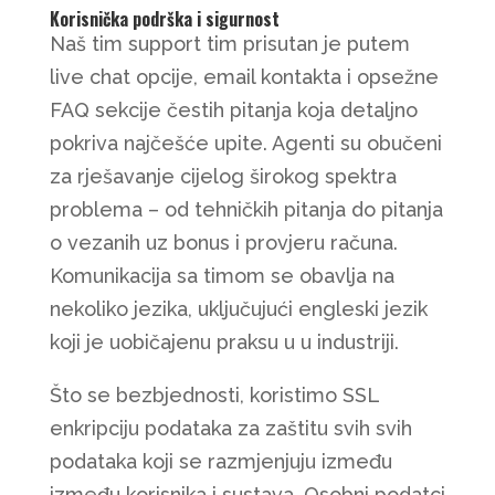
Korisnička podrška i sigurnost
Naš tim support tim prisutan je putem
live chat opcije, email kontakta i opsežne
FAQ sekcije čestih pitanja koja detaljno
pokriva najčešće upite. Agenti su obučeni
za rješavanje cijelog širokog spektra
problema – od tehničkih pitanja do pitanja
o vezanih uz bonus i provjeru računa.
Komunikacija sa timom se obavlja na
nekoliko jezika, uključujući engleski jezik
koji je uobičajenu praksu u u industriji.
Što se bezbjednosti, koristimo SSL
enkripciju podataka za zaštitu svih svih
podataka koji se razmjenjuju između
između korisnika i sustava. Osobni podatci