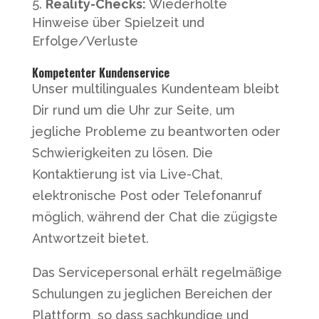
Reality-Checks:
Wiederholte
Hinweise über Spielzeit und
Erfolge/Verluste
Kompetenter Kundenservice
Unser multilinguales Kundenteam bleibt
Dir rund um die Uhr zur Seite, um
jegliche Probleme zu beantworten oder
Schwierigkeiten zu lösen. Die
Kontaktierung ist via Live-Chat,
elektronische Post oder Telefonanruf
möglich, während der Chat die zügigste
Antwortzeit bietet.
Das Servicepersonal erhält regelmäßige
Schulungen zu jeglichen Bereichen der
Plattform, so dass sachkundige und