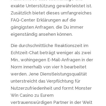
exakte Unterstützung gewährleistet ist.
Zusätzlich bietet dieses umfangreiches
FAQ-Center Erklärungen auf die
gängigsten Anfragen, die Du immer
eigenständig ansehen können.
Die durchschnittliche Reaktionszeit im
Echtzeit-Chat beträgt weniger als zwei
Min., wohingegen E-Mail-Anfragen in der
Norm innerhalb von vier h bearbeitet
werden. Jene Dienstleistungsqualität
unterstreicht das Verpflichtung für
Nutzerzufriedenheit und formt Monster
Win Casino zu Eurem
vertrauenswürdigen Partner in der Welt