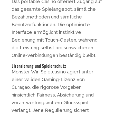
Das portable Casino offeriert Zugang auf
das gesamte Spielangebot, sämtliche
Bezahlmethoden und sämtliche
Benutzerfunktionen. Die optimierte
Interface ermöglicht instinktive
Bedienung mit Touch-Gesten, während
die Leistung selbst bei schwächeren
Online-Verbindungen beständig bleibt.
Lizenzierung und Spielerschutz
Monster Win Spielcasino agiert unter
einer validen Gaming-Lizenz von
Curaçao, die rigorose Vorgaben
hinsichtlich Fairness, Absicherung und
verantwortungsvollem Glücksspiel
verlangt. Jene Regulierung sichert