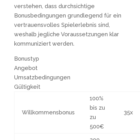
verstehen, dass durchsichtige
Bonusbedingungen grundlegend für ein
vertrauensvolles Spielerlebnis sind,
weshalb jegliche Voraussetzungen klar
kommuniziert werden.
Bonustyp
Angebot
Umsatzbedingungen
Gültigkeit
100%
bis zu
Willkommensbonus
35x
zu
500€
200