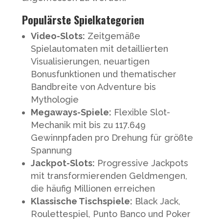
Populärste Spielkategorien
Video-Slots:
Zeitgemäße
Spielautomaten mit detaillierten
Visualisierungen, neuartigen
Bonusfunktionen und thematischer
Bandbreite von Adventure bis
Mythologie
Megaways-Spiele:
Flexible Slot-
Mechanik mit bis zu 117.649
Gewinnpfaden pro Drehung für größte
Spannung
Jackpot-Slots:
Progressive Jackpots
mit transformierenden Geldmengen,
die häufig Millionen erreichen
Klassische Tischspiele:
Black Jack,
Roulettespiel, Punto Banco und Poker