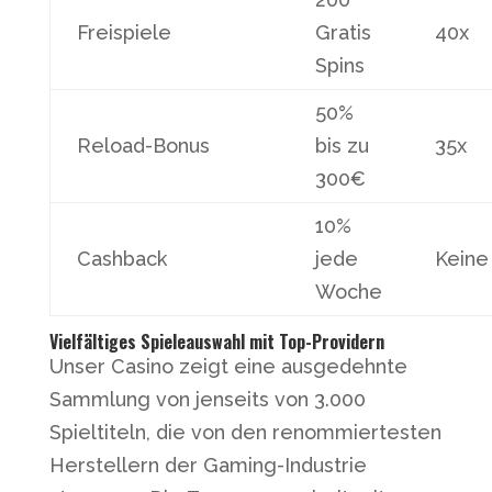
Freispiele
Gratis
40x
Spins
50%
Reload-Bonus
bis zu
35x
300€
10%
Cashback
jede
Keine
Woche
Vielfältiges Spieleauswahl mit Top-Providern
Unser Casino zeigt eine ausgedehnte
Sammlung von jenseits von 3.000
Spieltiteln, die von den renommiertesten
Herstellern der Gaming-Industrie