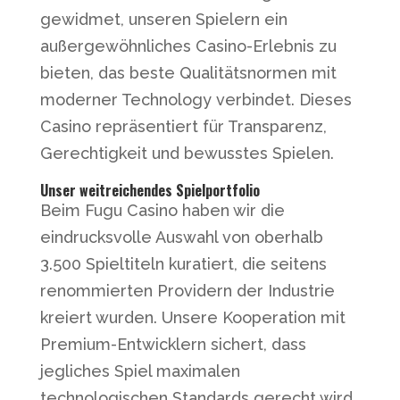
gewidmet, unseren Spielern ein
außergewöhnliches Casino-Erlebnis zu
bieten, das beste Qualitätsnormen mit
moderner Technology verbindet. Dieses
Casino repräsentiert für Transparenz,
Gerechtigkeit und bewusstes Spielen.
Unser weitreichendes Spielportfolio
Beim Fugu Casino haben wir die
eindrucksvolle Auswahl von oberhalb
3.500 Spieltiteln kuratiert, die seitens
renommierten Providern der Industrie
kreiert wurden. Unsere Kooperation mit
Premium-Entwicklern sichert, dass
jegliches Spiel maximalen
technologischen Standards gerecht wird