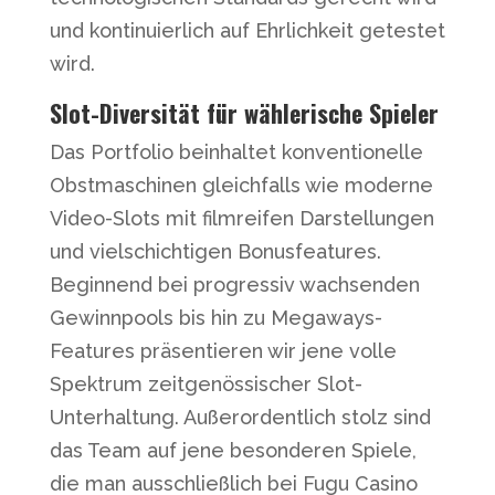
und kontinuierlich auf Ehrlichkeit getestet
wird.
Slot-Diversität für wählerische Spieler
Das Portfolio beinhaltet konventionelle
Obstmaschinen gleichfalls wie moderne
Video-Slots mit filmreifen Darstellungen
und vielschichtigen Bonusfeatures.
Beginnend bei progressiv wachsenden
Gewinnpools bis hin zu Megaways-
Features präsentieren wir jene volle
Spektrum zeitgenössischer Slot-
Unterhaltung. Außerordentlich stolz sind
das Team auf jene besonderen Spiele,
die man ausschließlich bei Fugu Casino