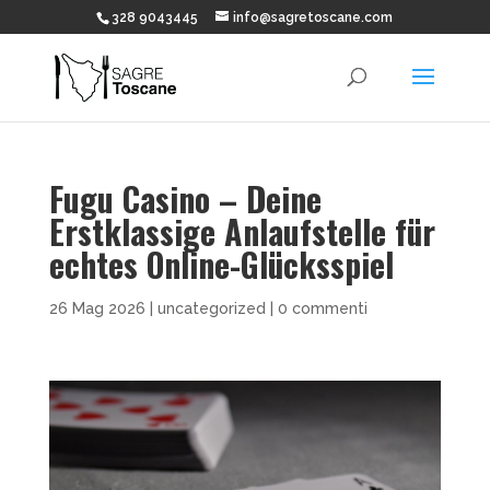
328 9043445
info@sagretoscane.com
Fugu Casino – Deine
Erstklassige Anlaufstelle für
echtes Online-Glücksspiel
26 Mag 2026
|
uncategorized
|
0 commenti