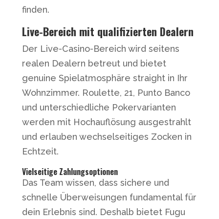
finden.
Live-Bereich mit qualifizierten Dealern
Der Live-Casino-Bereich wird seitens
realen Dealern betreut und bietet
genuine Spielatmosphäre straight in Ihr
Wohnzimmer. Roulette, 21, Punto Banco
und unterschiedliche Pokervarianten
werden mit Hochauflösung ausgestrahlt
und erlauben wechselseitiges Zocken in
Echtzeit.
Vielseitige Zahlungsoptionen
Das Team wissen, dass sichere und
schnelle Überweisungen fundamental für
dein Erlebnis sind. Deshalb bietet Fugu