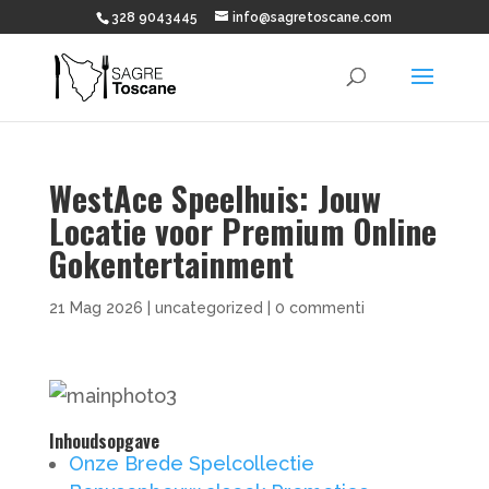
328 9043445
info@sagretoscane.com
WestAce Speelhuis: Jouw
Locatie voor Premium Online
Gokentertainment
21 Mag 2026
|
uncategorized
|
0 commenti
Inhoudsopgave
Onze Brede Spelcollectie