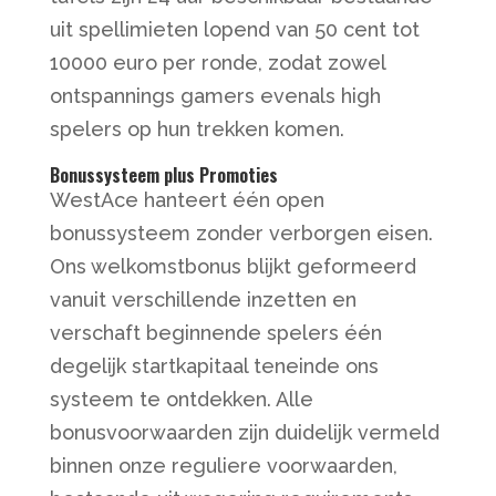
uit spellimieten lopend van 50 cent tot
10000 euro per ronde, zodat zowel
ontspannings gamers evenals high
spelers op hun trekken komen.
Bonussysteem plus Promoties
WestAce hanteert één open
bonussysteem zonder verborgen eisen.
Ons welkomstbonus blijkt geformeerd
vanuit verschillende inzetten en
verschaft beginnende spelers één
degelijk startkapitaal teneinde ons
systeem te ontdekken. Alle
bonusvoorwaarden zijn duidelijk vermeld
binnen onze reguliere voorwaarden,