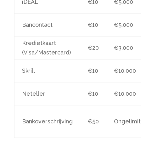
iDEAL
€10
€5.000
Bancontact
€10
€5.000
Kredietkaart
€20
€3.000
(Visa/Mastercard)
Skrill
€10
€10.000
Neteller
€10
€10.000
Bankoverschrijving
€50
Ongelimi