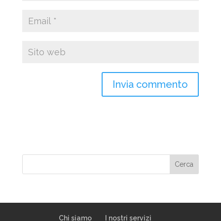
Chi siamo
I nostri servizi