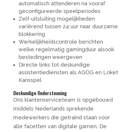
automatisch attenderen na vooraf
geconfigureerde speelperiodes
Zelf-uitsluiting mogelijkheden
variërend tussen 24 uur naar duurzame
blokkering
Werkelijkheidscontrole berichten
welke regelmatig gamingduur alsook
bestedingen weergeven
Directe links tot deskundige
assistentiediensten als AGOG en Loket
Kansspel
Deskundige Ondersteuning
Ons klantenserviceteam is opgebouwd
middels Nederlands sprekende
medewerkers die getraind staan voor
alle facetten van digitale gamen. De