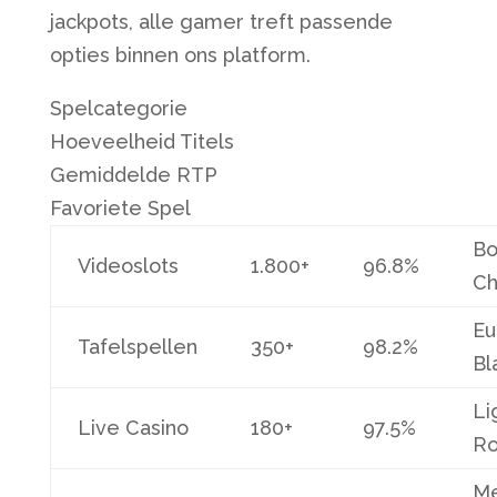
jackpots, alle gamer treft passende
opties binnen ons platform.
Spelcategorie
Hoeveelheid Titels
Gemiddelde RTP
Favoriete Spel
Bo
Videoslots
1.800+
96.8%
Ch
Eu
Tafelspellen
350+
98.2%
Bl
Li
Live Casino
180+
97.5%
Ro
M