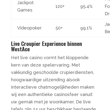
Jackpot
120+
95.4%
Fo
Games
D
Ja
Videopoker
50+
99.1%
Be
Live Croupier Experience binnen
WestAce
Het live casino vormt het kloppende
kern van deze spelervaring. Met
vakkundig geschoolde crupierdiensten,
hoogwaardige uitzending alsook
interactieve chatmogelijkheden maken
wij een authentieke casinosfeer vanuit
uw gemak met je woonkamer. De live
tafels zijn 24 uur beschikbaar bestaande